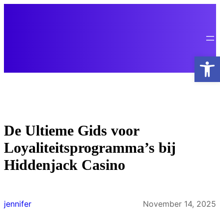
Skip
to
content
Open
De Ultieme Gids voor
Loyaliteitsprogramma’s bij
Hiddenjack Casino
jennifer
November 14, 2025