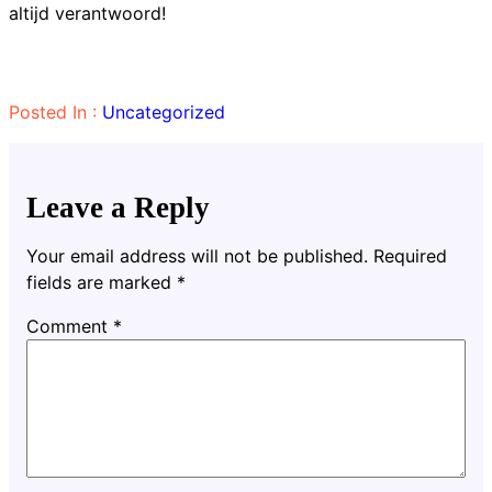
altijd verantwoord!
Posted In :
Uncategorized
Leave a Reply
Your email address will not be published.
Required
fields are marked
*
Comment
*