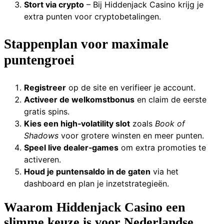
Stort via crypto
– Bij Hiddenjack Casino krijg je
extra punten voor cryptobetalingen.
Stappenplan voor maximale
puntengroei
Registreer
op de site en verifieer je account.
Activeer de welkomstbonus
en claim de eerste
gratis spins.
Kies een high‑volatility slot
zoals
Book of
Shadows
voor grotere winsten en meer punten.
Speel live dealer‑games
om extra promoties te
activeren.
Houd je puntensaldo in de gaten
via het
dashboard en plan je inzetstrategieën.
Waarom Hiddenjack Casino een
slimme keuze is voor Nederlandse