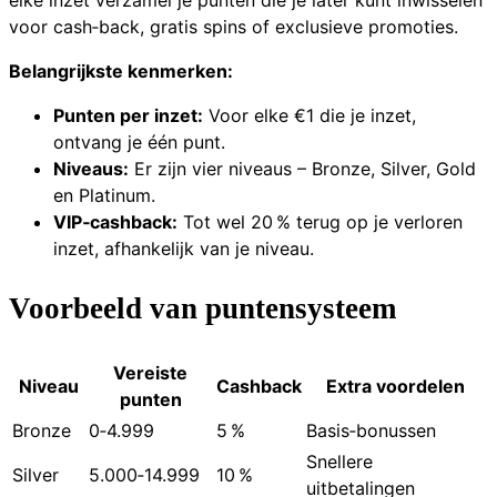
voor cash‑back, gratis spins of exclusieve promoties.
Belangrijkste kenmerken:
Punten per inzet:
Voor elke €1 die je inzet,
ontvang je één punt.
Niveaus:
Er zijn vier niveaus – Bronze, Silver, Gold
en Platinum.
VIP‑cashback:
Tot wel 20 % terug op je verloren
inzet, afhankelijk van je niveau.
Voorbeeld van puntensysteem
Vereiste
Niveau
Cashback
Extra voordelen
punten
Bronze
0‑4.999
5 %
Basis‑bonussen
Snellere
Silver
5.000‑14.999
10 %
uitbetalingen