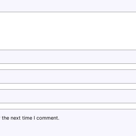
r the next time I comment.