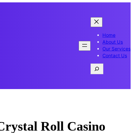
Home
About Us
Our Services
Contact Us
Search
rystal Roll Casino