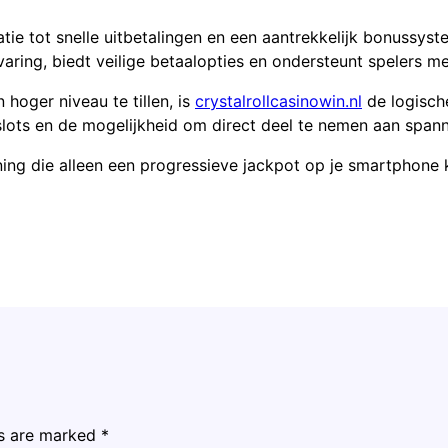
tie tot snelle uitbetalingen en een aantrekkelijk bonussyst
varing, biedt veilige betaalopties en ondersteunt spelers 
 hoger niveau te tillen, is
crystalrollcasinowin.nl
de logische
slots en de mogelijkheid om direct deel te nemen aan span
nning die alleen een progressieve jackpot op je smartphone
ds are marked
*