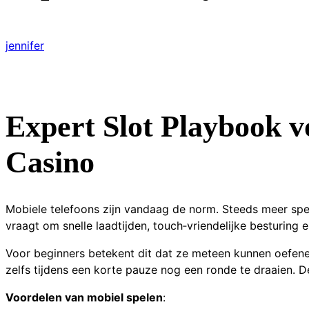
jennifer
Expert Slot Playbook v
Casino
Mobiele telefoons zijn vandaag de norm. Steeds meer spele
vraagt om snelle laadtijden, touch‑vriendelijke besturing 
Voor beginners betekent dit dat ze meteen kunnen oefen
zelfs tijdens een korte pauze nog een ronde te draaien. De
Voordelen van mobiel spelen
: