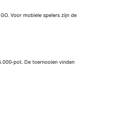
GO. Voor mobiele spelers zijn de
€5.000‑pot. De toernooien vinden