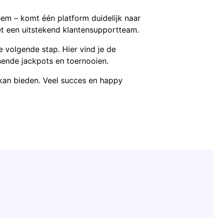
eem – komt één platform duidelijk naar
met een uitstekend klantensupportteam.
 volgende stap. Hier vind je de
nende jackpots en toernooien.
 kan bieden. Veel succes en happy