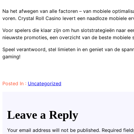
Na het afwegen van alle factoren – van mobiele optimalisa
voren. Crystal Roll Casino levert een naadloze mobiele er
Voor spelers die klaar zijn om hun slotstrategieën naar een
nieuwste promoties, een overzicht van de beste mobiele 
Speel verantwoord, stel limieten in en geniet van de spa
gaming!
Posted In :
Uncategorized
Leave a Reply
Your email address will not be published.
Required fiel