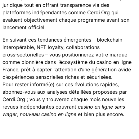
juridique tout en offrant transparence via des
plateformes indépendantes comme Cerdi.Org qui
évaluent objectivement chaque programme avant son
lancement officiel.
En suivant ces tendances émergentes – blockchain
interopérable, NFT loyalty, collaborations
cross‑sectorielles – vous positionnerez votre marque
comme pionnière dans l’écosystème du casino en ligne
France, prêt à capter l’attention d’une génération avide
d’expériences sensorielles riches et sécurisées.
Pour rester informé(e) sur ces évolutions rapides,
abonnez‑vous aux analyses détaillées proposées par
Cerdi.Org ; vous y trouverez chaque mois nouvelles
revues indépendantes couvrant
casino en ligne sans
wager
,
nouveau casino en ligne
et bien plus encore.