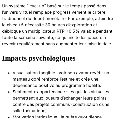
Un système “level‑up” basé sur le temps passé dans
l’univers virtuel remplace progressivement le critère
traditionnel du dépôt monétaire. Par exemple, atteindre
le niveau 5 nécessite 30 heures d’exploration et
débloque un multiplicateur RTP +0,5 % valable pendant
toute la semaine suivante, ce qui incite les joueurs à
revenir régulièrement sans augmenter leur mise initiale.
Impacts psychologiques
Visualisation tangible : voir son avatar revêtir un
manteau doré renforce l’estime et crée une
dépendance positive au programme fidélité.
Sentiment d’appartenance : les guildes virtuelles
permettent aux joueurs d’échanger leurs points
contre des projets communs (construction d’une
salle thématique).
Motivation intrinsèque : la quête quotidienne