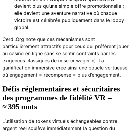
devient plus qu’une simple offre promotionnelle ;
elle devient une aventure narrative où chaque
victoire est célébrée publiquement dans le lobby
global.
Cerdi.Org note que ces mécanismes sont
particulièrement attractifs pour ceux qui préfèrent jouer
au casino en ligne sans se sentir contraints par les
exigences classiques de mise (« wager »). La
gamification immersive crée ainsi une boucle vertueuse
où engagement = récompense = plus d’engagement.
Défis réglementaires et sécuritaires
des programmes de fidélité VR –
≈ 395 mots
L’utilisation de tokens virtuels échangeables contre
argent réel soulève immédiatement la question du