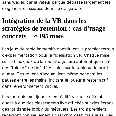
sans wager, car la valeur perçue dépasse largement les
exigences classiques de mise obligatoire.
Intégration de la VR dans les
stratégies de rétention : cas d’usage
concrets – ≈ 395 mots
Les jeux de table immersifs constituent le premier terrain
d’expérimentation pour la fidélisation VR. Chaque mise
sur le blackjack ou la roulette génère automatiquement
des “tokens” de fidélité visibles sur le tableau de bord
avatar. Ces tokens s’accumulent même pendant les
pauses entre les mains, incitant le joueur à rester actif
dans l’environnement virtuel.
Les tournois multijoueurs en réalité virtuelle offrent
quant à eux des classements live affichés sur des écrans
géants dans le lobby du métavers. Les trois premiers
recevront non seulement un jackpot cash mais aussi des