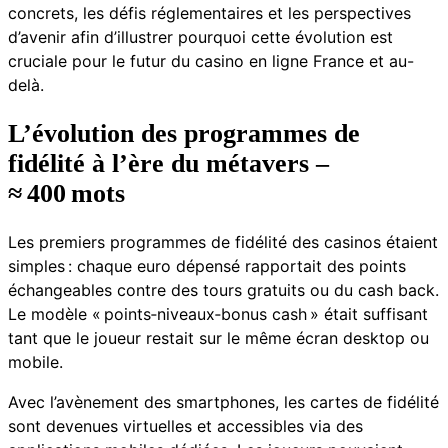
concrets, les défis réglementaires et les perspectives
d’avenir afin d’illustrer pourquoi cette évolution est
cruciale pour le futur du casino en ligne France et au-
delà.
L’évolution des programmes de
fidélité à l’ère du métavers –
≈ 400 mots
Les premiers programmes de fidélité des casinos étaient
simples : chaque euro dépensé rapportait des points
échangeables contre des tours gratuits ou du cash back.
Le modèle « points‑niveaux‑bonus cash » était suffisant
tant que le joueur restait sur le même écran desktop ou
mobile.
Avec l’avènement des smartphones, les cartes de fidélité
sont devenues virtuelles et accessibles via des