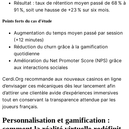
Résultat : taux de rétention moyen passé de 68 % à
91 %, soit une hausse de +23 % sur six mois.
Points forts du cas d’étude
Augmentation du temps moyen passé par session
(+12 minutes)
Réduction du churn grâce à la gamification
quotidienne
Amélioration du Net Promoter Score (NPS) grâce
aux interactions sociales
Cerdi.Org recommande aux nouveaux casinos en ligne
d’envisager ces mécaniques dès leur lancement afin
d’attirer une clientèle avide d’expériences immersives
tout en conservant la transparence attendue par les
joueurs français.
Personnalisation et gamification :
comment la réalité virtuelle redéfinit