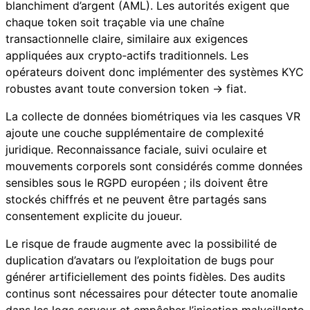
blanchiment d’argent (AML). Les autorités exigent que
chaque token soit traçable via une chaîne
transactionnelle claire, similaire aux exigences
appliquées aux crypto‑actifs traditionnels. Les
opérateurs doivent donc implémenter des systèmes KYC
robustes avant toute conversion token → fiat.
La collecte de données biométriques via les casques VR
ajoute une couche supplémentaire de complexité
juridique. Reconnaissance faciale, suivi oculaire et
mouvements corporels sont considérés comme données
sensibles sous le RGPD européen ; ils doivent être
stockés chiffrés et ne peuvent être partagés sans
consentement explicite du joueur.
Le risque de fraude augmente avec la possibilité de
duplication d’avatars ou l’exploitation de bugs pour
générer artificiellement des points fidèles. Des audits
continus sont nécessaires pour détecter toute anomalie