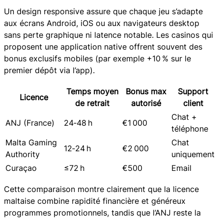
Un design responsive assure que chaque jeu s’adapte
aux écrans Android, iOS ou aux navigateurs desktop
sans perte graphique ni latence notable. Les casinos qui
proposent une application native offrent souvent des
bonus exclusifs mobiles (par exemple +10 % sur le
premier dépôt via l’app).
Temps moyen
Bonus max
Support
Licence
de retrait
autorisé
client
Chat +
ANJ (France)
24‑48 h
€1 000
téléphone
Malta Gaming
Chat
12‑24 h
€2 000
Authority
uniquement
Curaçao
≤72 h
€500
Email
Cette comparaison montre clairement que la licence
maltaise combine rapidité financière et généreux
programmes promotionnels, tandis que l’ANJ reste la