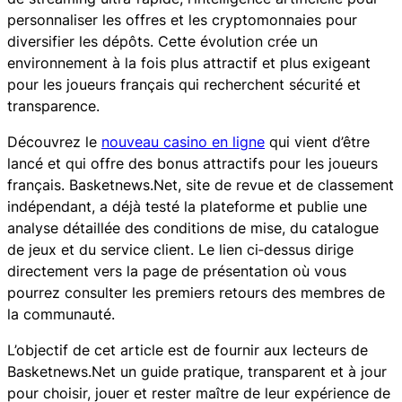
personnaliser les offres et les cryptomonnaies pour
diversifier les dépôts. Cette évolution crée un
environnement à la fois plus attractif et plus exigeant
pour les joueurs français qui recherchent sécurité et
transparence.
Découvrez le
nouveau casino en ligne
qui vient d’être
lancé et qui offre des bonus attractifs pour les joueurs
français. Basketnews.Net, site de revue et de classement
indépendant, a déjà testé la plateforme et publie une
analyse détaillée des conditions de mise, du catalogue
de jeux et du service client. Le lien ci‑dessus dirige
directement vers la page de présentation où vous
pourrez consulter les premiers retours des membres de
la communauté.
L’objectif de cet article est de fournir aux lecteurs de
Basketnews.Net un guide pratique, transparent et à jour
pour choisir, jouer et rester maître de leur expérience de