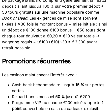
Le package standard comprend généralement un match
deposit allant jusqu’à 100 % sur votre premier dépôt +
50 tours gratuits sur une machine populaire comme
Book of Dead
. Les exigences de mise sont souvent
fixées à ×30 fois le montant bonus + mise initiale ; ainsi
un dépôt de €100 donne €100 bonus + €50 tours dont
chaque tour équivaut à €0,20 = €10 valeur totale →
wagering requis = (€100+€10)×30 = €3 300 avant
retrait possible .
Promotions récurrentes
Les casinos maintiennent l’intérêt avec :
Cash‑back hebdomadaire jusqu’à
15 %
sur pertes
nettes
Reload bonus mensuel
50 %
jusqu’à €200
Programme VIP où chaque €100 misé rapporte
1
point
convertible en cash ou cadeaux exclusifs