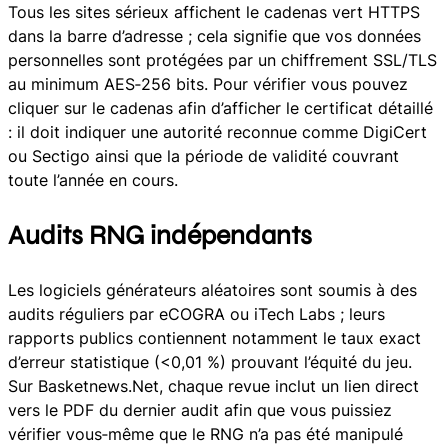
Tous les sites sérieux affichent le cadenas vert HTTPS
dans la barre d’adresse ; cela signifie que vos données
personnelles sont protégées par un chiffrement SSL/TLS
au minimum AES‑256 bits. Pour vérifier vous pouvez
cliquer sur le cadenas afin d’afficher le certificat détaillé
: il doit indiquer une autorité reconnue comme DigiCert
ou Sectigo ainsi que la période de validité couvrant
toute l’année en cours.
Audits RNG indépendants
Les logiciels générateurs aléatoires sont soumis à des
audits réguliers par eCOGRA ou iTech Labs ; leurs
rapports publics contiennent notamment le taux exact
d’erreur statistique (<0,01 %) prouvant l’équité du jeu.
Sur Basketnews.Net, chaque revue inclut un lien direct
vers le PDF du dernier audit afin que vous puissiez
vérifier vous‑même que le RNG n’a pas été manipulé