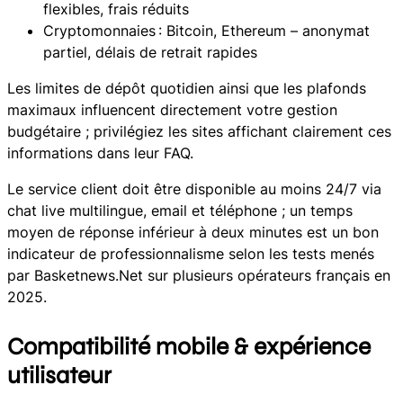
flexibles, frais réduits
Cryptomonnaies : Bitcoin, Ethereum – anonymat
partiel, délais de retrait rapides
Les limites de dépôt quotidien ainsi que les plafonds
maximaux influencent directement votre gestion
budgétaire ; privilégiez les sites affichant clairement ces
informations dans leur FAQ.
Le service client doit être disponible au moins 24/7 via
chat live multilingue, email et téléphone ; un temps
moyen de réponse inférieur à deux minutes est un bon
indicateur de professionnalisme selon les tests menés
par Basketnews.Net sur plusieurs opérateurs français en
2025.
Compatibilité mobile & expérience
utilisateur