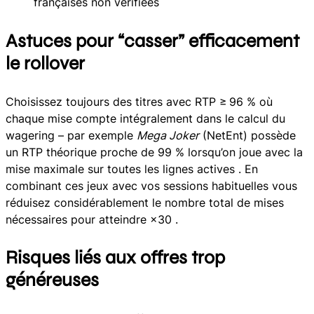
françaises non vérifiées
Astuces pour “casser” efficacement
le rollover
Choisissez toujours des titres avec RTP ≥ 96 % où
chaque mise compte intégralement dans le calcul du
wagering – par exemple
Mega Joker
(NetEnt) possède
un RTP théorique proche de 99 % lorsqu’on joue avec la
mise maximale sur toutes les lignes actives . En
combinant ces jeux avec vos sessions habituelles vous
réduisez considérablement le nombre total de mises
nécessaires pour atteindre ×30 .
Risques liés aux offres trop
généreuses