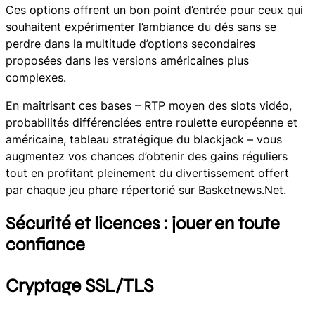
Ces options offrent un bon point d’entrée pour ceux qui
souhaitent expérimenter l’ambiance du dés sans se
perdre dans la multitude d’options secondaires
proposées dans les versions américaines plus
complexes.
En maîtrisant ces bases – RTP moyen des slots vidéo,
probabilités différenciées entre roulette européenne et
américaine, tableau stratégique du blackjack – vous
augmentez vos chances d’obtenir des gains réguliers
tout en profitant pleinement du divertissement offert
par chaque jeu phare répertorié sur Basketnews.Net.
Sécurité et licences : jouer en toute
confiance
Cryptage SSL/TLS