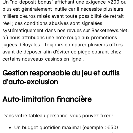
Un “no‑deposit bonus” affichant une exigence ×200 ou
plus est généralement inutile car il nécessite plusieurs
milliers d’euros misés avant toute possibilité de retrait
réel ; ces conditions abusives sont signalées
systématiquement dans nos revues sur Basketnews.Net,
où nous attribuons une note rouge aux promotions
jugées déloyales . Toujours comparer plusieurs offres
avant de déposer afin d’éviter ce piège courant chez
certains nouveaux casinos en ligne .
Gestion responsable du jeu et outils
d’auto‑exclusion
Auto‑limitation financière
Dans votre tableau personnel vous pouvez fixer :
Un budget quotidien maximal (exemple : €50)