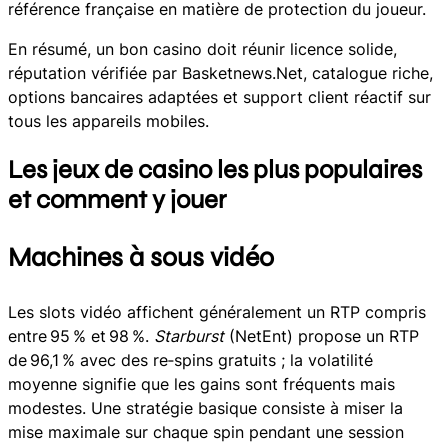
référence française en matière de protection du joueur.
En résumé, un bon casino doit réunir licence solide,
réputation vérifiée par Basketnews.Net, catalogue riche,
options bancaires adaptées et support client réactif sur
tous les appareils mobiles.
Les jeux de casino les plus populaires
et comment y jouer
Machines à sous vidéo
Les slots vidéo affichent généralement un RTP compris
entre 95 % et 98 %.
Starburst
(NetEnt) propose un RTP
de 96,1 % avec des re‑spins gratuits ; la volatilité
moyenne signifie que les gains sont fréquents mais
modestes. Une stratégie basique consiste à miser la
mise maximale sur chaque spin pendant une session