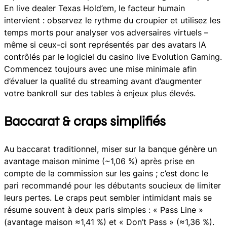
En live dealer Texas Hold’em, le facteur humain
intervient : observez le rythme du croupier et utilisez les
temps morts pour analyser vos adversaires virtuels –
même si ceux-ci sont représentés par des avatars IA
contrôlés par le logiciel du casino live Evolution Gaming.
Commencez toujours avec une mise minimale afin
d’évaluer la qualité du streaming avant d’augmenter
votre bankroll sur des tables à enjeux plus élevés.
Baccarat & craps simplifiés
Au baccarat traditionnel, miser sur la banque génère un
avantage maison minime (~1,06 %) après prise en
compte de la commission sur les gains ; c’est donc le
pari recommandé pour les débutants soucieux de limiter
leurs pertes. Le craps peut sembler intimidant mais se
résume souvent à deux paris simples : « Pass Line »
(avantage maison ≈1,41 %) et « Don’t Pass » (≈1,36 %).