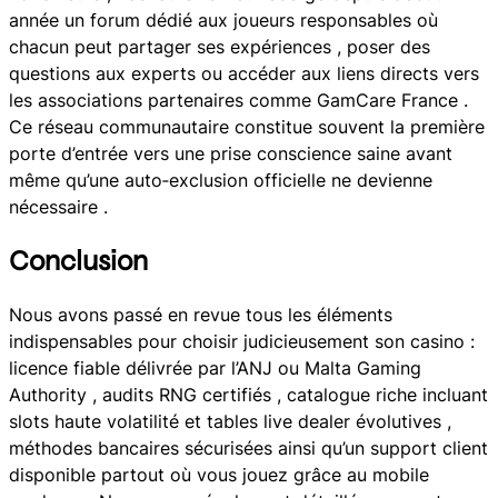
année un forum dédié aux joueurs responsables où
chacun peut partager ses expériences , poser des
questions aux experts ou accéder aux liens directs vers
les associations partenaires comme GamCare France .
Ce réseau communautaire constitue souvent la première
porte d’entrée vers une prise conscience saine avant
même qu’une auto‑exclusion officielle ne devienne
nécessaire .
Conclusion
Nous avons passé en revue tous les éléments
indispensables pour choisir judicieusement son casino :
licence fiable délivrée par l’ANJ ou Malta Gaming
Authority , audits RNG certifiés , catalogue riche incluant
slots haute volatilité et tables live dealer évolutives ,
méthodes bancaires sécurisées ainsi qu’un support client
disponible partout où vous jouez grâce au mobile