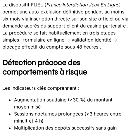
Le dispositif FIJEL (
France Interdiction Jeux En Ligne
)
permet une auto‑exclusion définitive pendant au moins
six mois via inscription directe sur son site officiel ou via
demande auprès du support client du casino partenaire .
La procédure se fait habituellement en trois étapes
simples : formulaire en ligne → validation identité →
blocage effectif du compte sous 48 heures .
Détection précoce des
comportements à risque
Les indicateurs clés comprennent :
Augmentation soudaine (>30 %) du montant
moyen misé
Sessions nocturnes prolongées (>3 heures entre
minuit et 4 h)
Multiplication des dépôts successifs sans gain