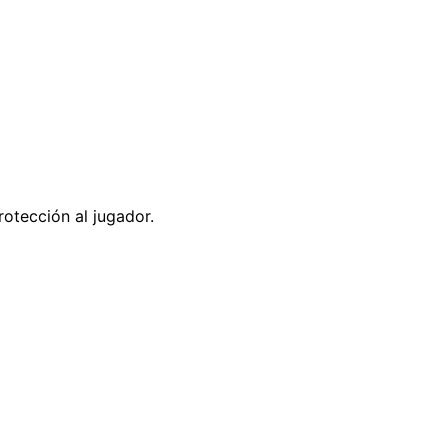
rotección al jugador.