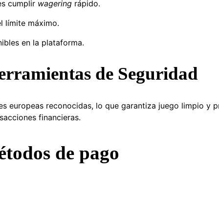
es cumplir
wagering
rápido.
el límite máximo.
ibles en la plataforma.
erramientas de Seguridad
des europeas reconocidas, lo que garantiza juego limpio y p
nsacciones financieras.
étodos de pago