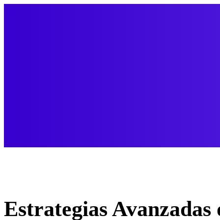
Skip
to
content
Estrategias Avanzadas