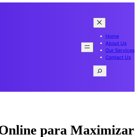
Home
About Us
Our Services
Contact Us
Search
 Online para Maximizar