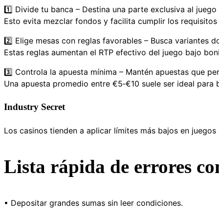
1️⃣ Divide tu banca – Destina una parte exclusiva al jueg
Esto evita mezclar fondos y facilita cumplir los requisitos s
2️⃣ Elige mesas con reglas favorables – Busca variantes d
Estas reglas aumentan el RTP efectivo del juego bajo boni
3️⃣ Controla la apuesta mínima – Mantén apuestas que pe
Una apuesta promedio entre €5‑€10 suele ser ideal para
Industry Secret
Los casinos tienden a aplicar límites más bajos en juego
Lista rápida de errores c
• Depositar grandes sumas sin leer condiciones.