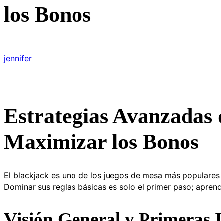
los Bonos
jennifer
Estrategias Avanzadas 
Maximizar los Bonos
El blackjack es uno de los juegos de mesa más populares 
Dominar sus reglas básicas es solo el primer paso; apren
Visión General y Primeras 