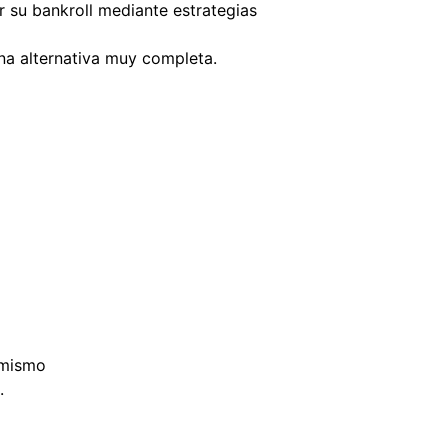
 su bankroll mediante estrategias
na alternativa muy completa.
 mismo
.