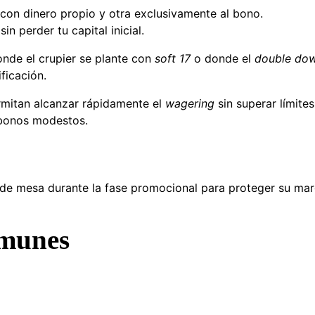
o con dinero propio y otra exclusivamente al bono.
in perder tu capital inicial.
onde el crupier se plante con
soft 17
o donde el
double do
ficación.
rmitan alcanzar rápidamente el
wagering
sin superar límite
 bonos modestos.
s de mesa durante la fase promocional para proteger su mar
omunes