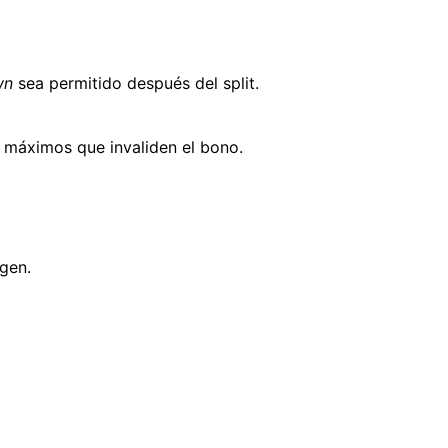
wn
sea permitido después del split.
s máximos que invaliden el bono.
gen.