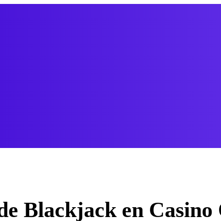
 de Blackjack en Casino