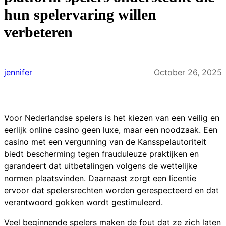
hun spelervaring willen
verbeteren
jennifer
October 26, 2025
Voor Nederlandse spelers is het kiezen van een veilig en
eerlijk online casino geen luxe, maar een noodzaak. Een
casino met een vergunning van de Kansspelautoriteit
biedt bescherming tegen frauduleuze praktijken en
garandeert dat uitbetalingen volgens de wettelijke
normen plaatsvinden. Daarnaast zorgt een licentie
ervoor dat spelersrechten worden gerespecteerd en dat
verantwoord gokken wordt gestimuleerd.
Veel beginnende spelers maken de fout dat ze zich laten