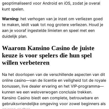
geoptimaliseerd voor Android en iOS, zodat je overal
kunt spelen.
Warning:
het verhogen van je inzet om verliezen goed
te maken, leidt vaak tot nog grotere verliezen. Houd je
aan je vooraf ingestelde limieten en speel met een
duidelijk plan.
Waarom Kansino Casino de juiste
keuze is voor spelers die hun spel
willen verbeteren
Na het doorlopen van de verschillende aspecten van dit
online casino—van de licentie en veiligheid tot de royale
bonussen, live dealer ervaring en het VIP‑programma—
kunnen we een weloverwogen conclusie trekken.
Kansino Casino biedt een complete, betrouwbare en
gebruiksvriendelijke omgeving voor zowel beginners als