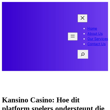
Skip
to
content
Home
About Us
Our Services
Contact Us
Search
Kansino Casino: Hoe dit
platform spelers ondersteunt die