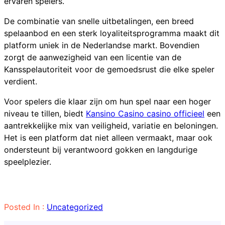
ervaren spelers.
De combinatie van snelle uitbetalingen, een breed
spelaanbod en een sterk loyaliteitsprogramma maakt dit
platform uniek in de Nederlandse markt. Bovendien
zorgt de aanwezigheid van een licentie van de
Kansspelautoriteit voor de gemoedsrust die elke speler
verdient.
Voor spelers die klaar zijn om hun spel naar een hoger
niveau te tillen, biedt
Kansino Casino casino officieel
een
aantrekkelijke mix van veiligheid, variatie en beloningen.
Het is een platform dat niet alleen vermaakt, maar ook
ondersteunt bij verantwoord gokken en langdurige
speelplezier.
Posted In :
Uncategorized