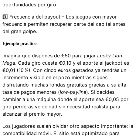
oportunidades por giro.
3️⃣ Frecuencia del payout – Los juegos con mayor
frecuencia permiten recuperar parte del capital antes
del gran golpe.
Ejemplo práctico
Imagina que dispones de €50 para jugar
Lucky Lion
Mega
. Cada giro cuesta €0,10 y el aporte al jackpot es
€0,01 (10 %). Con cinco euros gastados ya tendrás un
incremento visible en el pozo mientras sigues
disfrutando muchas rondas gratuitas gracias a su alta
tasa de pagos menores (
low‑payline
). Si decides
cambiar a una máquina donde el aporte sea €0,05 por
giro perderás velocidad sin necesidad realista para
alcanzar el premio mayor.
Los jugadores suelen olvidar otro aspecto importante: la
compatibilidad móvil. El sitio está optimizado para