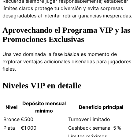
Recuerda siempre jugar responsablemente; establecer
límites claros protege tu diversión y evita sorpresas
desagradables al intentar retirar ganancias inesperadas.
Aprovechando el Programa VIP y las
Promociones Exclusivas
Una vez dominada la fase básica es momento de
explorar ventajas adicionales diseñadas para jugadores
fieles.
Niveles VIP en detalle
Depósito mensual
Nivel
Beneficio principal
mínimo
Bronce
€500
Turnover ilimitado
Plata
€1 000
Cashback semanal 5 %
Límites máximos