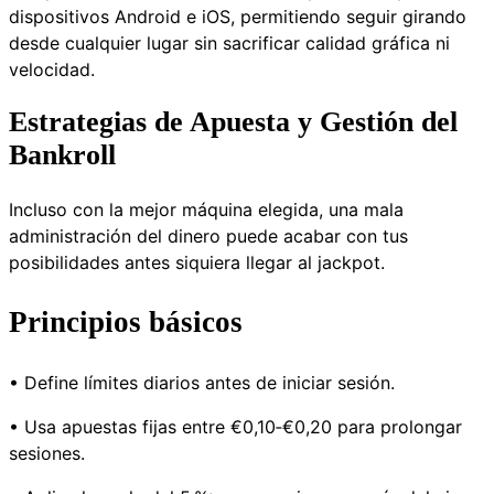
dispositivos Android e iOS, permitiendo seguir girando
desde cualquier lugar sin sacrificar calidad gráfica ni
velocidad.
Estrategias de Apuesta y Gestión del
Bankroll
Incluso con la mejor máquina elegida, una mala
administración del dinero puede acabar con tus
posibilidades antes siquiera llegar al jackpot.
Principios básicos
• Define límites diarios antes de iniciar sesión.
• Usa apuestas fijas entre €0,10‑€0,20 para prolongar
sesiones.