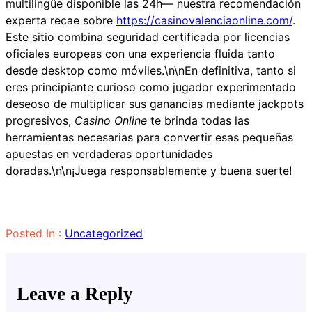
multilingüe disponible las 24h— nuestra recomendación
experta recae sobre
https://casinovalenciaonline.com/
.
Este sitio combina seguridad certificada por licencias
oficiales europeas con una experiencia fluida tanto
desde desktop como móviles.\n\nEn definitiva, tanto si
eres principiante curioso como jugador experimentado
deseoso de multiplicar sus ganancias mediante jackpots
progresivos,
Casino Online
te brinda todas las
herramientas necesarias para convertir esas pequeñas
apuestas en verdaderas oportunidades
doradas.\n\n¡Juega responsablemente y buena suerte!
Posted In :
Uncategorized
Leave a Reply