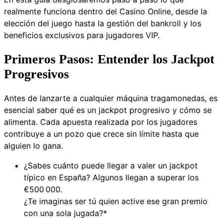
realmente funciona dentro del Casino Online, desde la
elección del juego hasta la gestión del bankroll y los
beneficios exclusivos para jugadores VIP.
Primeros Pasos: Entender los Jackpot
Progresivos
Antes de lanzarte a cualquier máquina tragamonedas, es
esencial saber qué es un jackpot progresivo y cómo se
alimenta. Cada apuesta realizada por los jugadores
contribuye a un pozo que crece sin límite hasta que
alguien lo gana.
¿Sabes cuánto puede llegar a valer un jackpot
típico en España? Algunos llegan a superar los
€500 000.
¿Te imaginas ser tú quien active ese gran premio
con una sola jugada?*