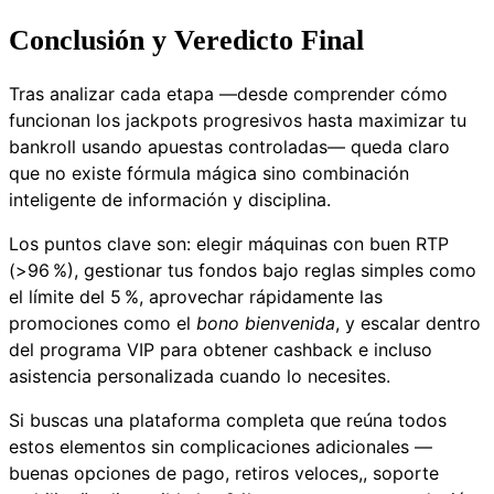
Conclusión y Veredicto Final
Tras analizar cada etapa —desde comprender cómo
funcionan los jackpots progresivos hasta maximizar tu
bankroll usando apuestas controladas— queda claro
que no existe fórmula mágica sino combinación
inteligente de información y disciplina.
Los puntos clave son: elegir máquinas con buen RTP
(>96 %), gestionar tus fondos bajo reglas simples como
el límite del 5 %, aprovechar rápidamente las
promociones como el
bono bienvenida
, y escalar dentro
del programa VIP para obtener cashback e incluso
asistencia personalizada cuando lo necesites.
Si buscas una plataforma completa que reúna todos
estos elementos sin complicaciones adicionales —
buenas opciones de pago, retiros veloces,
, soporte