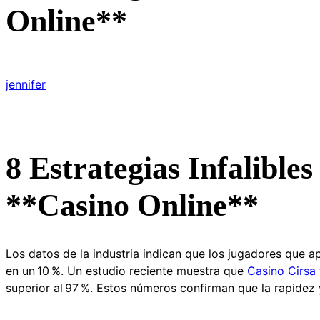
Online**
jennifer
8 Estrategias Infalible
**Casino Online**
Los datos de la industria indican que los jugadores que 
en un 10 %. Un estudio reciente muestra que
Casino Cirsa
superior al 97 %. Estos números confirman que la rapidez 