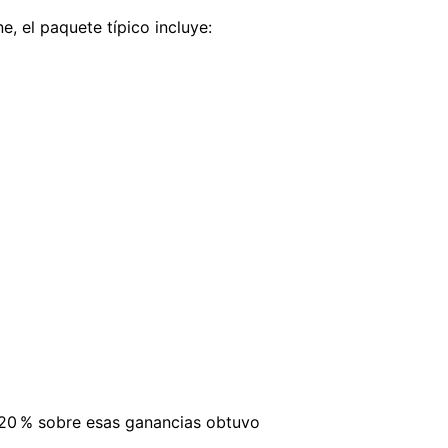
, el paquete típico incluye:
l 20 % sobre esas ganancias obtuvo