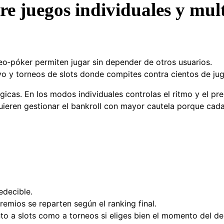
tre juegos individuales y mu
deo‑póker permiten jugar sin depender de otros usuarios.
vo y torneos de slots donde compites contra cientos de ju
gicas. En los modos individuales controlas el ritmo y el pr
uieren gestionar el bankroll con mayor cautela porque cada
edecible.
remios se reparten según el ranking final.
to a slots como a torneos si eliges bien el momento del de