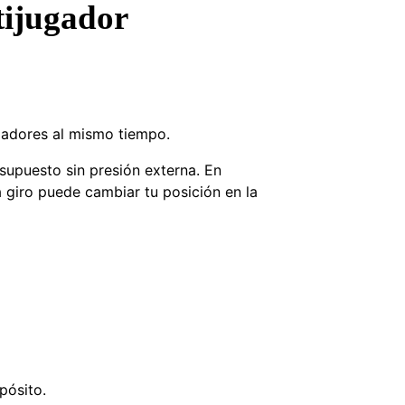
ltijugador
gadores al mismo tiempo.
esupuesto sin presión externa. En
 giro puede cambiar tu posición en la
pósito.