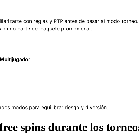
iliarizarte con reglas y RTP antes de pasar al modo torne
ns como parte del paquete promocional.
Multijugador
bos modos para equilibrar riesgo y diversión.
 free spins durante los torneo