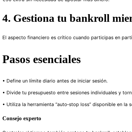
4. Gestiona tu bankroll mie
El aspecto financiero es crítico cuando participas en par
Pasos esenciales
• Define un límite diario antes de iniciar sesión.
• Divide tu presupuesto entre sesiones individuales y tor
• Utiliza la herramienta “auto‑stop loss” disponible en la s
Consejo experto