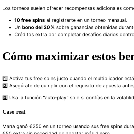
Los torneos suelen ofrecer recompensas adicionales como g
10 free spins
al registrarte en un torneo mensual.
Un
bono del 20 %
sobre ganancias obtenidas durante
Créditos extra por completar desafíos diarios dentro
Cómo maximizar estos ben
1️⃣ Activa tus free spins justo cuando el multiplicador est
2️⃣ Asegúrate de cumplir con el requisito de apuesta antes
3️⃣ Usa la función “auto‑play” solo si confías en la volatili
Caso real
María ganó €250 en un torneo usando sus free spins dura
€50 extra sin necesidad de apostar más dinero.