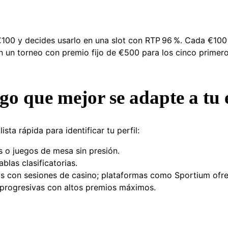
€100 y decides usarlo en una slot con RTP 96 %. Cada €10
n un torneo con premio fijo de €500 para los cinco primer
go que mejor se adapte a tu e
ta rápida para identificar tu perfil:
s o juegos de mesa sin presión.
blas clasificatorias.
 con sesiones de casino; plataformas como Sportium ofrec
progresivas con altos premios máximos.