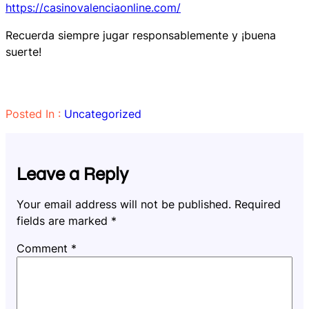
https://casinovalenciaonline.com/
Recuerda siempre jugar responsablemente y ¡buena
suerte!
Posted In :
Uncategorized
Leave a Reply
Your email address will not be published.
Required
fields are marked
*
Comment
*