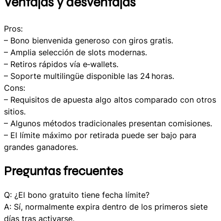
Ventajas y desventajas
Pros:
– Bono bienvenida generoso con giros gratis.
– Amplia selección de slots modernas.
– Retiros rápidos vía e‑wallets.
– Soporte multilingüe disponible las 24 horas.
Cons:
– Requisitos de apuesta algo altos comparado con otros
sitios.
– Algunos métodos tradicionales presentan comisiones.
– El límite máximo por retirada puede ser bajo para
grandes ganadores.
Preguntas frecuentes
Q: ¿El bono gratuito tiene fecha límite?
A: Sí, normalmente expira dentro de los primeros siete
días tras activarse.