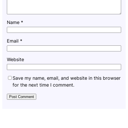
Name
*
Email
*
Website
Save my name, email, and website in this browser
for the next time I comment.