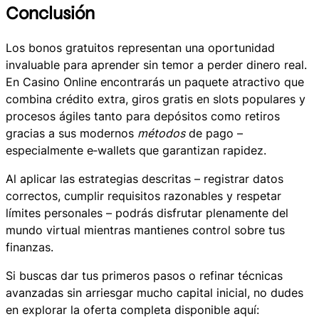
Conclusión
Los bonos gratuitos representan una oportunidad
invaluable para aprender sin temor a perder dinero real.
En Casino Online encontrarás un paquete atractivo que
combina crédito extra, giros gratis en slots populares y
procesos ágiles tanto para depósitos como retiros
gracias a sus modernos
métodos
de pago –
especialmente e‑wallets que garantizan rapidez.
Al aplicar las estrategias descritas – registrar datos
correctos, cumplir requisitos razonables y respetar
límites personales – podrás disfrutar plenamente del
mundo virtual mientras mantienes control sobre tus
finanzas.
Si buscas dar tus primeros pasos o refinar técnicas
avanzadas sin arriesgar mucho capital inicial, no dudes
en explorar la oferta completa disponible aquí: