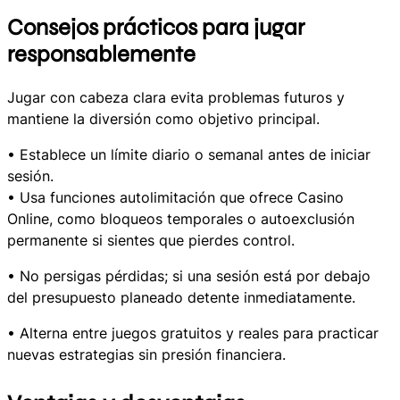
Consejos prácticos para jugar
responsablemente
Jugar con cabeza clara evita problemas futuros y
mantiene la diversión como objetivo principal.
• Establece un límite diario o semanal antes de iniciar
sesión.
• Usa funciones autolimitación que ofrece Casino
Online, como bloqueos temporales o autoexclusión
permanente si sientes que pierdes control.
• No persigas pérdidas; si una sesión está por debajo
del presupuesto planeado detente inmediatamente.
• Alterna entre juegos gratuitos y reales para practicar
nuevas estrategias sin presión financiera.