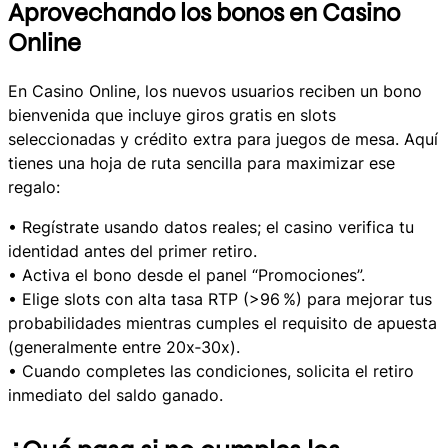
Aprovechando los bonos en Casino
Online
En Casino Online, los nuevos usuarios reciben un bono
bienvenida que incluye giros gratis en slots
seleccionadas y crédito extra para juegos de mesa. Aquí
tienes una hoja de ruta sencilla para maximizar ese
regalo:
• Regístrate usando datos reales; el casino verifica tu
identidad antes del primer retiro.
• Activa el bono desde el panel “Promociones”.
• Elige slots con alta tasa RTP (>96 %) para mejorar tus
probabilidades mientras cumples el requisito de apuesta
(generalmente entre 20x‑30x).
• Cuando completes las condiciones, solicita el retiro
inmediato del saldo ganado.