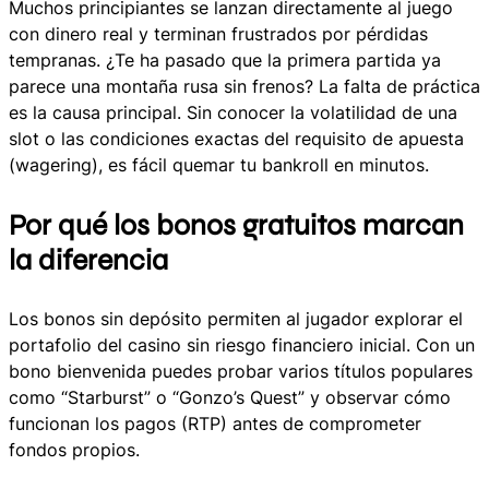
Muchos principiantes se lanzan directamente al juego
con dinero real y terminan frustrados por pérdidas
tempranas. ¿Te ha pasado que la primera partida ya
parece una montaña rusa sin frenos? La falta de práctica
es la causa principal. Sin conocer la volatilidad de una
slot o las condiciones exactas del requisito de apuesta
(wagering), es fácil quemar tu bankroll en minutos.
Por qué los bonos gratuitos marcan
la diferencia
Los bonos sin depósito permiten al jugador explorar el
portafolio del casino sin riesgo financiero inicial. Con un
bono bienvenida puedes probar varios títulos populares
como “Starburst” o “Gonzo’s Quest” y observar cómo
funcionan los pagos (RTP) antes de comprometer
fondos propios.