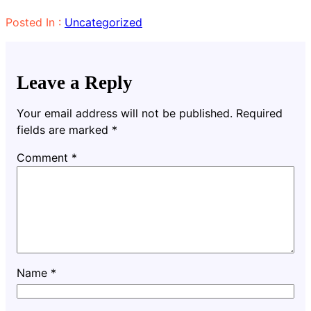
Posted In :
Uncategorized
Leave a Reply
Your email address will not be published.
Required
fields are marked
*
Comment
*
Name
*