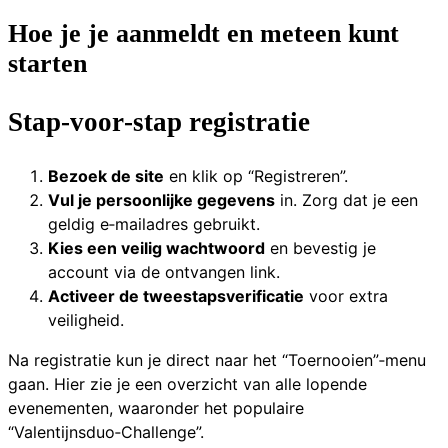
Hoe je je aanmeldt en meteen kunt
starten
Stap‑voor‑stap registratie
Bezoek de site
en klik op “Registreren”.
Vul je persoonlijke gegevens
in. Zorg dat je een
geldig e‑mailadres gebruikt.
Kies een veilig wachtwoord
en bevestig je
account via de ontvangen link.
Activeer de tweestapsverificatie
voor extra
veiligheid.
Na registratie kun je direct naar het “Toernooien”‑menu
gaan. Hier zie je een overzicht van alle lopende
evenementen, waaronder het populaire
“Valentijnsduo‑Challenge”.