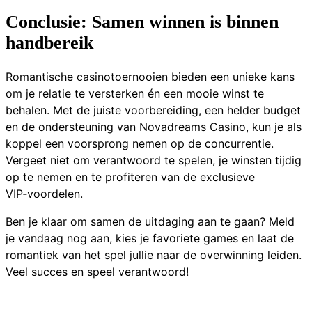
Conclusie: Samen winnen is binnen
handbereik
Romantische casinotoernooien bieden een unieke kans
om je relatie te versterken én een mooie winst te
behalen. Met de juiste voorbereiding, een helder budget
en de ondersteuning van Novadreams Casino, kun je als
koppel een voorsprong nemen op de concurrentie.
Vergeet niet om verantwoord te spelen, je winsten tijdig
op te nemen en te profiteren van de exclusieve
VIP‑voordelen.
Ben je klaar om samen de uitdaging aan te gaan? Meld
je vandaag nog aan, kies je favoriete games en laat de
romantiek van het spel jullie naar de overwinning leiden.
Veel succes en speel verantwoord!