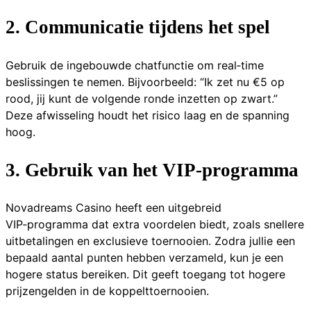
2. Communicatie tijdens het spel
Gebruik de ingebouwde chatfunctie om real‑time
beslissingen te nemen. Bijvoorbeeld: “Ik zet nu €5 op
rood, jij kunt de volgende ronde inzetten op zwart.”
Deze afwisseling houdt het risico laag en de spanning
hoog.
3. Gebruik van het VIP‑programma
Novadreams Casino heeft een uitgebreid
VIP‑programma dat extra voordelen biedt, zoals snellere
uitbetalingen en exclusieve toernooien. Zodra jullie een
bepaald aantal punten hebben verzameld, kun je een
hogere status bereiken. Dit geeft toegang tot hogere
prijzengelden in de koppelttoernooien.