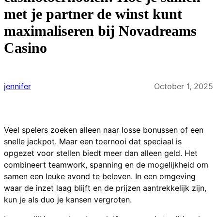
met je partner de winst kunt
maximaliseren bij Novadreams
Casino
jennifer
October 1, 2025
Veel spelers zoeken alleen naar losse bonussen of een
snelle jackpot. Maar een toernooi dat speciaal is
opgezet voor stellen biedt meer dan alleen geld. Het
combineert teamwork, spanning en de mogelijkheid om
samen een leuke avond te beleven. In een omgeving
waar de inzet laag blijft en de prijzen aantrekkelijk zijn,
kun je als duo je kansen vergroten.