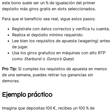
este bono suele ser un % de igualación del primer
depósito más giros gratis en slots seleccionados.
Para que el beneficio sea real, sigue estos pasos:
Regístrate con datos correctos y verifica tu cuenta.
Realiza el depósito mínimo requerido.
Lee bien los requisitos de apuesta (wagering) antes
de jugar.
Usa los giros gratuitos en máquinas con alto RTP
como
Starburst
o
Gonzo’s Quest
.
Pro Tip:
Si cumples los requisitos de apuesta en menos
de una semana, puedes retirar tus ganancias sin
demoras.
Ejemplo práctico
Imagina que depositas 100 €, recibes un 100 % de