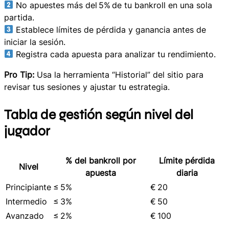
No apuestes más del 5% de tu bankroll en una sola
partida.
Establece límites de pérdida y ganancia antes de
iniciar la sesión.
Registra cada apuesta para analizar tu rendimiento.
Pro Tip:
Usa la herramienta “Historial” del sitio para
revisar tus sesiones y ajustar tu estrategia.
Tabla de gestión según nivel del
jugador
% del bankroll por
Límite pérdida
Nivel
apuesta
diaria
Principiante
≤ 5%
€ 20
Intermedio
≤ 3%
€ 50
Avanzado
≤ 2%
€ 100