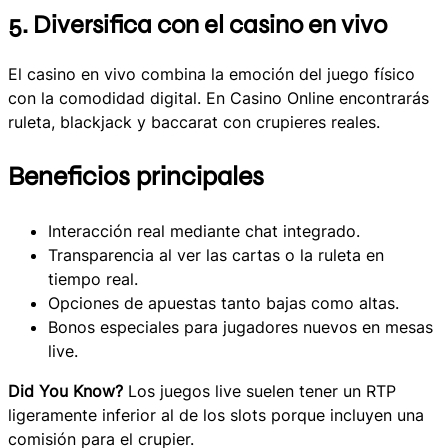
5. Diversifica con el casino en vivo
El casino en vivo combina la emoción del juego físico
con la comodidad digital. En Casino Online encontrarás
ruleta, blackjack y baccarat con crupieres reales.
Beneficios principales
Interacción real mediante chat integrado.
Transparencia al ver las cartas o la ruleta en
tiempo real.
Opciones de apuestas tanto bajas como altas.
Bonos especiales para jugadores nuevos en mesas
live.
Did You Know?
Los juegos live suelen tener un RTP
ligeramente inferior al de los slots porque incluyen una
comisión para el crupier.