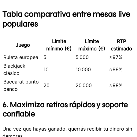
Tabla comparativa entre mesas live
populares
Límite
Límite
RTP
Juego
mínimo (€)
máximo (€)
estimado
Ruleta europea
5
5 000
≈97%
Blackjack
10
10 000
≈99%
clásico
Baccarat punto
20
20 000
≈98%
banco
6. Maximiza retiros rápidos y soporte
confiable
Una vez que hayas ganado, querrás recibir tu dinero sin
demoras.