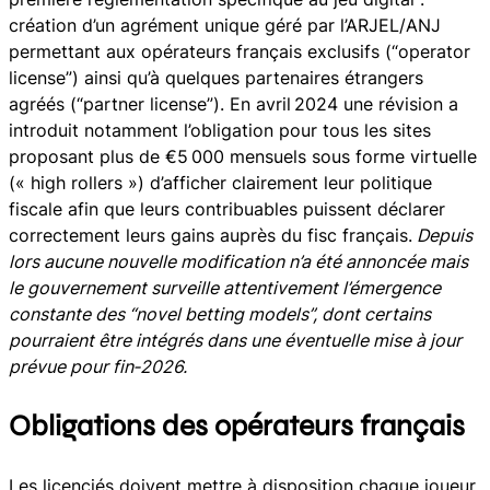
création d’un agrément unique géré par l’ARJEL/ANJ
permettant aux opérateurs français exclusifs (“operator
license”) ainsi qu’à quelques partenaires étrangers
agréés (“partner license”). En avril 2024 une révision a
introduit notamment l’obligation pour tous les sites
proposant plus de €5 000 mensuels sous forme virtuelle
(« high rollers ») d’afficher clairement leur politique
fiscale afin que leurs contribuables puissent déclarer
correctement leurs gains auprès du fisc français.
Depuis
lors aucune nouvelle modification n’a été annoncée mais
le gouvernement surveille attentivement l’émergence
constante des “novel betting models”, dont certains
pourraient être intégrés dans une éventuelle mise à jour
prévue pour fin‑2026.
Obligations des opérateurs français
Les licenciés doivent mettre à disposition chaque joueur