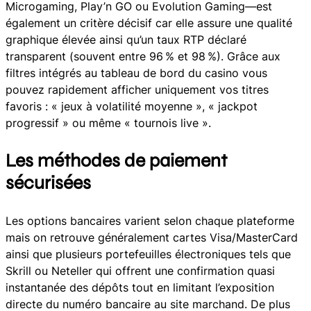
Microgaming, Play’n GO ou Evolution Gaming—est
également un critère décisif car elle assure une qualité
graphique élevée ainsi qu’un taux RTP déclaré
transparent (souvent entre 96 % et 98 %). Grâce aux
filtres intégrés au tableau de bord du casino vous
pouvez rapidement afficher uniquement vos titres
favoris : « jeux à volatilité moyenne », « jackpot
progressif » ou même « tournois live ».
Les méthodes de paiement
sécurisées
Les options bancaires varient selon chaque plateforme
mais on retrouve généralement cartes Visa/MasterCard
ainsi que plusieurs portefeuilles électroniques tels que
Skrill ou Neteller qui offrent une confirmation quasi
instantanée des dépôts tout en limitant l’exposition
directe du numéro bancaire au site marchand. De plus