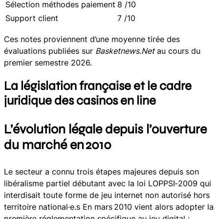
Sélection méthodes paiement
8 /10
Support client
7 /10
Ces notes proviennent d’une moyenne tirée des
évaluations publiées sur
Basketnews.Net
au cours du
premier semestre 2026.
La législation française et le cadre
juridique des casinos en line
L’évolution légale depuis l’ouverture
du marché en 2010
Le secteur a connu trois étapes majeures depuis son
libéralisme partiel débutant avec la loi LOPPSI‑2009 qui
interdisait toute forme de jeu internet non autorisé hors
territoire national·e.s En mars 2010 vient alors adopter la
première réglementation spécifique au jeu digital :