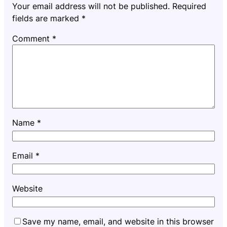
Your email address will not be published.
Required
fields are marked
*
Comment
*
Name
*
Email
*
Website
Save my name, email, and website in this browser