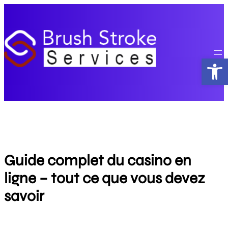
Skip
to
content
Open
Guide complet du casino en
ligne – tout ce que vous devez
savoir