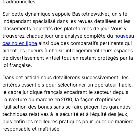
traditionnelles.
Sur cette dynamique s’appuie Basketnews.Net, un site
indépendant spécialisé dans les revues détaillées et les
classements objectifs des plateformes de jeu ! Vous y
trouverez chaque jour une analyse complète du
nouveau
casino en ligne
ainsi que des comparatifs pertinents qui
aident les joueurs à choisir intelligemment leurs espaces
de divertissement virtuel tout en restant protégés par la
loi française.
Dans cet article nous détaillerons successivement : les
critères essentiels pour sélectionner un opérateur fiable,
le cadre juridique français encadrant le secteur depuis
l’ouverture du marché en 2010, la façon d’optimiser
l’utilisation des bonus sans se faire piéger, les garanties
techniques relatives à la sécurité et à l’équité des jeux,
puis enfin les meilleures pratiques pour jouer de manière
responsable et maîtrisée.