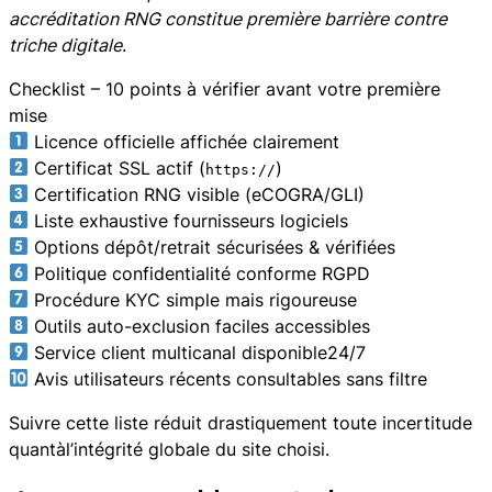
accréditation RNG constitue première barrière contre
triche digitale
.
Checklist – 10 points à vérifier avant votre première
mise
Licence officielle affichée clairement
Certificat SSL actif (
)
https://
Certification RNG visible (eCOGRA/GLI)
Liste exhaustive fournisseurs logiciels
Options dépôt/retrait sécurisées & vérifiées
Politique confidentialité conforme RGPD
Procédure KYC simple mais rigoureuse
Outils auto-exclusion faciles accessibles
Service client multicanal disponible24/7
Avis utilisateurs récents consultables sans filtre
Suivre cette liste réduit drastiquement toute incertitude
quantàl’intégrité globale du site choisi.