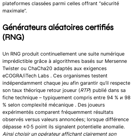
plateformes classées parmi celles offrant “sécurité
maximale”.
Générateurs aléatoires certifiés
(RNG)
Un RNG produit continuellement une suite numérique
imprédictible grâce à algorithmes basés sur Mersenne
Twister ou ChaCha20 adaptés aux exigences
eCOGRA/iTech Labs . Ces organismes testent
indépendamment chaque jeu afin garantir qu’il respecte
son taux théorique retour joueur (
RTP
) publié dans sa
fiche technique – typiquement compris entre 94 % и 98
% selon complexité mécanique . Des joueurs
expérimentés comparent fréquemment résultats
observés versus valeurs annoncées ; lorsque différence
dépasse ±0·5 point ils signalent potentielle anomalie
.
Ainsi choisir un opérateur affichant clairement son