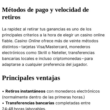
Métodos de pago y velocidad de
retiros
La rapidez al retirar tus ganancias es uno de los
principales criterios a la hora de elegir un casino online
fiable.
Casino Online
ofrece más de veinte métodos
distintos – tarjetas Visa/Mastercard, monederos
electrónicos como Skrill o Neteller, transferencias
bancarias locales e incluso criptomonedas – para
adaptarse a cualquier preferencia del jugador.
Principales ventajas
•
Retiros instantáneos
con monederos electrónicos
(normalmente dentro de las primeras horas.)
•
Transferencias bancarias
completadas entre
24‑48 horas laborables.​