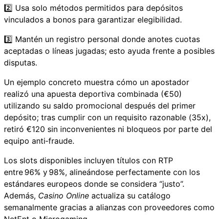
2️⃣ Usa solo métodos permitidos para depósitos
vinculados a bonos para garantizar elegibilidad.
3️⃣ Mantén un registro personal donde anotes cuotas
aceptadas o líneas jugadas; esto ayuda frente a posibles
disputas.
Un ejemplo concreto muestra cómo un apostador
realizó una apuesta deportiva combinada (€50)
utilizando su saldo promocional después del primer
depósito; tras cumplir con un requisito razonable (35x),
retiró €120 sin inconvenientes ni bloqueos por parte del
equipo anti‑fraude.
Los slots disponibles incluyen títulos con RTP
entre 96% y 98%, alineándose perfectamente con los
estándares europeos donde se considera “justo”.
Además,
Casino Online
actualiza su catálogo
semanalmente gracias a alianzas con proveedores como