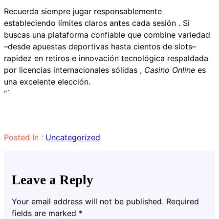
Recuerda siempre jugar responsablemente
estableciendo límites claros antes cada sesión . Si
buscas una plataforma confiable que combine variedad
–desde apuestas deportivas hasta cientos de slots–
rapidez en retiros e innovación tecnológica respaldada
por licencias internacionales sólidas ,
Casino Online
es
una excelente elección.
“`
Posted In :
Uncategorized
Leave a Reply
Your email address will not be published.
Required
fields are marked
*