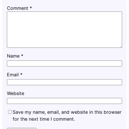
Comment
*
Name
*
Email
*
Website
Save my name, email, and website in this browser
for the next time I comment.