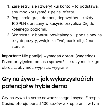
Zarejestruj się i zweryfikuj konto – to podstawa,
aby móc korzystać z pełnej oferty.
Regularnie graj i dokonuj depozytów – każdy
100 PLN obracany w kasynie przybliża Cię do
kolejnego poziomu.
Skorzystaj z bonusu powitalnego – podzielony na
trzy depozyty, zwiększa Twój bankroll już na
starcie.
Important:
Nie pomijaj wymagań obrotu (wagering).
Przed przyjęciem bonusu sprawdź, ile razy musisz go
obrócić, aby móc wypłacić wygrane.
Gry na żywo – jak wykorzystać ich
potencjał w trybie demo
Gry na żywo to serce nowoczesnego kasyna. Firespin
Casino oferuje ponad 100 stołów z krupierami, w tym