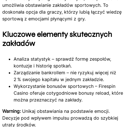
umożliwia obstawianie zakładów sportowych. To
doskonała opcja dla graczy, którzy lubią łączyć wiedzę
sportową z emocjami płynącymi z gry.
Kluczowe elementy skutecznych
zakładów
Analiza statystyk – sprawdź formę zespołów,
kontuzje i historię spotkań.
Zarządzanie bankrollem – nie ryzykuj więcej niż
2 % swojego kapitału w jednym zakładzie.
Wykorzystanie bonusów sportowych – Firespin
Casino oferuje cotygodniowe bonusy reload, które
można przeznaczyć na zakłady.
Warning:
Unikaj obstawiania na podstawie emocji.
Decyzje pod wpływem impulsu prowadzą do szybkiej
utraty środków.