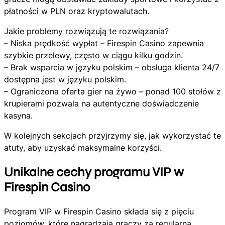
płatności w PLN oraz kryptowalutach.
Jakie problemy rozwiązują te rozwiązania?
– Niska prędkość wypłat – Firespin Casino zapewnia
szybkie przelewy, często w ciągu kilku godzin.
– Brak wsparcia w języku polskim – obsługa klienta 24/7
dostępna jest w języku polskim.
– Ograniczona oferta gier na żywo – ponad 100 stołów z
krupierami pozwala na autentyczne doświadczenie
kasyna.
W kolejnych sekcjach przyjrzymy się, jak wykorzystać te
atuty, aby uzyskać maksymalne korzyści.
Unikalne cechy programu VIP w
Firespin Casino
Program VIP w Firespin Casino składa się z pięciu
poziomów, które nagradzają graczy za regularną