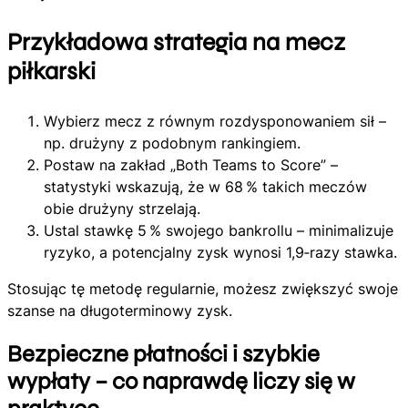
Przykładowa strategia na mecz
piłkarski
Wybierz mecz z równym rozdysponowaniem sił –
np. drużyny z podobnym rankingiem.
Postaw na zakład „Both Teams to Score” –
statystyki wskazują, że w 68 % takich meczów
obie drużyny strzelają.
Ustal stawkę 5 % swojego bankrollu – minimalizuje
ryzyko, a potencjalny zysk wynosi 1,9‑razy stawka.
Stosując tę metodę regularnie, możesz zwiększyć swoje
szanse na długoterminowy zysk.
Bezpieczne płatności i szybkie
wypłaty – co naprawdę liczy się w