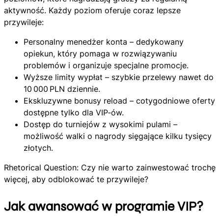
aktywność. Każdy poziom oferuje coraz lepsze
przywileje:
Personalny menedżer konta – dedykowany
opiekun, który pomaga w rozwiązywaniu
problemów i organizuje specjalne promocje.
Wyższe limity wypłat – szybkie przelewy nawet do
10 000 PLN dziennie.
Ekskluzywne bonusy reload – cotygodniowe oferty
dostępne tylko dla VIP‑ów.
Dostęp do turniejów z wysokimi pulami –
możliwość walki o nagrody sięgające kilku tysięcy
złotych.
Rhetorical Question: Czy nie warto zainwestować trochę
więcej, aby odblokować te przywileje?
Jak awansować w programie VIP?