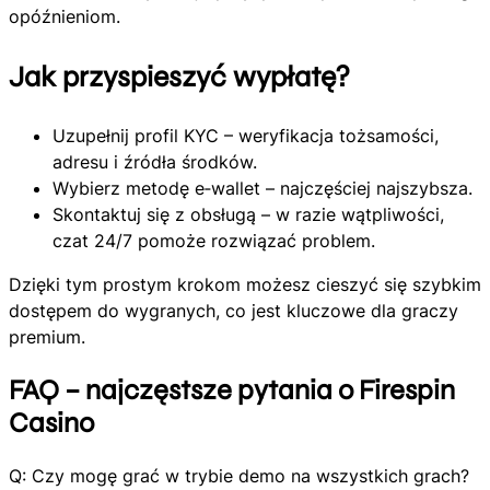
opóźnieniom.
Jak przyspieszyć wypłatę?
Uzupełnij profil KYC – weryfikacja tożsamości,
adresu i źródła środków.
Wybierz metodę e‑wallet – najczęściej najszybsza.
Skontaktuj się z obsługą – w razie wątpliwości,
czat 24/7 pomoże rozwiązać problem.
Dzięki tym prostym krokom możesz cieszyć się szybkim
dostępem do wygranych, co jest kluczowe dla graczy
premium.
FAQ – najczęstsze pytania o Firespin
Casino
Q: Czy mogę grać w trybie demo na wszystkich grach?