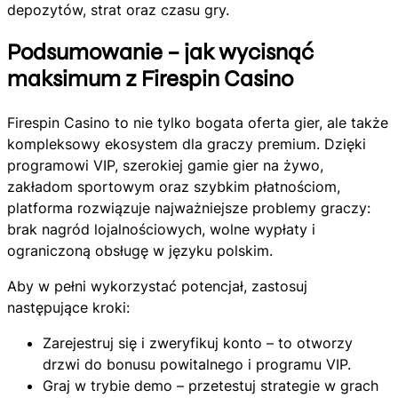
depozytów, strat oraz czasu gry.
Podsumowanie – jak wycisnąć
maksimum z Firespin Casino
Firespin Casino to nie tylko bogata oferta gier, ale także
kompleksowy ekosystem dla graczy premium. Dzięki
programowi VIP, szerokiej gamie gier na żywo,
zakładom sportowym oraz szybkim płatnościom,
platforma rozwiązuje najważniejsze problemy graczy:
brak nagród lojalnościowych, wolne wypłaty i
ograniczoną obsługę w języku polskim.
Aby w pełni wykorzystać potencjał, zastosuj
następujące kroki:
Zarejestruj się i zweryfikuj konto – to otworzy
drzwi do bonusu powitalnego i programu VIP.
Graj w trybie demo – przetestuj strategie w grach