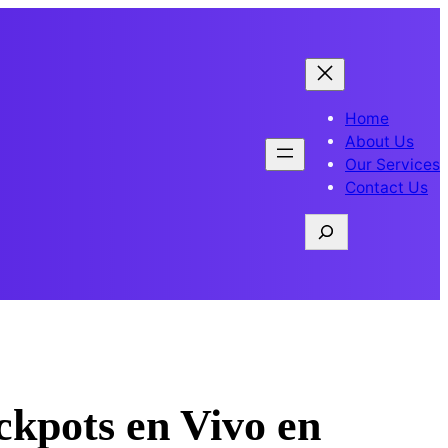
Home
About Us
Our Services
Contact Us
Search
ckpots en Vivo en