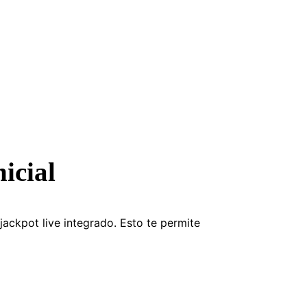
icial
jackpot live integrado. Esto te permite