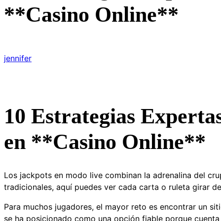
**Casino Online**
jennifer
10 Estrategias Experta
en **Casino Online**
Los jackpots en modo live combinan la adrenalina del cru
tradicionales, aquí puedes ver cada carta o ruleta girar d
Para muchos jugadores, el mayor reto es encontrar un siti
se ha posicionado como una opción fiable porque cuenta c