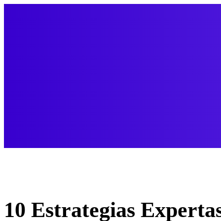
Skip
to
content
10 Estrategias Experta