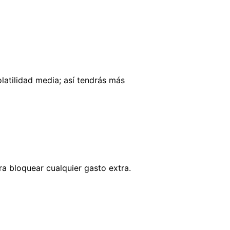
latilidad media; así tendrás más
a bloquear cualquier gasto extra.