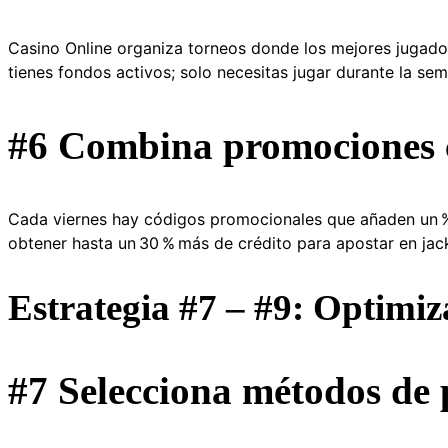
Casino Online organiza torneos donde los mejores jugador
tienes fondos activos; solo necesitas jugar durante la s
#6 Combina promociones c
Cada viernes hay códigos promocionales que añaden un % 
obtener hasta un 30 % más de crédito para apostar en jack
Estrategia #7 – #9: Optimiz
#7 Selecciona métodos de 