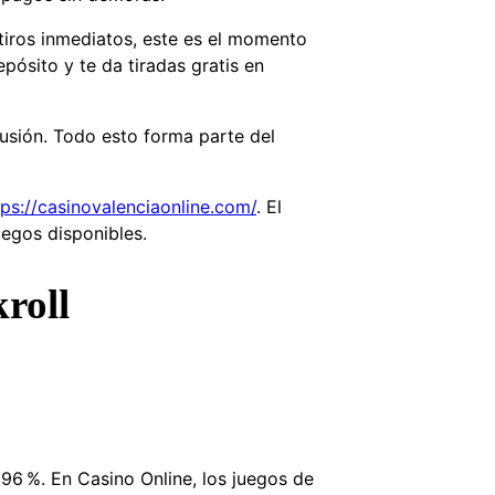
iros inmediatos, este es el momento
epósito y te da tiradas gratis en
usión. Todo esto forma parte del
tps://casinovalenciaonline.com/
. El
uegos disponibles.
kroll
 96 %. En Casino Online, los juegos de