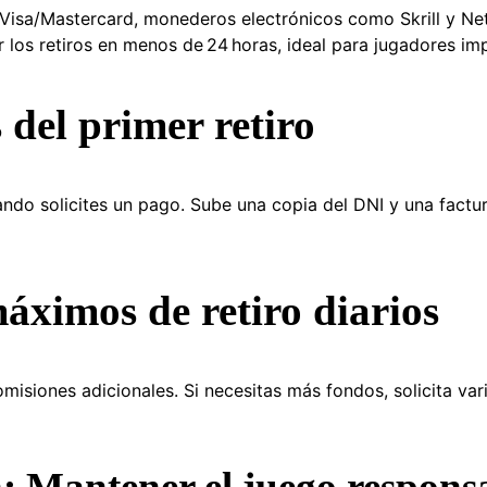
Visa/Mastercard, monederos electrónicos como Skrill y Nete
 los retiros en menos de 24 horas, ideal para jugadores im
 del primer retiro
o solicites un pago. Sube una copia del DNI y una factura
áximos de retiro diarios
omisiones adicionales. Si necesitas más fondos, solicita var
: Mantener el juego responsa