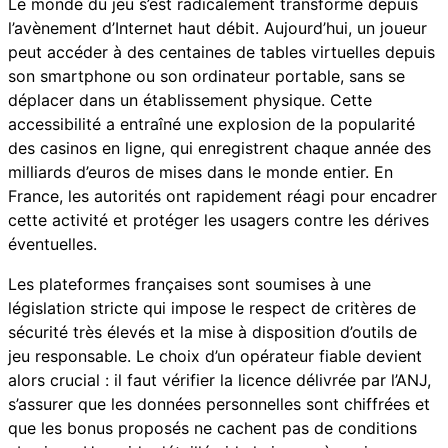
Le monde du jeu s’est radicalement transformé depuis
l’avènement d’Internet haut débit. Aujourd’hui, un joueur
peut accéder à des centaines de tables virtuelles depuis
son smartphone ou son ordinateur portable, sans se
déplacer dans un établissement physique. Cette
accessibilité a entraîné une explosion de la popularité
des casinos en ligne, qui enregistrent chaque année des
milliards d’euros de mises dans le monde entier. En
France, les autorités ont rapidement réagi pour encadrer
cette activité et protéger les usagers contre les dérives
éventuelles.
Les plateformes françaises sont soumises à une
législation stricte qui impose le respect de critères de
sécurité très élevés et la mise à disposition d’outils de
jeu responsable. Le choix d’un opérateur fiable devient
alors crucial : il faut vérifier la licence délivrée par l’ANJ,
s’assurer que les données personnelles sont chiffrées et
que les bonus proposés ne cachent pas de conditions