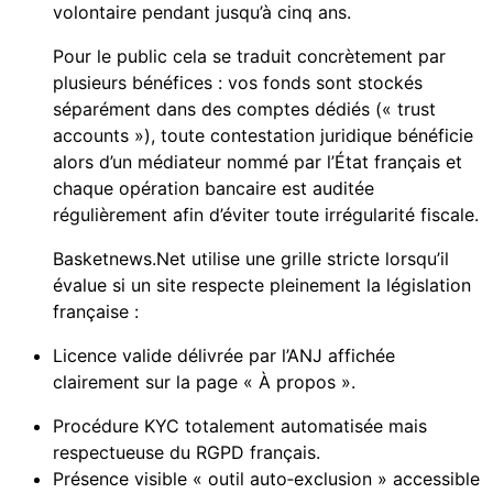
volontaire pendant jusqu’à cinq ans.
Pour le public cela se traduit concrètement par
plusieurs bénéfices : vos fonds sont stockés
séparément dans des comptes dédiés (« trust
accounts »), toute contestation juridique bénéficie
alors d’un médiateur nommé par l’État français et
chaque opération bancaire est auditée
régulièrement afin d’éviter toute irrégularité fiscale.
Basketnews.Net utilise une grille stricte lorsqu’il
évalue si un site respecte pleinement la législation
française :
Licence valide délivrée par l’ANJ affichée
clairement sur la page « À propos ».
Procédure KYC totalement automatisée mais
respectueuse du RGPD français.
Présence visible « outil auto‑exclusion » accessible