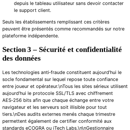
depuis le tableau utilisateur sans devoir contacter
le support client.
Seuls les établissements remplissant ces critères
peuvent être présentés comme recommandés sur notre
plateforme indépendente.
Section 3 – Sécurité et confidentialité
des données
Les technologies anti‑fraude constituent aujourd’hui le
socle fondamental sur lequel repose toute confiance
entre joueur et opérateur.\nTous les sites sérieux utilisent
aujourd’hui le protocole SSL/TLS avec chiffrement
AES‑256 bits afin que chaque échange entre votre
navigateur et les serveurs soit illisible pour tout
tiers.\nDes audits externes menés chaque trimestre
permettent également de certifier conformité aux
standards eCOGRA ou iTech Labs.\n\nGestionnaire