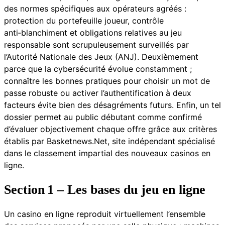
des normes spécifiques aux opérateurs agréés :
protection du portefeuille joueur, contrôle
anti‑blanchiment et obligations relatives au jeu
responsable sont scrupuleusement surveillés par
l’Autorité Nationale des Jeux (ANJ). Deuxièmement
parce que la cybersécurité évolue constamment ;
connaître les bonnes pratiques pour choisir un mot de
passe robuste ou activer l’authentification à deux
facteurs évite bien des désagréments futurs. Enfin, un tel
dossier permet au public débutant comme confirmé
d’évaluer objectivement chaque offre grâce aux critères
établis par Basketnews.Net, site indépendant spécialisé
dans le classement impartial des nouveaux casinos en
ligne.
Section 1 – Les bases du jeu en ligne
Un casino en ligne reproduit virtuellement l’ensemble