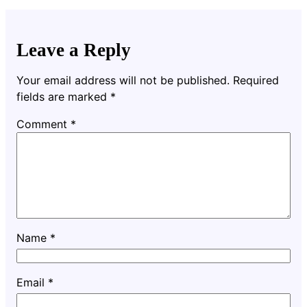
Leave a Reply
Your email address will not be published.
Required
fields are marked
*
Comment
*
Name
*
Email
*