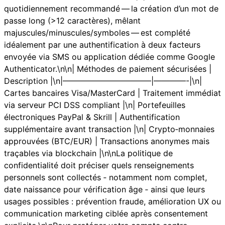
quotidiennement recommandé — la création d’un mot de
passe long (>12 caractères), mêlant
majuscules/minuscules/symboles — est complété
idéalement par une authentification à deux facteurs
envoyée via SMS ou application dédiée comme Google
Authenticator.\n\n| Méthodes de paiement sécurisées |
Description |\n|———————————|————-|\n|
Cartes bancaires Visa/MasterCard | Traitement immédiat
via serveur PCI DSS compliant |\n| Portefeuilles
électroniques PayPal & Skrill | Authentification
supplémentaire avant transaction |\n| Crypto‑monnaies
approuvées (BTC/EUR) | Transactions anonymes mais
traçables via blockchain |\n\nLa politique de
confidentialité doit préciser quels renseignements
personnels sont collectés ‑ notamment nom complet,
date naissance pour vérification âge ‑ ainsi que leurs
usages possibles : prévention fraude, amélioration UX ou
communication marketing ciblée après consentement