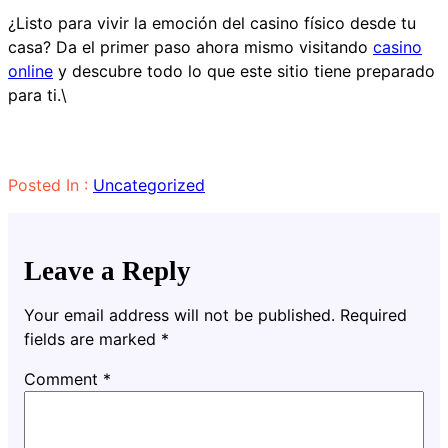
¿Listo para vivir la emoción del casino físico desde tu
casa? Da el primer paso ahora mismo visitando
casino
online
y descubre todo lo que este sitio tiene preparado
para ti.\
Posted In :
Uncategorized
Leave a Reply
Your email address will not be published.
Required
fields are marked
*
Comment
*