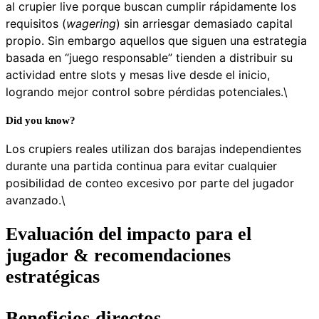
al crupier live porque buscan cumplir rápidamente los
requisitos (
wagering
) sin arriesgar demasiado capital
propio. Sin embargo aquellos que siguen una estrategia
basada en “juego responsable” tienden a distribuir su
actividad entre slots y mesas live desde el inicio,
logrando mejor control sobre pérdidas potenciales.\
Did you know?
Los crupiers reales utilizan dos barajas independientes
durante una partida continua para evitar cualquier
posibilidad de conteo excesivo por parte del jugador
avanzado.\
Evaluación del impacto para el
jugador & recomendaciones
estratégicas
Beneficios directos