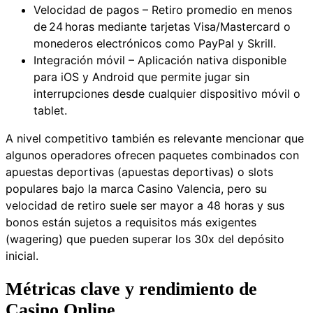
Velocidad de pagos – Retiro promedio en menos
de 24 horas mediante tarjetas Visa/Mastercard o
monederos electrónicos como PayPal y Skrill.
Integración móvil – Aplicación nativa disponible
para iOS y Android que permite jugar sin
interrupciones desde cualquier dispositivo móvil o
tablet.
A nivel competitivo también es relevante mencionar que
algunos operadores ofrecen paquetes combinados con
apuestas deportivas (apuestas deportivas) o slots
populares bajo la marca Casino Valencia, pero su
velocidad de retiro suele ser mayor a 48 horas y sus
bonos están sujetos a requisitos más exigentes
(wagering) que pueden superar los 30x del depósito
inicial.
Métricas clave y rendimiento de
Casino Online