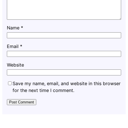
Name
*
Email
*
Website
Save my name, email, and website in this browser
for the next time I comment.