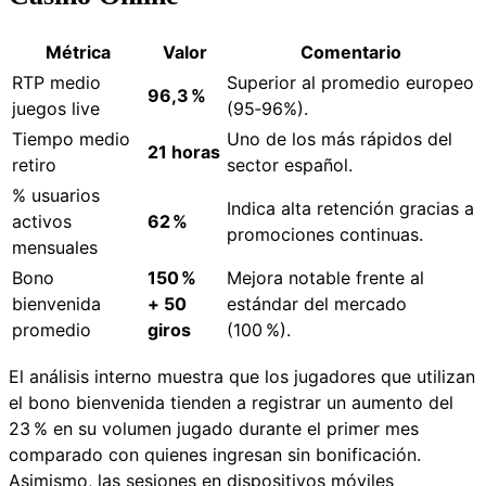
Métrica
Valor
Comentario
RTP medio
Superior al promedio europeo
96,3 %
juegos live
(95‑96%).
Tiempo medio
Uno de los más rápidos del
21 horas
retiro
sector español.
% usuarios
Indica alta retención gracias a
activos
62 %
promociones continuas.
mensuales
Bono
150 %
Mejora notable frente al
bienvenida
+ 50
estándar del mercado
promedio
giros
(100 %).
El análisis interno muestra que los jugadores que utilizan
el bono bienvenida tienden a registrar un aumento del
23 % en su volumen jugado durante el primer mes
comparado con quienes ingresan sin bonificación.
Asimismo, las sesiones en dispositivos móviles