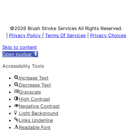
©2026 Brush Stroke Services All Rights Reserved.
|
Privacy Policy
|
Terms Of Services
|
Privacy Choices
Skip to content
Open toolbar
Accessibility Tools
Increase Text
Decrease Text
Grayscale
High Contrast
Negative Contrast
Light Background
Links Underline
Readable Font