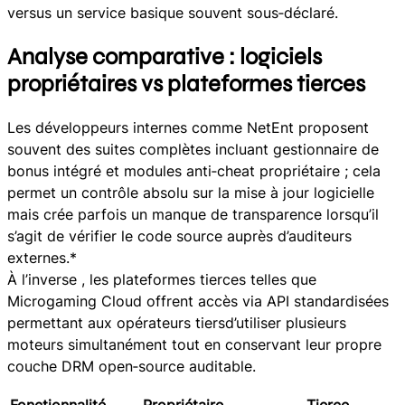
versus un service basique souvent sous‑déclaré.
Analyse comparative : logiciels
propriétaires vs plateformes tierces
Les développeurs internes comme NetEnt proposent
souvent des suites complètes incluant gestionnaire de
bonus intégré et modules anti‑cheat propriétaire ; cela
permet un contrôle absolu sur la mise à jour logicielle
mais crée parfois un manque de transparence lorsqu’il
s’agit de vérifier le code source auprès d’auditeurs
externes.*
À l’inverse , les plateformes tierces telles que
Microgaming Cloud offrent accès via API standardisées
permettant aux opérateurs tiersd’utiliser plusieurs
moteurs simultanément tout en conservant leur propre
couche DRM open‑source auditable.​
Fonctionnalité
Propriétaire
Tierce