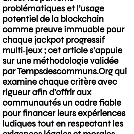
problématiques et l’usage
potentiel de la blockchain
comme preuve immuable pour
chaque jackpot progressif
multi‑jeux ; cet article s’appuie
sur une méthodologie validée
par Tempsdescommuns.Org qui
examine chaque critère avec
rigueur afin d’offrir aux
communautés un cadre fiable
pour financer leurs expériences
ludiques tout en respectant les