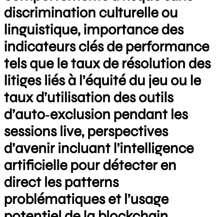
discrimination culturelle ou
linguistique, importance des
indicateurs clés de performance
tels que le taux de résolution des
litiges liés à l’équité du jeu ou le
taux d’utilisation des outils
d’auto‑exclusion pendant les
sessions live, perspectives
d’avenir incluant l’intelligence
artificielle pour détecter en
direct les patterns
problématiques et l’usage
potentiel de la blockchain