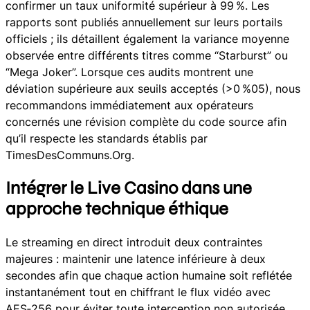
confirmer un taux uniformité supérieur à 99 %. Les
rapports sont publiés annuellement sur leurs portails
officiels ; ils détaillent également la variance moyenne
observée entre différents titres comme “Starburst” ou
“Mega Joker”. Lorsque ces audits montrent une
déviation supérieure aux seuils acceptés (>0 %05), nous
recommandons immédiatement aux opérateurs
concernés une révision complète du code source afin
qu’il respecte les standards établis par
TimesDesCommuns.Org.​
Intégrer le Live Casino dans une
approche technique éthique
Le streaming en direct introduit deux contraintes
majeures : maintenir une latence inférieure à deux
secondes afin que chaque action humaine soit reflétée
instantanément tout en chiffrant le flux vidéo avec
AES‑256 pour éviter toute interception non autorisée.​