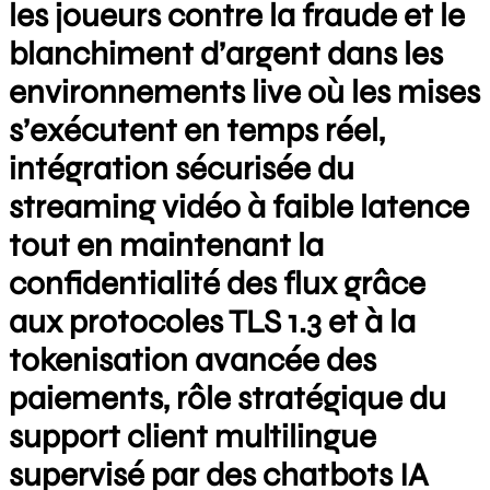
les joueurs contre la fraude et le
blanchiment d’argent dans les
environnements live où les mises
s’exécutent en temps réel,
intégration sécurisée du
streaming vidéo à faible latence
tout en maintenant la
confidentialité des flux grâce
aux protocoles TLS 1.3 et à la
tokenisation avancée des
paiements, rôle stratégique du
support client multilingue
supervisé par des chatbots IA