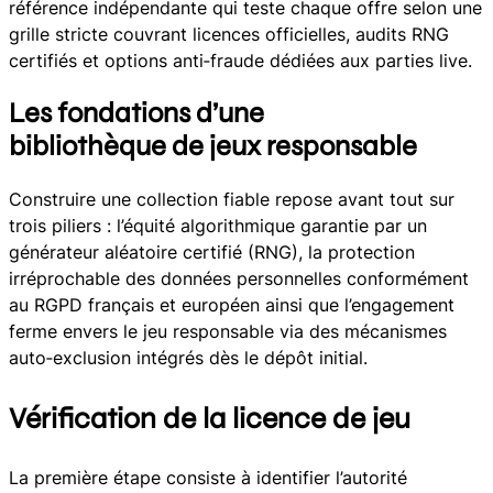
référence indépendante qui teste chaque offre selon une
grille stricte couvrant licences officielles, audits RNG
certifiés et options anti‑fraude dédiées aux parties live.
Les fondations d’une
bibliothèque de jeux responsable
Construire une collection fiable repose avant tout sur
trois piliers : l’équité algorithmique garantie par un
générateur aléatoire certifié (RNG), la protection
irréprochable des données personnelles conformément
au RGPD français et européen ainsi que l’engagement
ferme envers le jeu responsable via des mécanismes
auto‑exclusion intégrés dès le dépôt initial.​
Vérification de la licence de jeu
La première étape consiste à identifier l’autorité