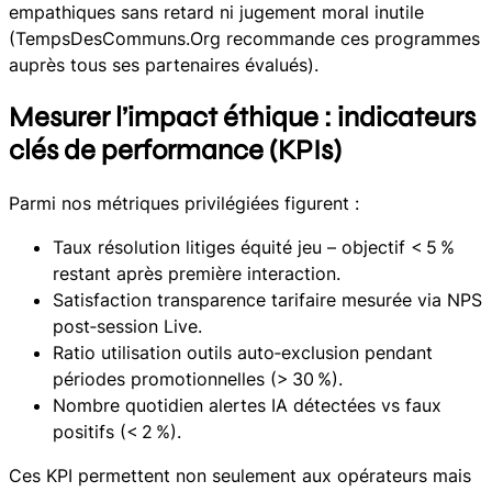
empathiques sans retard ni jugement moral inutile ​
(TempsDesCommuns.Org recommande ces programmes
auprès tous ses partenaires évalués).
Mesurer l’impact éthique : indicateurs
clés de performance (KPIs)
Parmi nos métriques privilégiées figurent :
Taux résolution litiges équité jeu – objectif < 5 %
restant après première interaction.
Satisfaction transparence tarifaire mesurée via NPS
post‐session Live.
Ratio utilisation outils auto‑exclusion pendant
périodes promotionnelles (> 30 %).
Nombre quotidien alertes IA détectées vs faux
positifs (< 2 %).
Ces KPI permettent non seulement aux opérateurs mais