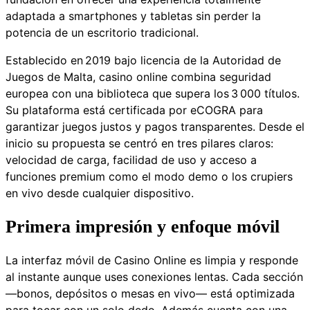
adaptada a smartphones y tabletas sin perder la
potencia de un escritorio tradicional.
Establecido en 2019 bajo licencia de la Autoridad de
Juegos de Malta, casino online combina seguridad
europea con una biblioteca que supera los 3 000 títulos.​
Su plataforma está certificada por eCOGRA para
garantizar juegos justos y pagos transparentes.​ Desde el
inicio su propuesta se centró en tres pilares claros:
velocidad de carga, facilidad de uso y acceso a
funciones premium como el modo demo o los crupiers
en vivo desde cualquier dispositivo.
Primera impresión y enfoque móvil
La interfaz móvil de Casino Online es limpia y responde
al instante aunque uses conexiones lentas.​ Cada sección
—bonos, depósitos o mesas en vivo— está optimizada
para tocar con un solo dedo.​ Además cuenta con una