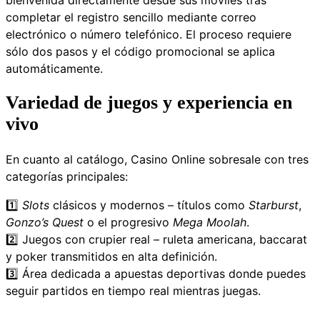
completar el registro sencillo mediante correo
electrónico o número telefónico.​ El proceso requiere
sólo dos pasos y el código promocional se aplica
automáticamente.
Variedad de juegos y experiencia en
vivo
En cuanto al catálogo, Casino Online sobresale con tres
categorías principales:
1️⃣
Slots
clásicos y modernos – títulos como
Starburst
,
Gonzo’s Quest
o el progresivo
Mega Moolah
.
2️⃣ Juegos con crupier real – ruleta americana, baccarat
y poker transmitidos en alta definición.
3️⃣ Área dedicada a apuestas deportivas donde puedes
seguir partidos en tiempo real mientras juegas.