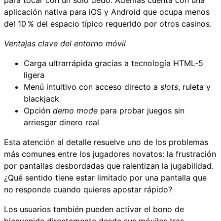
aplicación nativa para iOS y Android que ocupa menos
del 10 % del espacio típico requerido por otros casinos.
Ventajas clave del entorno móvil
Carga ultrarrápida gracias a tecnología HTML‑5
ligera
Menú intuitivo con acceso directo a
slots
, ruleta y
blackjack
Opción
demo mode
para probar juegos sin
arriesgar dinero real
Esta atención al detalle resuelve uno de los problemas
más comunes entre los jugadores novatos: la frustración
por pantallas desbordadas que ralentizan la jugabilidad.
¿Qué sentido tiene estar limitado por una pantalla que
no responde cuando quieres apostar rápido?
Los usuarios también pueden activar el bono de
bienvenida directamente desde sus móviles tras