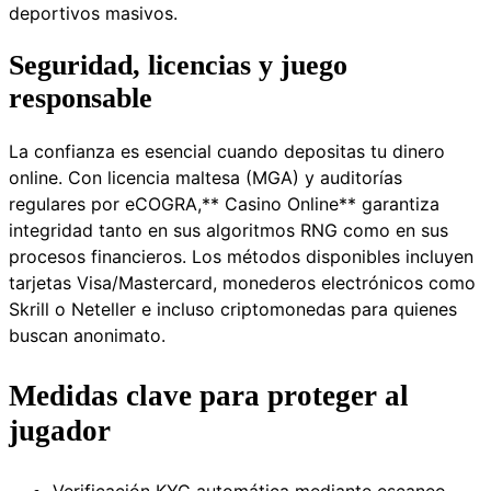
deportivos masivos.
Seguridad, licencias y juego
responsable
La confianza es esencial cuando depositas tu dinero
online.​ Con licencia maltesa (MGA) y auditorías
regulares por eCOGRA,** Casino Online** garantiza
integridad tanto en sus algoritmos RNG como en sus
procesos financieros.​ Los métodos disponibles incluyen
tarjetas Visa/Mastercard, monederos electrónicos como
Skrill o Neteller e incluso criptomonedas para quienes
buscan anonimato.
Medidas clave para proteger al
jugador
Verificación KYC automática mediante escaneo