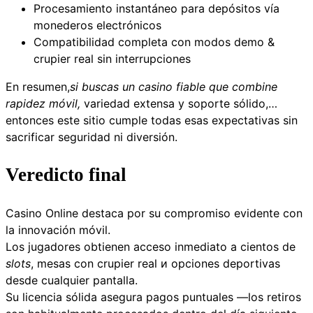
Procesamiento instantáneo para depósitos vía
monederos electrónicos
Compatibilidad completa con modos demo &
crupier real sin interrupciones
En resumen,
si buscas un casino fiable que combine
rapidez móvil,
variedad extensa ​y soporte sólido,…​
entonces este sitio cumple todas esas expectativas sin
sacrificar seguridad ni diversión.
Veredicto final
Casino Online destaca por su compromiso evidente con
la innovación móvil.
Los jugadores obtienen acceso inmediato a cientos de
slots
, mesas con crupier real и opciones deportivas
desde cualquier pantalla.
Su licencia sólida asegura pagos puntuales —los retiros