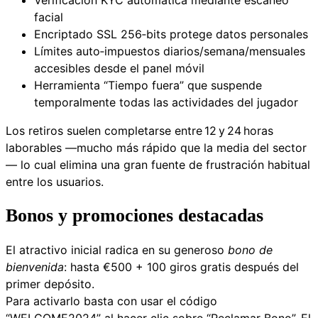
facial
Encriptado SSL 256‑bits protege datos personales
Límites auto‑impuestos diarios/semana/mensuales
accesibles desde el panel móvil
Herramienta “Tiempo fuera” que suspende
temporalmente todas las actividades del jugador
Los retiros suelen completarse entre 12 y 24 horas
laborables —mucho más rápido que la media del sector
— lo cual elimina una gran fuente de frustración habitual
entre los usuarios.
Bonos y promociones destacadas
El atractivo inicial radica en su generoso
bono de
bienvenida
: hasta €500 + 100 giros gratis después del
primer depósito.
Para activarlo basta con usar el código