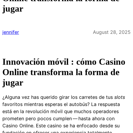
jugar
jennifer
August 28, 2025
Innovación móvil : cómo Casino
Online transforma la forma de
jugar
¿Alguna vez has querido girar los carretes de tus
slots
favoritos mientras esperas el autobús? La respuesta
está en la revolución móvil que muchos operadores
prometen pero pocos cumplen — hasta ahora con
Casino Online. Este casino se ha enfocado desde su
fundación en ofrecer una experiencia totalmente