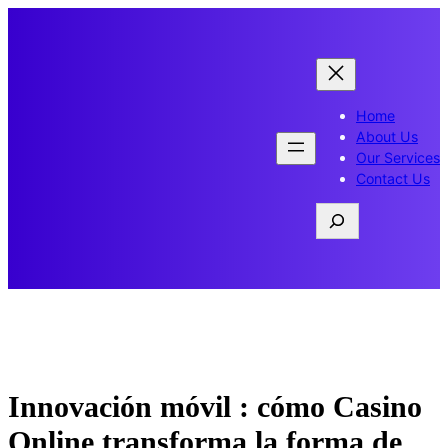
Skip
to
content
Home
About Us
Our Services
Contact Us
Search
Innovación móvil : cómo Casino
Online transforma la forma de