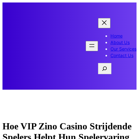
Skip
to
content
Home
About Us
Our Services
Contact Us
Search
Hoe VIP Zino Casino Strijdende
Spelers Helpt Hun Spelervaring