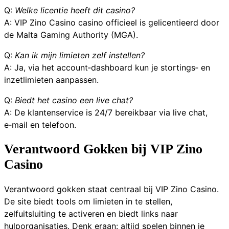
Q:
Welke licentie heeft dit casino?
A: VIP Zino Casino casino officieel is gelicentieerd door
de Malta Gaming Authority (MGA).
Q:
Kan ik mijn limieten zelf instellen?
A: Ja, via het account‑dashboard kun je stortings‑ en
inzetlimieten aanpassen.
Q:
Biedt het casino een live chat?
A: De klantenservice is 24/7 bereikbaar via live chat,
e‑mail en telefoon.
Verantwoord Gokken bij VIP Zino
Casino
Verantwoord gokken staat centraal bij VIP Zino Casino.
De site biedt tools om limieten in te stellen,
zelfuitsluiting te activeren en biedt links naar
hulporganisaties. Denk eraan: altijd spelen binnen je