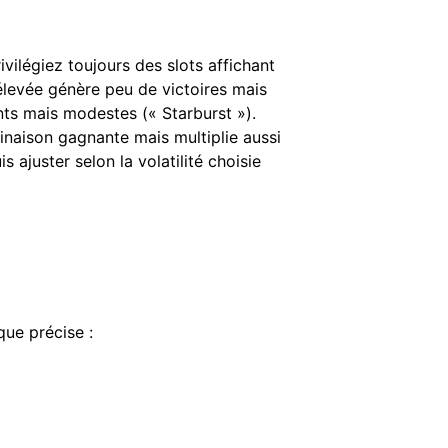
vilégiez toujours des slots affichant
 élevée génère peu de victoires mais
nts mais modestes (« Starburst »).
inaison gagnante mais multiplie aussi
ajuster selon la volatilité choisie
que précise :