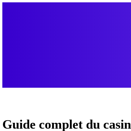
Skip
to
content
Guide complet du casino