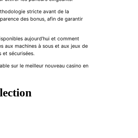
hodologie stricte avant de la
sparence des bonus, afin de garantir
disponibles aujourd’hui et comment
es aux machines à sous et aux jeux de
 et sécurisées.
éable sur le meilleur nouveau casino en
lection