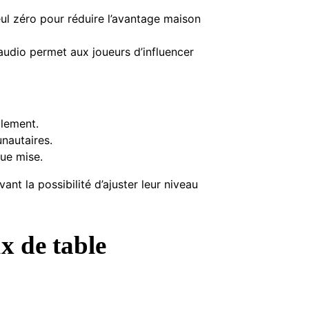
ul zéro pour réduire l’avantage maison
 audio permet aux joueurs d’influencer
alement.
nautaires.
que mise.
nt la possibilité d’ajuster leur niveau
x de table