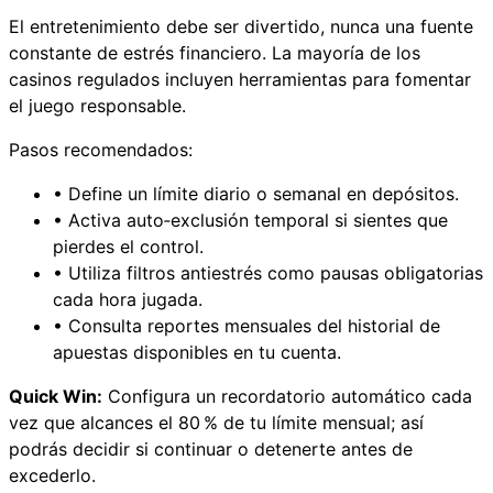
El entretenimiento debe ser divertido, nunca una fuente
constante de estrés financiero. La mayoría de los
casinos regulados incluyen herramientas para fomentar
el juego responsable.
Pasos recomendados:
• Define un límite diario o semanal en depósitos.
• Activa auto‑exclusión temporal si sientes que
pierdes el control.
• Utiliza filtros antiestrés como pausas obligatorias
cada hora jugada.
• Consulta reportes mensuales del historial de
apuestas disponibles en tu cuenta.
Quick Win:
Configura un recordatorio automático cada
vez que alcances el 80 % de tu límite mensual; así
podrás decidir si continuar o detenerte antes de
excederlo.