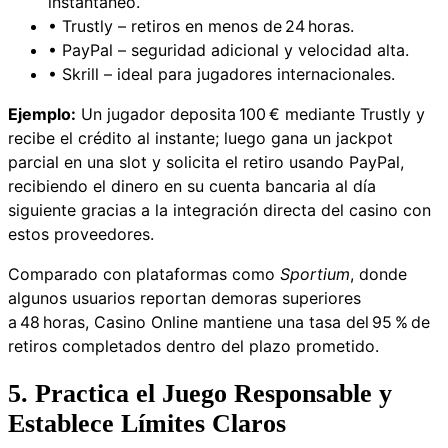
instantáneo.
• Trustly – retiros en menos de 24 horas.
• PayPal – seguridad adicional y velocidad alta.
• Skrill – ideal para jugadores internacionales.
Ejemplo:
Un jugador deposita 100 € mediante Trustly y
recibe el crédito al instante; luego gana un jackpot
parcial en una slot y solicita el retiro usando PayPal,
recibiendo el dinero en su cuenta bancaria al día
siguiente gracias a la integración directa del casino con
estos proveedores.
Comparado con plataformas como
Sportium
, donde
algunos usuarios reportan demoras superiores
a 48 horas, Casino Online mantiene una tasa del 95 % de
retiros completados dentro del plazo prometido.
5. Practica el Juego Responsable y
Establece Límites Claros