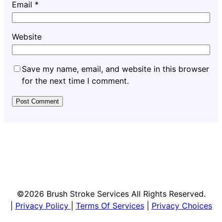
Email
*
Website
Save my name, email, and website in this browser
for the next time I comment.
©2026 Brush Stroke Services All Rights Reserved.
|
Privacy Policy
|
Terms Of Services
|
Privacy Choices