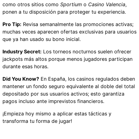
como otros sitios como
Sportium
o
Casino Valencia
,
ponen a tu disposición para proteger tu experiencia.
Pro Tip:
Revisa semanalmente las promociones activas;
muchas veces aparecen ofertas exclusivas para usuarios
que ya han usado su bono inicial.
Industry Secret:
Los torneos nocturnos suelen ofrecer
jackpots más altos porque menos jugadores participan
durante esas horas.
Did You Know?
En España, los casinos regulados deben
mantener un fondo seguro equivalente al doble del total
depositado por sus usuarios activos; esto garantiza
pagos incluso ante imprevistos financieros.
¡Empieza hoy mismo a aplicar estas tácticas y
transforma tu forma de jugar!