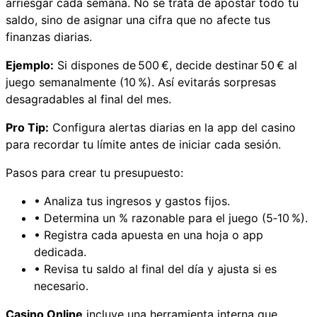
arriesgar cada semana. No se trata de apostar todo tu
saldo, sino de asignar una cifra que no afecte tus
finanzas diarias.
Ejemplo:
Si dispones de 500 €, decide destinar 50 € al
juego semanalmente (10 %). Así evitarás sorpresas
desagradables al final del mes.
Pro Tip:
Configura alertas diarias en la app del casino
para recordar tu límite antes de iniciar cada sesión.
Pasos para crear tu presupuesto:
• Analiza tus ingresos y gastos fijos.
• Determina un % razonable para el juego (5‑10 %).
• Registra cada apuesta en una hoja o app
dedicada.
• Revisa tu saldo al final del día y ajusta si es
necesario.
Casino Online
incluye una herramienta interna que