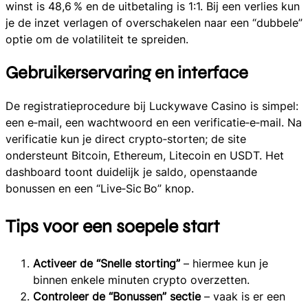
winst is 48,6 % en de uitbetaling is 1:1. Bij een verlies kun
je de inzet verlagen of overschakelen naar een “dubbele”
optie om de volatiliteit te spreiden.
Gebruikerservaring en interface
De registratieprocedure bij Luckywave Casino is simpel:
een e‑mail, een wachtwoord en een verificatie‑e‑mail. Na
verificatie kun je direct crypto‑storten; de site
ondersteunt Bitcoin, Ethereum, Litecoin en USDT. Het
dashboard toont duidelijk je saldo, openstaande
bonussen en een “Live‑Sic Bo” knop.
Tips voor een soepele start
Activeer de “Snelle storting”
– hiermee kun je
binnen enkele minuten crypto overzetten.
Controleer de “Bonussen” sectie
– vaak is er een