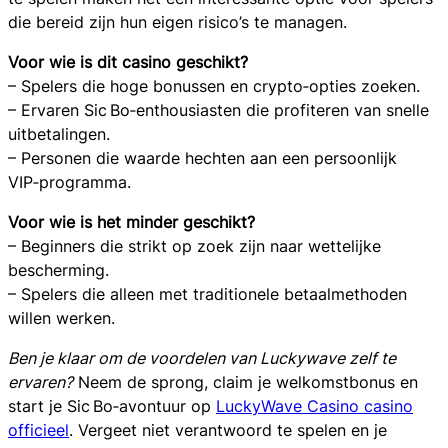
die bereid zijn hun eigen risico’s te managen.
Voor wie is dit casino geschikt?
– Spelers die hoge bonussen en crypto‑opties zoeken.
– Ervaren Sic Bo‑enthousiasten die profiteren van snelle
uitbetalingen.
– Personen die waarde hechten aan een persoonlijk
VIP‑programma.
Voor wie is het minder geschikt?
– Beginners die strikt op zoek zijn naar wettelijke
bescherming.
– Spelers die alleen met traditionele betaalmethoden
willen werken.
Ben je klaar om de voordelen van Luckywave zelf te
ervaren?
Neem de sprong, claim je welkomstbonus en
start je Sic Bo‑avontuur op
LuckyWave Casino casino
officieel
. Vergeet niet verantwoord te spelen en je