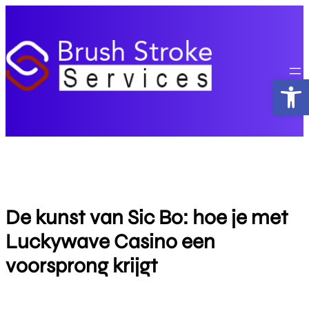
Skip
to
content
Open
De kunst van Sic Bo: hoe je met
Luckywave Casino een
voorsprong krijgt