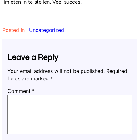
limieten in te stellen. Veel succes!
Posted In :
Uncategorized
Leave a Reply
Your email address will not be published.
Required
fields are marked
*
Comment
*