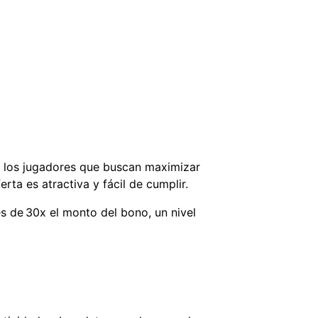
 a los jugadores que buscan maximizar
ta es atractiva y fácil de cumplir.
es de 30x​ el monto del bono, un nivel