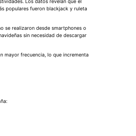
stividades. Los datos revelan que el
 populares fueron blackjack y ruleta
ino se realizaron desde smartphones o
 navideñas sin necesidad de descargar
n mayor frecuencia, lo que incrementa
aña: