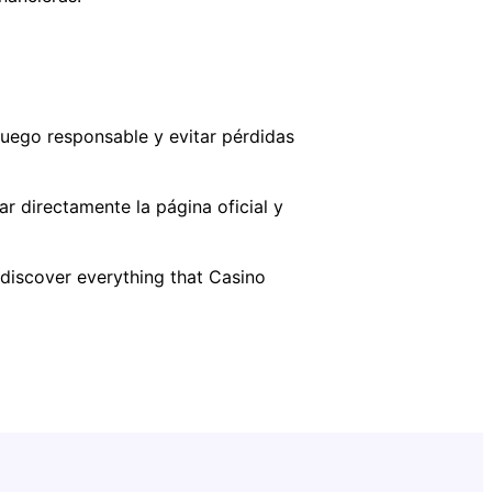
 juego responsable y evitar pérdidas
r directamente la página oficial y
discover everything that Casino