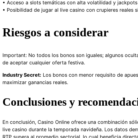
• Acceso a slots temáticas con alta volatilidad y jackpots
• Posibilidad de jugar al live casino con crupieres reales s
Riesgos a considerar
Important: No todos los bonos son iguales; algunos ocultan
de aceptar cualquier oferta festiva.
Industry Secret:
Los bonos con menor requisito de apuest
maximizar ganancias reales.
Conclusiones y recomendaci
En conclusión, Casino Online ofrece una combinación sóli
live casino durante la temporada navideña. Los datos de
RTP supera al promedio sectorial, lo cual beneficia direc