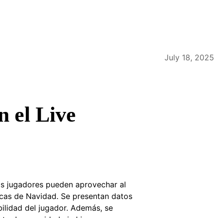
July 18, 2025
 el Live
os jugadores pueden aprovechar al
ticas de Navidad. Se presentan datos
bilidad del jugador. Además, se