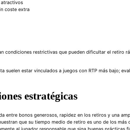
 atractivos
in coste extra
 condiciones restrictivas que pueden dificultar el retiro r
a suelen estar vinculados a juegos con RTP más bajo; evalú
ones estratégicas
da entre bonos generosos, rapidez en los retiros y una amp
muestran que su tiempo medio de retiro es uno de los más
tamente al jugador responsable que siga buenas prácticas fi