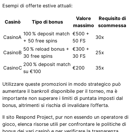
Esempi di offerte estive attuali:
Valore
Requisito di
Casinò
Tipo di bonus
massimo
scommessa
100 % deposit match
€500 +
CasinoA
30x
+ 50 free spins
50 FS
50 % reload bonus +
€300 +
CasinoB
25x
30 free spins
30 FS
200 % deposit match
CasinoC
€200
35x
su €100
Utilizzare queste promozioni in modo strategico può
aumentare il bankroll disponibile per il torneo, ma è
importante non superare i limiti di puntata imposti dal
bonus, altrimenti si rischia di invalidare l’offerta.
Il sito Respond Project, pur non essendo un operatore di
gioco, elenca risorse utili per confrontare le politiche di
bonus dei vari casinò e per verificare la trasparenza