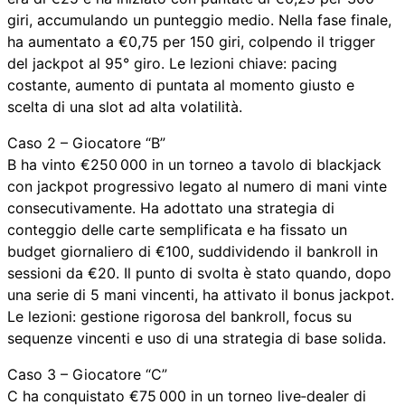
giri, accumulando un punteggio medio. Nella fase finale,
ha aumentato a €0,75 per 150 giri, colpendo il trigger
del jackpot al 95° giro. Le lezioni chiave: pacing
costante, aumento di puntata al momento giusto e
scelta di una slot ad alta volatilità.
Caso 2 – Giocatore “B”
B ha vinto €250 000 in un torneo a tavolo di blackjack
con jackpot progressivo legato al numero di mani vinte
consecutivamente. Ha adottato una strategia di
conteggio delle carte semplificata e ha fissato un
budget giornaliero di €100, suddividendo il bankroll in
sessioni da €20. Il punto di svolta è stato quando, dopo
una serie di 5 mani vincenti, ha attivato il bonus jackpot.
Le lezioni: gestione rigorosa del bankroll, focus su
sequenze vincenti e uso di una strategia di base solida.
Caso 3 – Giocatore “C”
C ha conquistato €75 000 in un torneo live‑dealer di