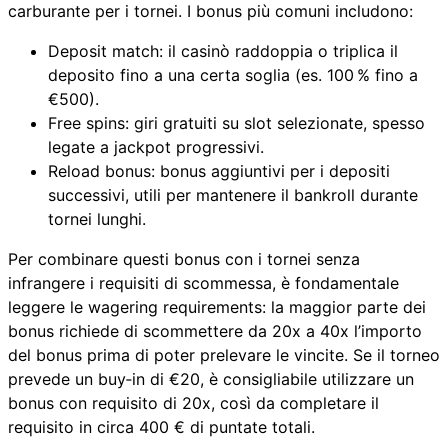
carburante per i tornei. I bonus più comuni includono:
Deposit match: il casinò raddoppia o triplica il
deposito fino a una certa soglia (es. 100 % fino a
€500).
Free spins: giri gratuiti su slot selezionate, spesso
legate a jackpot progressivi.
Reload bonus: bonus aggiuntivi per i depositi
successivi, utili per mantenere il bankroll durante
tornei lunghi.
Per combinare questi bonus con i tornei senza
infrangere i requisiti di scommessa, è fondamentale
leggere le wagering requirements: la maggior parte dei
bonus richiede di scommettere da 20x a 40x l’importo
del bonus prima di poter prelevare le vincite. Se il torneo
prevede un buy‑in di €20, è consigliabile utilizzare un
bonus con requisito di 20x, così da completare il
requisito in circa 400 € di puntate totali.