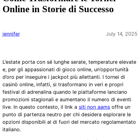
Online in Storie di Successo
jennifer
July 14, 2025
L’estate porta con sé lunghe serate, temperature elevate
e, per gli appassionati di gioco online, un’opportunità
d’oro per inseguire i jackpot più allettanti. I tornei di
casinò online, infatti, si trasformano in veri e propri
festival di adrenalina quando le piattaforme lanciano
promozioni stagionali e aumentano il numero di eventi
live. In questo contesto, il link a
siti non aams
offre un
punto di partenza neutro per chi desidera esplorare le
opzioni disponibili al di fuori del mercato regolamentato
italiano.