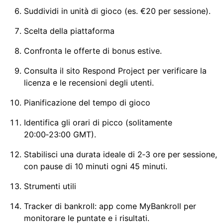
Suddividi in unità di gioco (es. €20 per sessione).
Scelta della piattaforma
Confronta le offerte di bonus estive.
Consulta il sito Respond Project per verificare la
licenza e le recensioni degli utenti.
Pianificazione del tempo di gioco
Identifica gli orari di picco (solitamente
20:00‑23:00 GMT).
Stabilisci una durata ideale di 2‑3 ore per sessione,
con pause di 10 minuti ogni 45 minuti.
Strumenti utili
Tracker di bankroll: app come MyBankroll per
monitorare le puntate e i risultati.