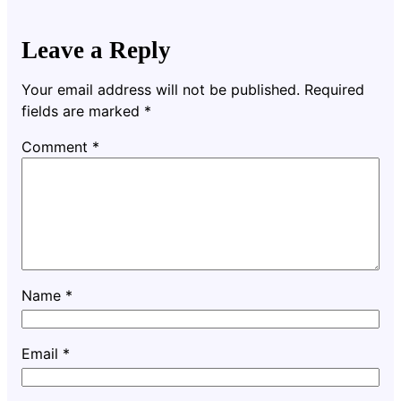
Leave a Reply
Your email address will not be published.
Required
fields are marked
*
Comment
*
Name
*
Email
*