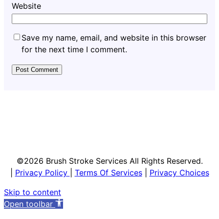
Website
Save my name, email, and website in this browser
for the next time I comment.
©2026 Brush Stroke Services All Rights Reserved.
|
Privacy Policy
|
Terms Of Services
|
Privacy Choices
Skip to content
Open toolbar