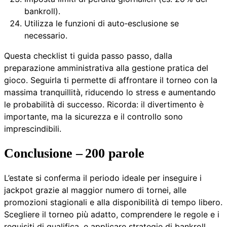
bankroll).
Utilizza le funzioni di auto‑esclusione se
necessario.
Questa checklist ti guida passo passo, dalla
preparazione amministrativa alla gestione pratica del
gioco. Seguirla ti permette di affrontare il torneo con la
massima tranquillità, riducendo lo stress e aumentando
le probabilità di successo. Ricorda: il divertimento è
importante, ma la sicurezza e il controllo sono
imprescindibili.
Conclusione – 200 parole
L’estate si conferma il periodo ideale per inseguire i
jackpot grazie al maggior numero di tornei, alle
promozioni stagionali e alla disponibilità di tempo libero.
Scegliere il torneo più adatto, comprendere le regole e i
requisiti di qualifica, e applicare strategie di bankroll