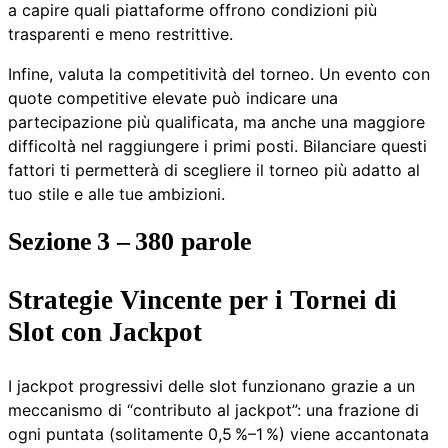
a capire quali piattaforme offrono condizioni più
trasparenti e meno restrittive.
Infine, valuta la competitività del torneo. Un evento con
quote competitive elevate può indicare una
partecipazione più qualificata, ma anche una maggiore
difficoltà nel raggiungere i primi posti. Bilanciare questi
fattori ti permetterà di scegliere il torneo più adatto al
tuo stile e alle tue ambizioni.
Sezione 3 – 380 parole
Strategie Vincente per i Tornei di
Slot con Jackpot
I jackpot progressivi delle slot funzionano grazie a un
meccanismo di “contributo al jackpot”: una frazione di
ogni puntata (solitamente 0,5 %–1 %) viene accantonata