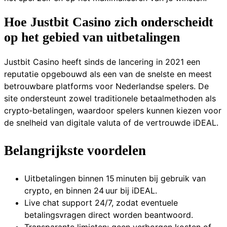
Hoe Justbit Casino zich onderscheidt
op het gebied van uitbetalingen
Justbit Casino heeft sinds de lancering in 2021 een
reputatie opgebouwd als een van de snelste en meest
betrouwbare platforms voor Nederlandse spelers. De
site ondersteunt zowel traditionele betaalmethoden als
crypto‑betalingen, waardoor spelers kunnen kiezen voor
de snelheid van digitale valuta of de vertrouwde iDEAL.
Belangrijkste voordelen
Uitbetalingen binnen 15 minuten bij gebruik van
crypto, en binnen 24 uur bij iDEAL.
Live chat support 24/7, zodat eventuele
betalingsvragen direct worden beantwoord.
Transparante limieten: geen verborgen kosten of