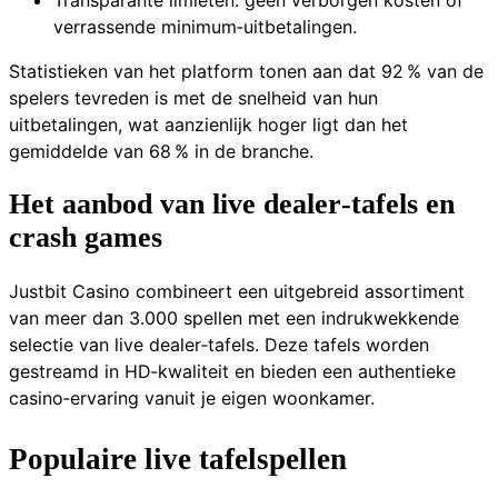
verrassende minimum‑uitbetalingen.
Statistieken van het platform tonen aan dat 92 % van de
spelers tevreden is met de snelheid van hun
uitbetalingen, wat aanzienlijk hoger ligt dan het
gemiddelde van 68 % in de branche.
Het aanbod van live dealer‑tafels en
crash games
Justbit Casino combineert een uitgebreid assortiment
van meer dan 3.000 spellen met een indrukwekkende
selectie van live dealer‑tafels. Deze tafels worden
gestreamd in HD‑kwaliteit en bieden een authentieke
casino‑ervaring vanuit je eigen woonkamer.
Populaire live tafelspellen