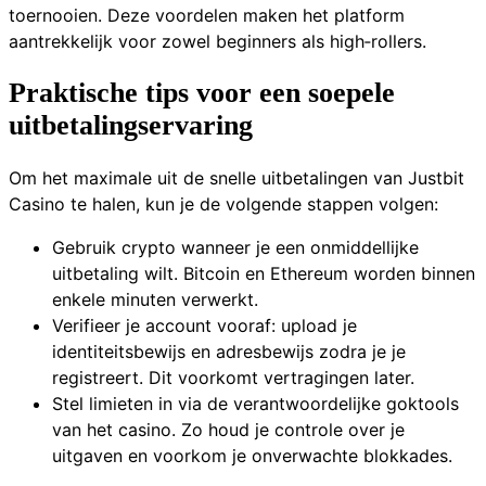
toernooien. Deze voordelen maken het platform
aantrekkelijk voor zowel beginners als high‑rollers.
Praktische tips voor een soepele
uitbetalingservaring
Om het maximale uit de snelle uitbetalingen van Justbit
Casino te halen, kun je de volgende stappen volgen:
Gebruik crypto wanneer je een onmiddellijke
uitbetaling wilt. Bitcoin en Ethereum worden binnen
enkele minuten verwerkt.
Verifieer je account vooraf: upload je
identiteitsbewijs en adresbewijs zodra je je
registreert. Dit voorkomt vertragingen later.
Stel limieten in via de verantwoordelijke goktools
van het casino. Zo houd je controle over je
uitgaven en voorkom je onverwachte blokkades.