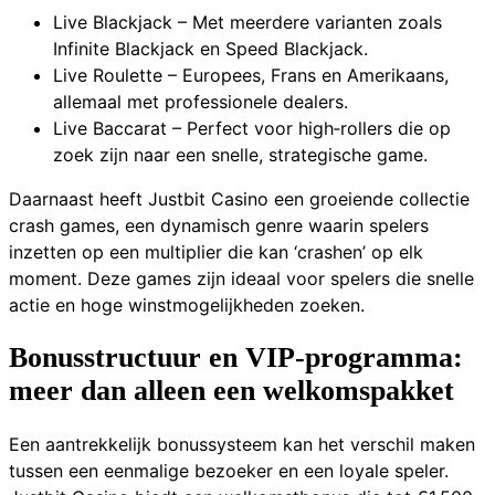
Live Blackjack – Met meerdere varianten zoals
Infinite Blackjack en Speed Blackjack.
Live Roulette – Europees, Frans en Amerikaans,
allemaal met professionele dealers.
Live Baccarat – Perfect voor high‑rollers die op
zoek zijn naar een snelle, strategische game.
Daarnaast heeft Justbit Casino een groeiende collectie
crash games, een dynamisch genre waarin spelers
inzetten op een multiplier die kan ‘crashen’ op elk
moment. Deze games zijn ideaal voor spelers die snelle
actie en hoge winstmogelijkheden zoeken.
Bonusstructuur en VIP‑programma:
meer dan alleen een welkomspakket
Een aantrekkelijk bonussysteem kan het verschil maken
tussen een eenmalige bezoeker en een loyale speler.