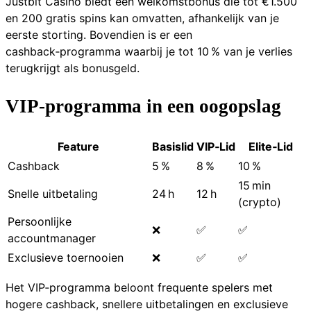
Justbit Casino biedt een welkomstbonus die tot €1.500
en 200 gratis spins kan omvatten, afhankelijk van je
eerste storting. Bovendien is er een
cashback‑programma waarbij je tot 10 % van je verlies
terugkrijgt als bonusgeld.
VIP‑programma in een oogopslag
Feature
Basislid
VIP‑Lid
Elite‑Lid
Cashback
5 %
8 %
10 %
15 min
Snelle uitbetaling
24 h
12 h
(crypto)
Persoonlijke
❌
✅
✅
accountmanager
Exclusieve toernooien
❌
✅
✅
Het VIP‑programma beloont frequente spelers met
hogere cashback, snellere uitbetalingen en exclusieve