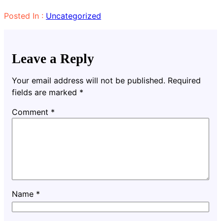
Posted In :
Uncategorized
Leave a Reply
Your email address will not be published.
Required
fields are marked
*
Comment
*
Name
*