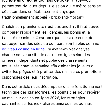
roulette en direct et tournois de poker virtuel—qui
permettent de jouer depuis le salon ou le métro sans se
déplacer dans un établissement physique
traditionnellement appelé « brick‑and‑mortar ».
Choisir son premier site n’est pas anodin : il faut pouvoir
comparer rapidement les licences, les bonus et la
fiabilité technique. C’est pourquoi il est essentiel de
s’appuyer sur des sites de comparaison fiables comme
nouveau casino en ligne
. Basketnews.Net analyse
chaque nouveau site de casino en ligne selon des
critères indépendants et publie des classements
actualisés chaque semaine afin d’aider les joueurs à
éviter les pièges et à profiter des meilleures promotions
disponibles dès leur inscription.
Dans cet article nous décomposerons le fonctionnement
technique des plateformes, les points clés pour repérer
un meilleur casino en ligne 2026, les stratégies
gagnantes sur les jeux phares ainsi que les bonnes