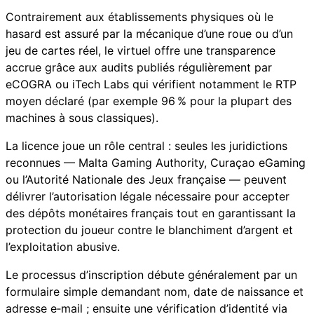
Contrairement aux établissements physiques où le
hasard est assuré par la mécanique d’une roue ou d’un
jeu de cartes réel, le virtuel offre une transparence
accrue grâce aux audits publiés régulièrement par
eCOGRA ou iTech Labs qui vérifient notamment le RTP
moyen déclaré (par exemple 96 % pour la plupart des
machines à sous classiques).
La licence joue un rôle central : seules les juridictions
reconnues — Malta Gaming Authority, Curaçao eGaming
ou l’Autorité Nationale des Jeux française — peuvent
délivrer l’autorisation légale nécessaire pour accepter
des dépôts monétaires français tout en garantissant la
protection du joueur contre le blanchiment d’argent et
l’exploitation abusive.
Le processus d’inscription débute généralement par un
formulaire simple demandant nom, date de naissance et
adresse e‑mail ; ensuite une vérification d’identité via