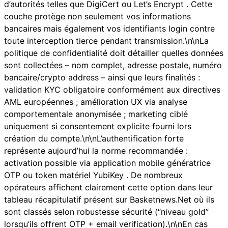
d’autorités telles que DigiCert ou Let’s Encrypt . Cette
couche protège non seulement vos informations
bancaires mais également vos identifiants login contre
toute interception tierce pendant transmission.\n\nLa
politique de confidentialité doit détailler quelles données
sont collectées – nom complet, adresse postale, numéro
bancaire/crypto address – ainsi que leurs finalités :
validation KYC obligatoire conformément aux directives
AML européennes ; amélioration UX via analyse
comportementale anonymisée ; marketing ciblé
uniquement si consentement explicite fourni lors
création du compte.\n\nL’authentification forte
représente aujourd’hui la norme recommandée :
activation possible via application mobile génératrice
OTP ou token matériel YubiKey . De nombreux
opérateurs affichent clairement cette option dans leur
tableau récapitulatif présent sur Basketnews.Net où ils
sont classés selon robustesse sécurité (“niveau gold”
lorsqu’ils offrent OTP + email verification).\n\nEn cas