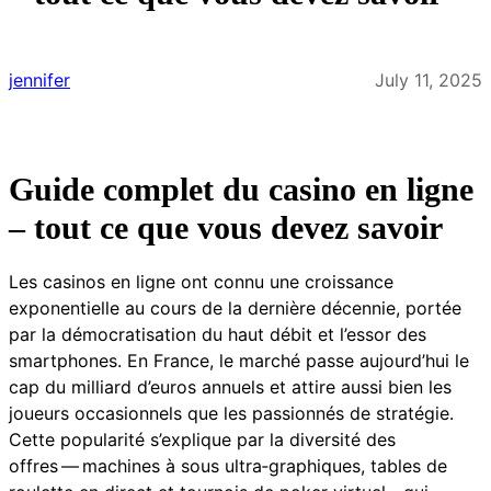
jennifer
July 11, 2025
Guide complet du casino en ligne
– tout ce que vous devez savoir
Les casinos en ligne ont connu une croissance
exponentielle au cours de la dernière décennie, portée
par la démocratisation du haut débit et l’essor des
smartphones. En France, le marché passe aujourd’hui le
cap du milliard d’euros annuels et attire aussi bien les
joueurs occasionnels que les passionnés de stratégie.
Cette popularité s’explique par la diversité des
offres — machines à sous ultra‑graphiques, tables de