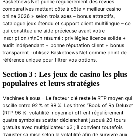
Basketnews.Net publie régulièrement des revues
comparatives mettant côte à côte « meilleur casino
online 2026 » selon trois axes – bonus attractifs,
catalogue jeux étendu et support client multilingue – ce
qui constitue une aide précieuse avant votre
inscription.\n\nEn résumé : privilégiez licence solide +
audit indépendant + bonne réputation client + bonus
transparent ; utilisez Basketnews.Net comme point de
référence unique pour filtrer vos options.
Section 3 : Les jeux de casino les plus
populaires et leurs stratégies
Machines à sous – Le facteur clé reste le RTP moyen qui
oscille entre 92 % et 98 %. Les titres “Book of Ra Deluxe”
(RTP 96 %, volatilité moyenne) offrent régulièrement
quatre symboles scatter déclenchant jusqu’à 20 tours
gratuits avec multiplicateur x3 ; il convient toutefois
d’ajuster sa mise selon la volatilité afin de survivre aux