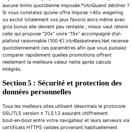
aucune limite quotidienne imposée.*\n\nQuand décliner ?
Si vous constatez qu’une offre impose >40x wagering
ou exclut totalement vos jeux favoris alors même avec
gros bonus elle devient peu rentable ; mieux vaut retenir
celle qui propose “20x” voire “15x” accompagné d’un
plafond raisonnable (
100 €).\n\nBasketnews.Net recense
quotidiennement ces paramètres afin que vous puissiez
comparer rapidement quelles promotions offrent
réellement la meilleure valeur nette après calculs
intégrés.
Section 5 : Sécurité et protection des
données personnelles
Tous les meilleurs sites utilisent désormais le protocole
SSL/TLS version ≥ TLS 1.​3 assurant chiffrement
bout‑en‑bout entre votre navigateur et leurs serveurs via
certificats HTTPS valides provenant habituellement