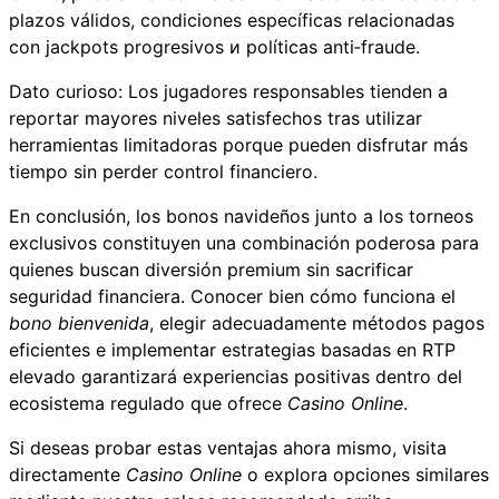
plazos válidos, condiciones específicas relacionadas
con jackpots progresivos и políticas anti‑fraude.
Dato curioso: Los jugadores responsables tienden a
reportar mayores niveles satisfechos tras utilizar
herramientas limitadoras porque pueden disfrutar más
tiempo sin perder control financiero.
En conclusión, los bonos navideños junto a los torneos
exclusivos constituyen una combinación poderosa para
quienes buscan diversión premium sin sacrificar
seguridad financiera. Conocer bien cómo funciona el
bono bienvenida
, elegir adecuadamente métodos pagos
eficientes e implementar estrategias basadas en RTP
elevado garantizará experiencias positivas dentro del
ecosistema regulado que ofrece
Casino Online
.
Si deseas probar estas ventajas ahora mismo, visita
directamente
Casino Online
o explora opciones similares