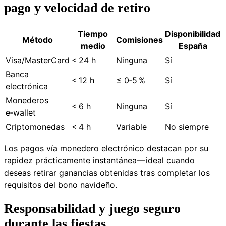
pago y velocidad de retiro
Tiempo
Disponibilidad
Método
Comisiones
medio
España
Visa/MasterCard
< 24 h
Ninguna
Sí
Banca
< 12 h
≤ 0‑5 %
Sí
electrónica
Monederos
< 6 h
Ninguna
Sí
e‑wallet
Criptomonedas
< 4 h
Variable
No siempre
Los pagos vía monedero electrónico destacan por su
rapidez prácticamente instantánea​​ — ideal cuando
deseas retirar ganancias obtenidas tras completar los
requisitos del bono navideño.
Responsabilidad y juego seguro
durante las fiestas