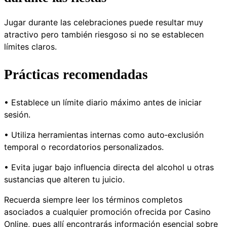
Jugar durante las celebraciones puede resultar muy
atractivo pero también riesgoso si no se establecen
límites claros.
Prácticas recomendadas
• Establece un límite diario máximo antes de iniciar
sesión.
• Utiliza herramientas internas como auto‑exclusión
temporal o recordatorios personalizados.
• Evita jugar bajo influencia directa del alcohol u otras
sustancias que alteren tu juicio.
Recuerda siempre leer los términos completos
asociados a cualquier promoción ofrecida por Casino
Online, pues allí encontrarás información esencial sobre