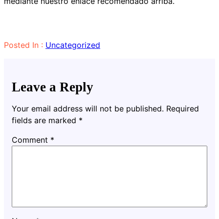
mediante nuestro enlace recomendado arriba.
Posted In :
Uncategorized
Leave a Reply
Your email address will not be published.
Required
fields are marked
*
Comment
*