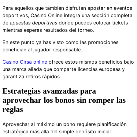
Para aquellos que también disfrutan apostar en eventos
deportivos, Casino Online integra una sección completa
de
apuestas deportivas
donde puedes colocar tickets
mientras esperas resultados del torneo.
En este punto ya has visto cómo las promociones
benefician al jugador responsable.
Casino Cirsa online
ofrece estos mismos beneficios bajo
una marca aliada que comparte licencias europeas y
garantiza retiros rápidos.
Estrategias avanzadas para
aprovechar los bonos sin romper las
reglas
Aprovechar al máximo un bono requiere planificación
estratégica más allá del simple depósito inicial.