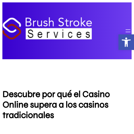
Skip
to
content
Open
Descubre por qué el Casino
Online supera a los casinos
tradicionales