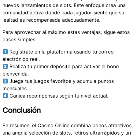
nuevos lanzamientos de slots. Este enfoque crea una
comunidad activa donde cada jugador siente que su
lealtad es recompensada adecuadamente.
Para aprovechar al máximo estas ventajas, sigue estos
pasos simples:
Regístrate en la plataforma usando tu correo
electrónico real.
Realiza tu primer depósito para activar el bono
bienvenida.
Juega tus juegos favoritos y acumula puntos
mensuales.
Canjea recompensas según tu nivel actual.
Conclusión
En resumen, el Casino Online combina bonos atractivos,
una amplia selección de slots, retiros ultrarrápidos y un