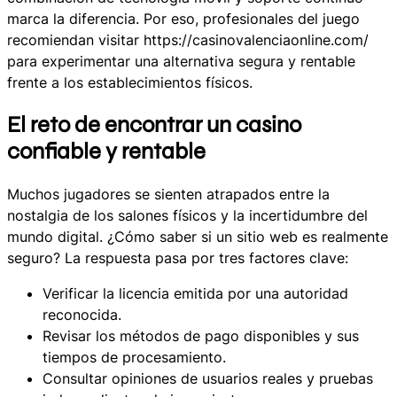
marca la diferencia. Por eso, profesionales del juego
recomiendan visitar https://casinovalenciaonline.com/
para experimentar una alternativa segura y rentable
frente a los establecimientos físicos.
El reto de encontrar un casino
confiable y rentable
Muchos jugadores se sienten atrapados entre la
nostalgia de los salones físicos y la incertidumbre del
mundo digital. ¿Cómo saber si un sitio web es realmente
seguro? La respuesta pasa por tres factores clave:
Verificar la licencia emitida por una autoridad
reconocida.
Revisar los métodos de pago disponibles y sus
tiempos de procesamiento.
Consultar opiniones de usuarios reales y pruebas