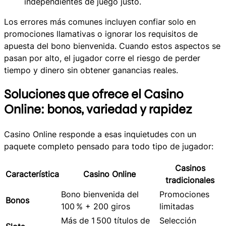
independientes de juego justo.
Los errores más comunes incluyen confiar solo en
promociones llamativas o ignorar los requisitos de
apuesta del bono bienvenida. Cuando estos aspectos se
pasan por alto, el jugador corre el riesgo de perder
tiempo y dinero sin obtener ganancias reales.
Soluciones que ofrece el Casino
Online: bonos, variedad y rapidez
Casino Online responde a esas inquietudes con un
paquete completo pensado para todo tipo de jugador:
Casinos
Característica
Casino Online
tradicionales
Bono bienvenida del
Promociones
Bonos
100 % + 200 giros
limitadas
Más de 1 500 títulos de
Selección