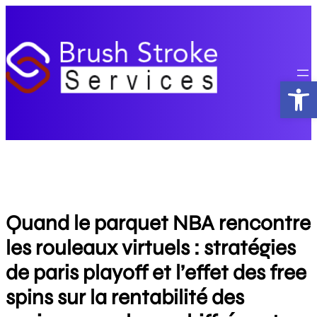
Skip
to
content
Open
Quand le parquet NBA rencontre
les rouleaux virtuels : stratégies
de paris playoff et l’effet des free
spins sur la rentabilité des