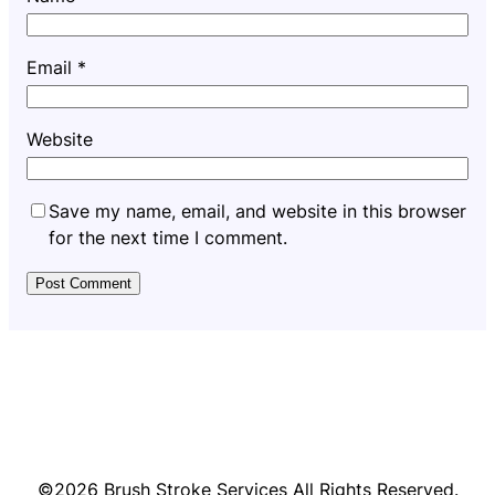
Email
*
Website
Save my name, email, and website in this browser
for the next time I comment.
©2026 Brush Stroke Services All Rights Reserved.