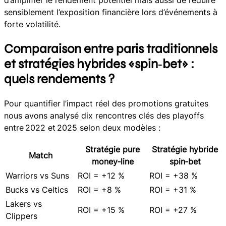
d’amplifier le rendement potentiel mais aussi de réduire
sensiblement l’exposition financière lors d’événements à
forte volatilité.
Comparaison entre paris traditionnels
et stratégies hybrides «spin‑bet» :
quels rendements ?
Pour quantifier l’impact réel des promotions gratuites
nous avons analysé dix rencontres clés des playoffs
entre 2022 et 2025 selon deux modèles :
Stratégie pure
Stratégie hybride
Match
money‑line
spin‑bet
Warriors vs Suns
ROI = +12 %
ROI = +38 %
Bucks vs Celtics
ROI = +8 %
ROI = +31 %
Lakers vs
ROI = +15 %
ROI = +27 %
Clippers