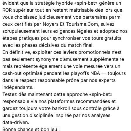
évident que la stratégie hybride «spin‑bet» génère un
ROR supérieur tout en restant maîtrisable dès lors que
vous choisissez judicieusement vos partenaires parmi
ceux certifiés par Noyers Et Tourisme.Com, suivez
scrupuleusement leurs exigences légales et adoptez nos
étapes pratiques pour synchroniser vos tours gratuits
avec les phases décisives du match final.
En définitive, exploiter ces leviers promotionnels n’est
pas seulement synonyme d’amusement supplémentaire
mais représente également une voie mesurée vers un
cash‑out optimisé pendant les playoffs NBA — toujours
dans le respect responsable prôné par nos experts
indépendants.
Testez dès maintenant cette approche «spin‑bet»
responsable via nos plateformes recommandées et
gardez toujours votre bankroll sous contrôle grâce à
une gestion disciplinée inspirée par nos analyses
data‑driven.
Bonne chance et bon jeu !