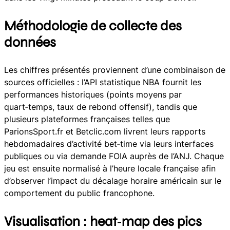
Méthodologie de collecte des
données
Les chiffres présentés proviennent d’une combinaison de
sources officielles : l’API statistique NBA fournit les
performances historiques (points moyens par
quart‑temps, taux de rebond offensif), tandis que
plusieurs plateformes françaises telles que
ParionsSport.fr et Betclic.com livrent leurs rapports
hebdomadaires d’activité bet‑time via leurs interfaces
publiques ou via demande FOIA auprès de l’ANJ. Chaque
jeu est ensuite normalisé à l’heure locale française afin
d’observer l’impact du décalage horaire américain sur le
comportement du public francophone.
Visualisation : heat‑map des pics