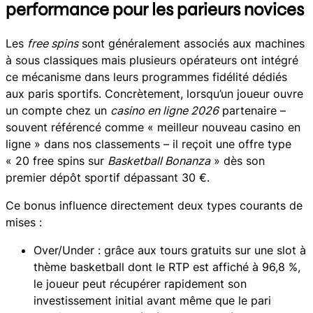
performance pour les parieurs novices
Les
free spins
sont généralement associés aux machines
à sous classiques mais plusieurs opérateurs ont intégré
ce mécanisme dans leurs programmes fidélité dédiés
aux paris sportifs. Concrètement, lorsqu’un joueur ouvre
un compte chez un
casino en ligne 2026
partenaire –
souvent référencé comme « meilleur nouveau casino en
ligne » dans nos classements – il reçoit une offre type
« 20 free spins sur
Basketball Bonanza
» dès son
premier dépôt sportif dépassant 30 €.
Ce bonus influence directement deux types courants de
mises :
Over/Under : grâce aux tours gratuits sur une slot à
thème basketball dont le RTP est affiché à 96,8 %,
le joueur peut récupérer rapidement son
investissement initial avant même que le pari