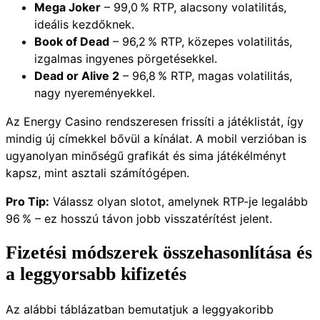
Mega Joker
– 99,0 % RTP, alacsony volatilitás,
ideális kezdőknek.
Book of Dead
– 96,2 % RTP, közepes volatilitás,
izgalmas ingyenes pörgetésekkel.
Dead or Alive 2
– 96,8 % RTP, magas volatilitás,
nagy nyereményekkel.
Az Energy Casino rendszeresen frissíti a játéklistát, így
mindig új címekkel bővül a kínálat. A mobil verzióban is
ugyanolyan minőségű grafikát és sima játékélményt
kapsz, mint asztali számítógépen.
Pro Tip:
Válassz olyan slotot, amelynek RTP-je legalább
96 % – ez hosszú távon jobb visszatérítést jelent.
Fizetési módszerek összehasonlítása és
a leggyorsabb kifizetés
Az alábbi táblázatban bemutatjuk a leggyakoribb