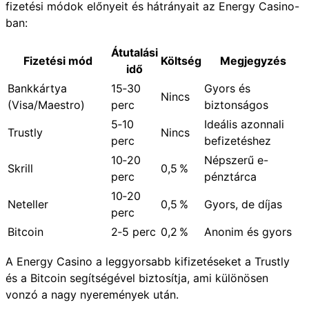
fizetési módok előnyeit és hátrányait az Energy Casino-
ban:
Átutalási
Fizetési mód
Költség
Megjegyzés
idő
Bankkártya
15‑30
Gyors és
Nincs
(Visa/Maestro)
perc
biztonságos
5‑10
Ideális azonnali
Trustly
Nincs
perc
befizetéshez
10‑20
Népszerű e-
Skrill
0,5 %
perc
pénztárca
10‑20
Neteller
0,5 %
Gyors, de díjas
perc
Bitcoin
2‑5 perc
0,2 %
Anonim és gyors
A Energy Casino a leggyorsabb kifizetéseket a Trustly
és a Bitcoin segítségével biztosítja, ami különösen
vonzó a nagy nyeremények után.