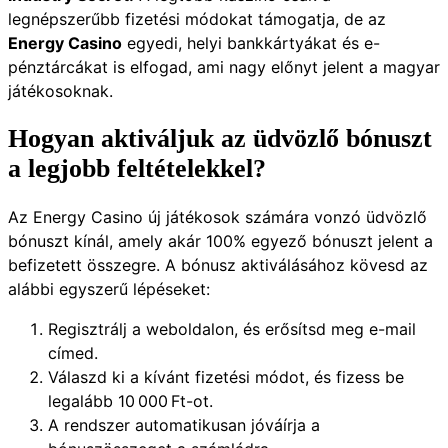
legnépszerűbb fizetési módokat támogatja, de az
Energy Casino
egyedi, helyi bankkártyákat és e-
pénztárcákat is elfogad, ami nagy előnyt jelent a magyar
játékosoknak.
Hogyan aktiváljuk az üdvözlő bónuszt
a legjobb feltételekkel?
Az Energy Casino új játékosok számára vonzó üdvözlő
bónuszt kínál, amely akár 100% egyező bónuszt jelent a
befizetett összegre. A bónusz aktiválásához kövesd az
alábbi egyszerű lépéseket:
Regisztrálj a weboldalon, és erősítsd meg e-mail
címed.
Válaszd ki a kívánt fizetési módot, és fizess be
legalább 10 000 Ft-ot.
A rendszer automatikusan jóváírja a