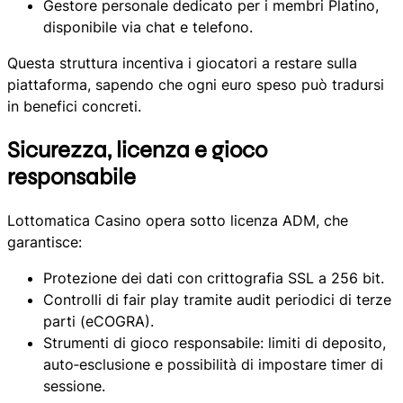
Gestore personale dedicato per i membri Platino,
disponibile via chat e telefono.
Questa struttura incentiva i giocatori a restare sulla
piattaforma, sapendo che ogni euro speso può tradursi
in benefici concreti.
Sicurezza, licenza e gioco
responsabile
Lottomatica Casino opera sotto licenza ADM, che
garantisce:
Protezione dei dati con crittografia SSL a 256 bit.
Controlli di fair play tramite audit periodici di terze
parti (eCOGRA).
Strumenti di gioco responsabile: limiti di deposito,
auto‑esclusione e possibilità di impostare timer di
sessione.