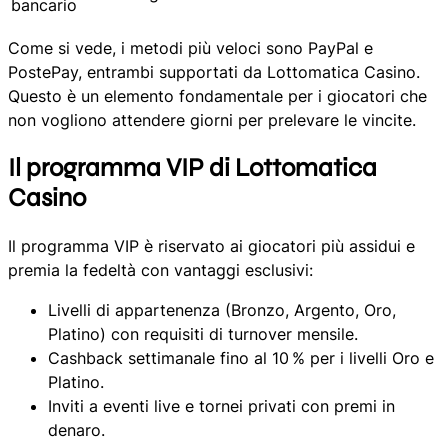
bancario
Come si vede, i metodi più veloci sono PayPal e
PostePay, entrambi supportati da Lottomatica Casino.
Questo è un elemento fondamentale per i giocatori che
non vogliono attendere giorni per prelevare le vincite.
Il programma VIP di Lottomatica
Casino
Il programma VIP è riservato ai giocatori più assidui e
premia la fedeltà con vantaggi esclusivi:
Livelli di appartenenza (Bronzo, Argento, Oro,
Platino) con requisiti di turnover mensile.
Cashback settimanale fino al 10 % per i livelli Oro e
Platino.
Inviti a eventi live e tornei privati con premi in
denaro.