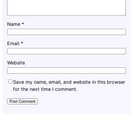
Name
*
Email
*
Website
Save my name, email, and website in this browser
for the next time I comment.