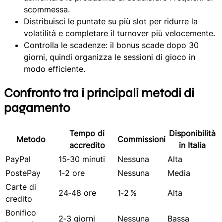
scommessa.
Distribuisci le puntate su più slot per ridurre la
volatilità e completare il turnover più velocemente.
Controlla le scadenze: il bonus scade dopo 30
giorni, quindi organizza le sessioni di gioco in
modo efficiente.
Confronto tra i principali metodi di
pagamento
Tempo di
Disponibilità
Metodo
Commissioni
accredito
in Italia
PayPal
15‑30 minuti
Nessuna
Alta
PostePay
1‑2 ore
Nessuna
Media
Carte di
24‑48 ore
1‑2 %
Alta
credito
Bonifico
2‑3 giorni
Nessuna
Bassa