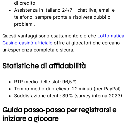
di credito.
Assistenza in italiano 24/7 – chat live, email e
telefono, sempre pronta a risolvere dubbi o
problemi.
Questi vantaggi sono esattamente ciò che
Lottomatica
Casino casinò ufficiale
offre ai giocatori che cercano
un’esperienza completa e sicura.
Statistiche di affidabilità
RTP medio delle slot: 96,5 %
Tempo medio di prelievo: 22 minuti (per PayPal)
Soddisfazione utenti: 89 % (survey interna 2023)
Guida passo‑passo per registrarsi e
iniziare a giocare