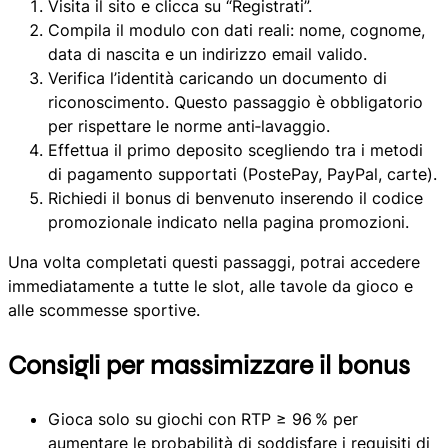
Visita il sito e clicca su “Registrati”.
Compila il modulo con dati reali: nome, cognome,
data di nascita e un indirizzo email valido.
Verifica l’identità caricando un documento di
riconoscimento. Questo passaggio è obbligatorio
per rispettare le norme anti‑lavaggio.
Effettua il primo deposito scegliendo tra i metodi
di pagamento supportati (PostePay, PayPal, carte).
Richiedi il bonus di benvenuto inserendo il codice
promozionale indicato nella pagina promozioni.
Una volta completati questi passaggi, potrai accedere
immediatamente a tutte le slot, alle tavole da gioco e
alle scommesse sportive.
Consigli per massimizzare il bonus
Gioca solo su giochi con RTP ≥ 96 % per
aumentare le probabilità di soddisfare i requisiti di