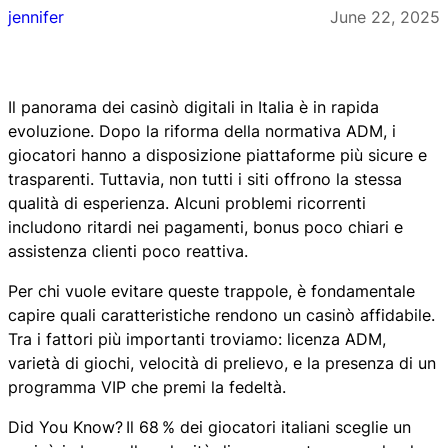
jennifer
June 22, 2025
Il panorama dei casinò digitali in Italia è in rapida
evoluzione. Dopo la riforma della normativa ADM, i
giocatori hanno a disposizione piattaforme più sicure e
trasparenti. Tuttavia, non tutti i siti offrono la stessa
qualità di esperienza. Alcuni problemi ricorrenti
includono ritardi nei pagamenti, bonus poco chiari e
assistenza clienti poco reattiva.
Per chi vuole evitare queste trappole, è fondamentale
capire quali caratteristiche rendono un casinò affidabile.
Tra i fattori più importanti troviamo: licenza ADM,
varietà di giochi, velocità di prelievo, e la presenza di un
programma VIP che premi la fedeltà.
Did You Know? Il 68 % dei giocatori italiani sceglie un