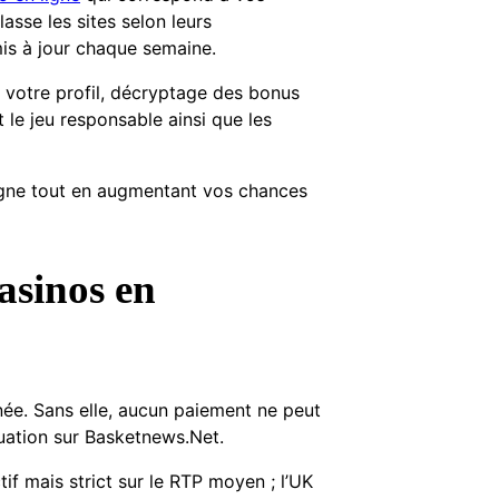
asse les sites selon leurs
mis à jour chaque semaine.
n votre profil, décryptage des bonus
le jeu responsable ainsi que les
ligne tout en augmentant vos chances
casinos en
née. Sans elle, aucun paiement ne peut
aluation sur Basketnews.Net.
if mais strict sur le RTP moyen ; l’UK