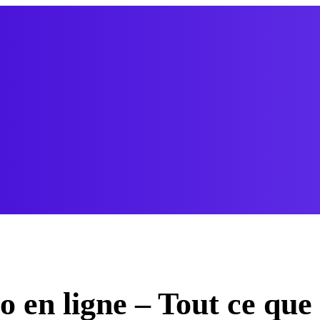
 en ligne – Tout ce que