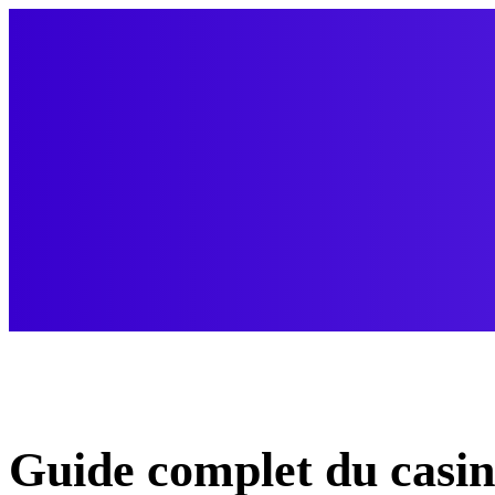
Skip
to
content
Guide complet du casino