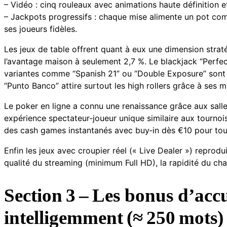
– Vidéo : cinq rouleaux avec animations haute définition 
– Jackpots progressifs : chaque mise alimente un pot com
ses joueurs fidèles.
Les jeux de table offrent quant à eux une dimension strat
l’avantage maison à seulement 2,7 %. Le blackjack “Perfec
variantes comme “Spanish 21” ou “Double Exposure” sont r
“Punto Banco” attire surtout les high rollers grâce à ses
Le poker en ligne a connu une renaissance grâce aux salle
expérience spectateur‑joueur unique similaire aux tournoi
des cash games instantanés avec buy‑in dès €10 pour touch
Enfin les jeux avec croupier réel (« Live Dealer ») reprodui
qualité du streaming (minimum Full HD), la rapidité du chat
Section 3 – Les bonus d’acc
intelligemment (≈ 250 mots)