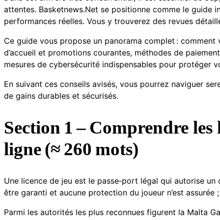
attentes. Basketnews.Net se positionne comme le guide ind
performances réelles. Vous y trouverez des revues détaill
Ce guide vous propose un panorama complet : comment vérif
d’accueil et promotions courantes, méthodes de paiement s
mesures de cybersécurité indispensables pour protéger v
En suivant ces conseils avisés, vous pourrez naviguer ser
de gains durables et sécurisés.
Section 1 – Comprendre les l
ligne (≈ 260 mots)
Une licence de jeu est le passe‑port légal qui autorise u
être garanti et aucune protection du joueur n’est assurée ;
Parmi les autorités les plus reconnues figurent la Malta G