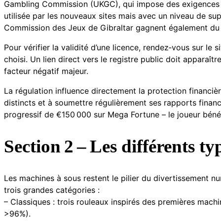
Gambling Commission (UKGC), qui impose des exigences él
utilisée par les nouveaux sites mais avec un niveau de su
Commission des Jeux de Gibraltar gagnent également du te
Pour vérifier la validité d’une licence, rendez‑vous sur le 
choisi. Un lien direct vers le registre public doit appar
facteur négatif majeur.
La régulation influence directement la protection financiè
distincts et à soumettre régulièrement ses rapports financ
progressif de €150 000 sur Mega Fortune – le joueur bénéfi
Section 2 – Les différents t
Les machines à sous restent le pilier du divertissement 
trois grandes catégories :
– Classiques : trois rouleaux inspirés des premières mach
>96%).