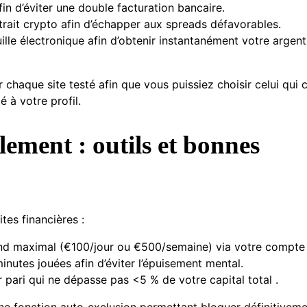
in d’éviter une double facturation bancaire.
trait crypto afin d’échapper aux spreads défavorables.
ille électronique afin d’obtenir instantanément votre argent
haque site testé afin que vous puissiez choisir celui qui 
 à votre profil.
lement : outils et bonnes
tes financières :
nd maximal (€100/jour ou €500/semaine) via votre compte u
inutes jouées afin d’éviter l’épuisement mental.
ari qui ne dépasse pas <5 % de votre capital total .