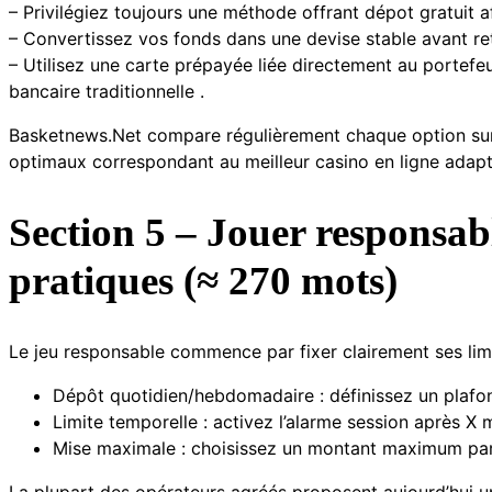
– Privilégiez toujours une méthode offrant dépot gratuit af
– Convertissez vos fonds dans une devise stable avant re
– Utilisez une carte prépayée liée directement au portefeu
bancaire traditionnelle .
Basketnews.Net compare régulièrement chaque option sur c
optimaux correspondant au meilleur casino en ligne adapté
Section 5 – Jouer responsab
pratiques (≈ 270 mots)
Le jeu responsable commence par fixer clairement ses limi
Dépôt quotidien/hebdomadaire : définissez un plafo
Limite temporelle : activez l’alarme session après X m
Mise maximale : choisissez un montant maximum par p