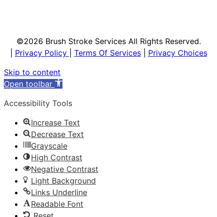
©2026 Brush Stroke Services All Rights Reserved.
|
Privacy Policy
|
Terms Of Services
|
Privacy Choices
Skip to content
Open toolbar
Accessibility Tools
Increase Text
Decrease Text
Grayscale
High Contrast
Negative Contrast
Light Background
Links Underline
Readable Font
Reset