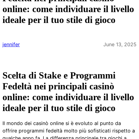
online: come individuare il livello
ideale per il tuo stile di gioco
jennifer
June 13, 2025
Scelta di Stake e Programmi
Fedeltà nei principali casinò
online: come individuare il livello
ideale per il tuo stile di gioco
Il mondo dei casinò online si è evoluto al punto da
offrire programmi fedeltà molto più sofisticati rispetto a
qualche anno fa. La differenza principale tra giochi a