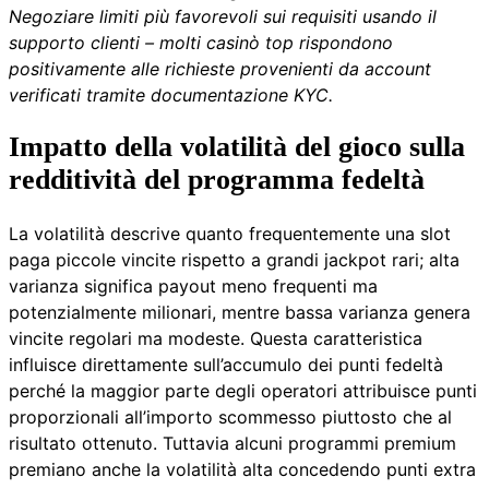
Negoziare limiti più favorevoli sui requisiti usando il
supporto clienti – molti casinò top rispondono
positivamente alle richieste provenienti da account
verificati tramite documentazione KYC.
Impatto della volatilità del gioco sulla
redditività del programma fedeltà
La volatilità descrive quanto frequentemente una slot
paga piccole vincite rispetto a grandi jackpot rari; alta
varianza significa payout meno frequenti ma
potenzialmente milionari, mentre bassa varianza genera
vincite regolari ma modeste. Questa caratteristica
influisce direttamente sull’accumulo dei punti fedeltà
perché la maggior parte degli operatori attribuisce punti
proporzionali all’importo scommesso piuttosto che al
risultato ottenuto. Tuttavia alcuni programmi premium
premiano anche la volatilità alta concedendo punti extra