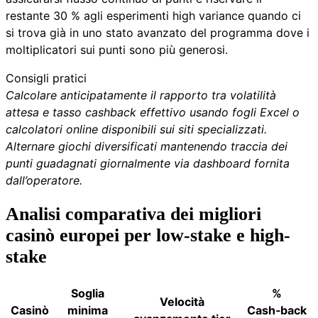
restante 30 % agli esperimenti high variance quando ci
si trova già in uno stato avanzato del programma dove i
moltiplicatori sui punti sono più generosi.​
Consigli pratici
Calcolare anticipatamente il rapporto tra volatili­tà
attesa e tasso cashback effettivo usando fogli Excel o
calcolatori online disponibili sui siti specializzati.
Alternare giochi diversificati mantenendo traccia dei
punti guadagnati giornalmente via dashboard fornita
dall’operatore.
Analisi comparativa dei migliori
casinò europei per low‐stake e high‐
stake
Soglia
%
Velocità
Casinò
minima
Cash‑back