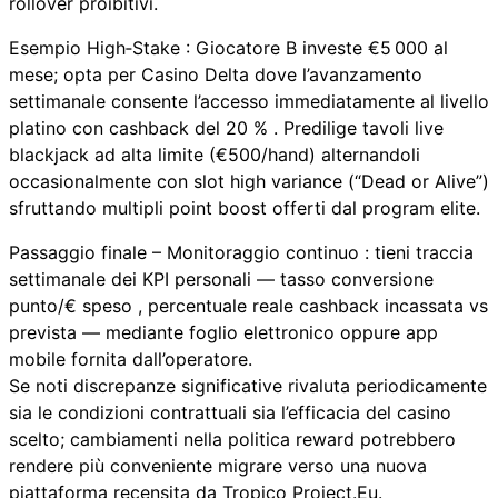
rollover proibitivi.
Esempio High‐Stake : Giocatore B investe €5 000 al
mese; opta per Casino Delta dove l’avanzamento
settimanale consente l’accesso immediatamente al livello
platino con cashback del 20 % . Predilige tavoli live
blackjack ad alta limite (€500/hand) alternandoli
occasionalmente con slot high variance (“Dead or Alive”)
sfruttando multipli point boost offerti dal program elite.
Passaggio finale – Monitoraggio continuo : tieni traccia
settimanale dei KPI personali — tasso conversione
punto/€ speso , percentuale reale cashback incassata vs
prevista — mediante foglio elettronico oppure app
mobile fornita dall’operatore.
Se noti discrepanze significative rivaluta periodicamente
sia le condizioni contrattuali sia l’efficacia del casino
scelto; cambiamenti nella politica reward potrebbero
rendere più conveniente migrare verso una nuova
piattaforma recensita da Tropico Project.Eu.