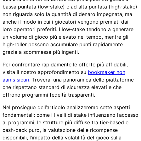
bassa puntata (low‑stake) e ad alta puntata (high‑stake)
non riguarda solo la quantità di denaro impegnata, ma
anche il modo in cui i giocatori vengono premiati dai
loro operatori preferiti. I low‑stake tendono a generare
un volume di gioco più elevato nel tempo, mentre gli
high‑roller possono accumulare punti rapidamente
grazie a scommesse più ingenti.
Per confrontare rapidamente le offerte più affidabili,
visita il nostro approfondimento su
bookmaker non
aams sicuri
. Troverai una panoramica delle piattaforme
che rispettano standard di sicurezza elevati e che
offrono programmi fedeltà trasparenti.
Nel prosieguo dell’articolo analizzeremo sette aspetti
fondamentali: come i livelli di stake influenzano l’accesso
ai programmi, le strutture più diffuse tra tier‑based e
cash‑back puro, la valutazione delle ricompense
disponibili, l’impatto della volatilità del gioco sulla