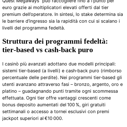
Quest Megaways” può raccogliere fino a 1 punto per
euro grazie ai moltiplicatori elevati offerti dal tier
premium dell’operatore. In sintesi, lo stake determina sia
le barriere d’ingresso sia la rapidità con cui si scalano i
livelli del programma fedeltà.
Struttura dei programmi fedeltà:
tier‑based vs cash‑back puro
I casinò più avanzati adottano due modelli principali:
sistemi tier‑based (a livelli) e cash‑back puro (rimborso
percentuale delle perdite). Nei programmi tier‑based gli
utenti avanzano attraverso fasi – bronzo, argento, oro e
platino – guadagnando punti tramite ogni scommessa
effettuata. Ogni tier offre vantaggi crescenti come
bonus deposito aumentati del 100 %, giri gratuiti
settimanali o accesso a tornei esclusivi con premi
jackpot superiori al €10 000.