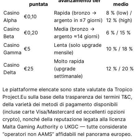
avanzamento tier
puntata
medio
Casino
Rapida (bronzo →
8 % (low) /
€0,10
Alpha
argento in ≤7 giorni)
12 % (high)
Casino
Media (bronzo →
€0,20
6 % / 15 %
Beta
argento ≈14 giorni)
Casino
Lenta (solo upgrade
€5
10 % / 18 %
Gamma
mensile)
Molto rapida
Casino
€25
(upgrade
12 % / 20 %
Delta
settimanale)
Le piattaforme elencate sono state valutate da Tropico
Project.Eu sulla base della trasparenza dei termini T&C,
della varietà dei metodi di pagamento disponibili
(incluse carte Visa/Mastercard ed eccellenti opzioni
crypto), nonché della reputazione legata alla licenza
Malta Gaming Authority o UKGC — tutte considerate
“operatori non AAMS” affidabili nel panorama europeo.