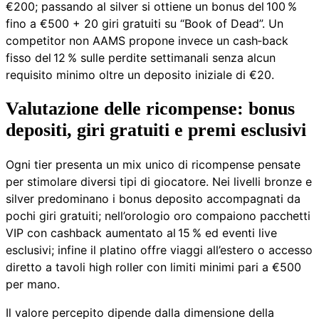
€200; passando al silver si ottiene un bonus del 100 %
fino a €500 + 20 giri gratuiti su “Book of Dead”. Un
competitor non AAMS propone invece un cash‑back
fisso del 12 % sulle perdite settimanali senza alcun
requisito minimo oltre un deposito iniziale di €20.
Valutazione delle ricompense: bonus
depositi, giri gratuiti e premi esclusivi
Ogni tier presenta un mix unico di ricompense pensate
per stimolare diversi tipi di giocatore. Nei livelli bronze e
silver predominano i bonus deposito accompagnati da
pochi giri gratuiti; nell’orologio oro compaiono pacchetti
VIP con cashback aumentato al 15 % ed eventi live
esclusivi; infine il platino offre viaggi all’estero o accesso
diretto a tavoli high roller con limiti minimi pari a €500
per mano.
Il valore percepito dipende dalla dimensione della