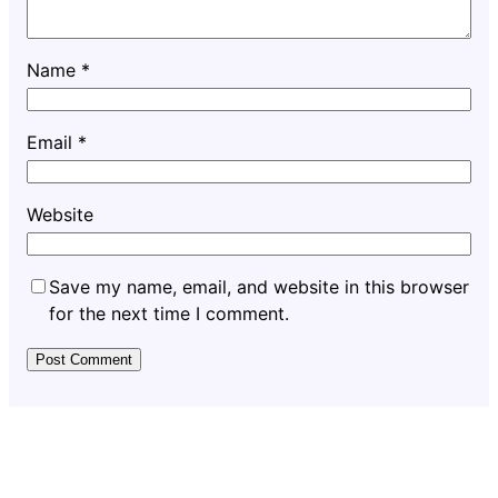
Name
*
Email
*
Website
Save my name, email, and website in this browser
for the next time I comment.