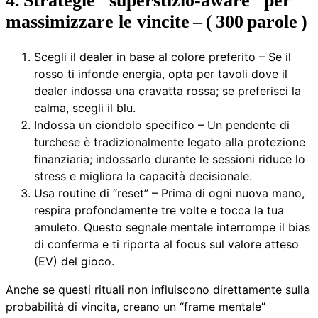
4. Strategie “superstizio‑aware” per
massimizzare le vincite – ( 300 parole )
Scegli il dealer in base al colore preferito – Se il
rosso ti infonde energia, opta per tavoli dove il
dealer indossa una cravatta rossa; se preferisci la
calma, scegli il blu.
Indossa un ciondolo specifico – Un pendente di
turchese è tradizionalmente legato alla protezione
finanziaria; indossarlo durante le sessioni riduce lo
stress e migliora la capacità decisionale.
Usa routine di “reset” – Prima di ogni nuova mano,
respira profondamente tre volte e tocca la tua
amuleto. Questo segnale mentale interrompe il bias
di conferma e ti riporta al focus sul valore atteso
(EV) del gioco.
Anche se questi rituali non influiscono direttamente sulla
probabilità di vincita, creano un “frame mentale”