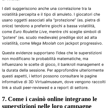
I dati suggeriscono anche una correlazione tra la
volatilità percepita e il tipo di amuleto. I giocatori che
usano oggetti associati alla “protezione” (es. pietra di
onice) tendono a preferire giochi a bassa volatilità,
come
Euro Roulette Live
, mentre chi sceglie simboli di
“potere” (es. scudo medievale) predilige slot ad alta
volatilità, come
Mega Moolah
con jackpot progressivo.
Queste evidenze supportano l’idea che le superstizioni
non modificano le probabilità matematiche, ma
influenzano le scelte di gioco, il bankroll management e
la durata della sessione. Per approfondire ulteriormente
questi aspetti, i lettori possono consultare le pagine
informative di 3D Virtualmuseum, dove vengono raccolti
link a studi peer‑reviewed e a report di settore.
7. Come i casinò online integrano le
superstizioni nelle loro campagne