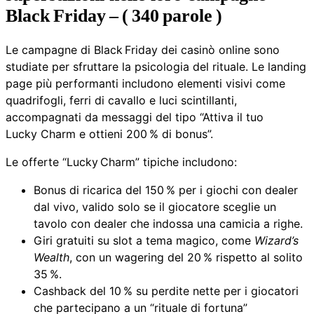
Black Friday – ( 340 parole )
Le campagne di Black Friday dei casinò online sono
studiate per sfruttare la psicologia del rituale. Le landing
page più performanti includono elementi visivi come
quadrifogli, ferri di cavallo e luci scintillanti,
accompagnati da messaggi del tipo “Attiva il tuo
Lucky Charm e ottieni 200 % di bonus”.
Le offerte “Lucky Charm” tipiche includono:
Bonus di ricarica del 150 % per i giochi con dealer
dal vivo, valido solo se il giocatore sceglie un
tavolo con dealer che indossa una camicia a righe.
Giri gratuiti su slot a tema magico, come
Wizard’s
Wealth
, con un wagering del 20 % rispetto al solito
35 %.
Cashback del 10 % su perdite nette per i giocatori
che partecipano a un “rituale di fortuna”