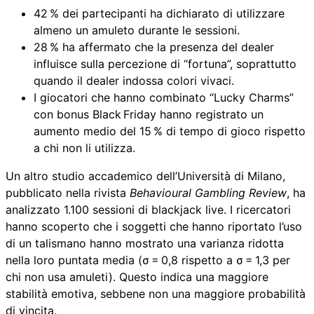
42 % dei partecipanti ha dichiarato di utilizzare
almeno un amuleto durante le sessioni.
28 % ha affermato che la presenza del dealer
influisce sulla percezione di “fortuna”, soprattutto
quando il dealer indossa colori vivaci.
I giocatori che hanno combinato “Lucky Charms”
con bonus Black Friday hanno registrato un
aumento medio del 15 % di tempo di gioco rispetto
a chi non li utilizza.
Un altro studio accademico dell’Università di Milano,
pubblicato nella rivista
Behavioural Gambling Review
, ha
analizzato 1.100 sessioni di blackjack live. I ricercatori
hanno scoperto che i soggetti che hanno riportato l’uso
di un talismano hanno mostrato una varianza ridotta
nella loro puntata media (σ = 0,8 rispetto a σ = 1,3 per
chi non usa amuleti). Questo indica una maggiore
stabilità emotiva, sebbene non una maggiore probabilità
di vincita.