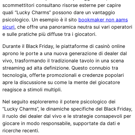
scommettitori consultano risorse esterne per capire
quali “Lucky Charms” possono dare un vantaggio
psicologico. Un esempio è il sito
bookmaker non aams
sicuri
, che offre una panoramica neutra sui vari operatori
e sulle pratiche più diffuse tra i giocatori.
Durante il Black Friday, le piattaforme di casinò online
aprono le porte a una nuova generazione di dealer dal
vivo, trasformando il tradizionale tavolo in una scena
streaming ad alta definizione. Questo connubio tra
tecnologia, offerte promozionali e credenze popolari
apre la discussione su come la mente del giocatore
reagisce a stimoli multipli.
Nel seguito esploreremo il potere psicologico dei
“Lucky Charms”, le dinamiche specifiche del Black Friday,
il ruolo dei dealer dal vivo e le strategie consapevoli per
giocare in modo responsabile, supportate da dati e
ricerche recenti.