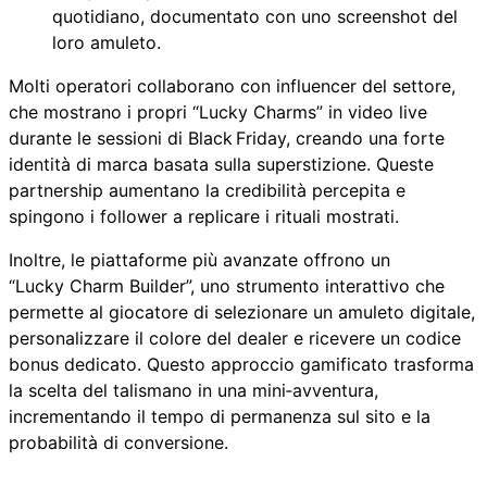
quotidiano, documentato con uno screenshot del
loro amuleto.
Molti operatori collaborano con influencer del settore,
che mostrano i propri “Lucky Charms” in video live
durante le sessioni di Black Friday, creando una forte
identità di marca basata sulla superstizione. Queste
partnership aumentano la credibilità percepita e
spingono i follower a replicare i rituali mostrati.
Inoltre, le piattaforme più avanzate offrono un
“Lucky Charm Builder”, uno strumento interattivo che
permette al giocatore di selezionare un amuleto digitale,
personalizzare il colore del dealer e ricevere un codice
bonus dedicato. Questo approccio gamificato trasforma
la scelta del talismano in una mini‑avventura,
incrementando il tempo di permanenza sul sito e la
probabilità di conversione.