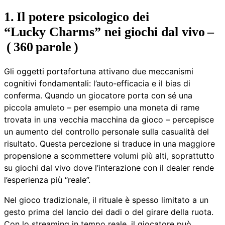
1. Il potere psicologico dei
“Lucky Charms” nei giochi dal vivo –
( 360 parole )
Gli oggetti portafortuna attivano due meccanismi
cognitivi fondamentali: l’auto‑efficacia e il bias di
conferma. Quando un giocatore porta con sé una
piccola amuleto – per esempio una moneta di rame
trovata in una vecchia macchina da gioco – percepisce
un aumento del controllo personale sulla casualità del
risultato. Questa percezione si traduce in una maggiore
propensione a scommettere volumi più alti, soprattutto
su giochi dal vivo dove l’interazione con il dealer rende
l’esperienza più “reale”.
Nel gioco tradizionale, il rituale è spesso limitato a un
gesto prima del lancio dei dadi o del girare della ruota.
Con lo streaming in tempo reale, il giocatore può