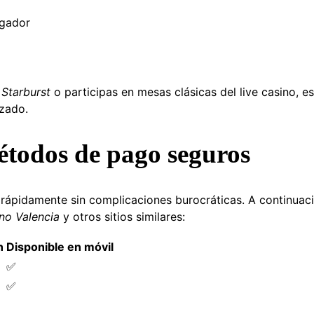
ugador
o
Starburst
o participas en mesas clásicas del live casino, e
izado.
étodos de pago seguros
s rápidamente sin complicaciones burocráticas. A continua
no Valencia
y otros sitios similares:
n
Disponible en móvil
✅
✅