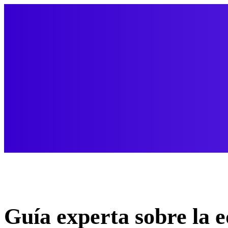
Skip
to
content
Guía experta sobre la e