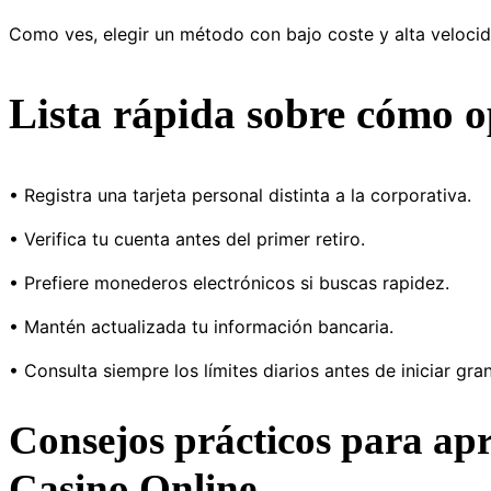
Como ves, elegir un método con bajo coste y alta velocid
Lista rápida sobre cómo o
• Registra una tarjeta personal distinta a la corporativa.
• Verifica tu cuenta antes del primer retiro.
• Prefiere monederos electrónicos si buscas rapidez.
• Mantén actualizada tu información bancaria.
• Consulta siempre los límites diarios antes de iniciar gr
Consejos prácticos para ap
Casino Online