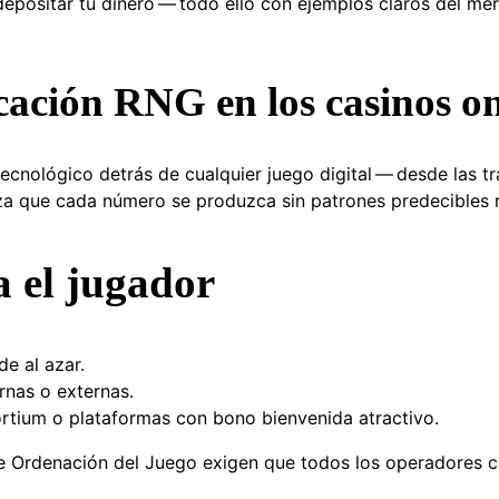
epositar tu dinero — todo ello con ejemplos claros del m
icación RNG en los casinos on
ecnológico detrás de cualquier juego digital — desde las 
tiza que cada número se produzca sin patrones predecibles n
a el jugador
e al azar.
rnas o externas.
rtium o plataformas con bono bienvenida atractivo.
 Ordenación del Juego exigen que todos los operadores co