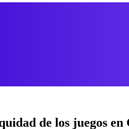
quidad de los juegos en