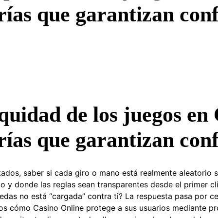
orías que garantizan con
quidad de los juegos en
orías que garantizan con
ados, saber si cada giro o mano está realmente aleatorio 
 y donde las reglas sean transparentes desde el primer cl
s no está “cargada” contra ti? La respuesta pasa por cer
emos cómo Casino Online protege a sus usuarios mediante pr