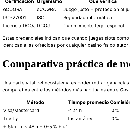
Certificación
Organismo
Qué verifica
eCOGRA
eCOGRA
Juego justo + protección al j
ISO‑27001
ISO
Seguridad informática
Licencia DGOJ
DGOJ
Cumplimiento legal español
Estas credenciales indican que cuando juegas slots com
idénticas a las ofrecidas por cualquier casino físico autor
Comparativa práctica de m
Una parte vital del ecosistema es poder retirar ganancia
comparativa entre los métodos más habituales entre
Casi
Método
Tiempo promedio
Comisió
Visa/Mastercard
< 24 h
0 %
Trustly
Instantáneo
0 %
+ Skrill + < 48 h + 0–5 % + ✅