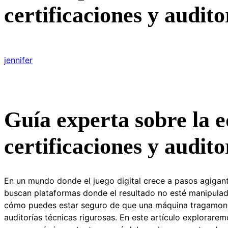
certificaciones y audit
jennifer
Guía experta sobre la e
certificaciones y audit
En un mundo donde el juego digital crece a pasos agigant
buscan plataformas donde el resultado no esté manipulado
cómo puedes estar seguro de que una máquina tragamoneda
auditorías técnicas rigurosas. En este artículo explorar