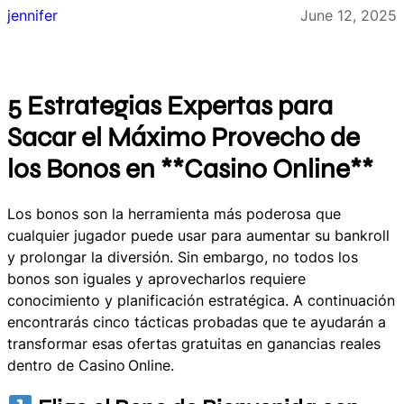
jennifer
June 12, 2025
5 Estrategias Expertas para
Sacar el Máximo Provecho de
los Bonos en **Casino Online**
Los bonos son la herramienta más poderosa que
cualquier jugador puede usar para aumentar su bankroll
y prolongar la diversión. Sin embargo, no todos los
bonos son iguales y aprovecharlos requiere
conocimiento y planificación estratégica. A continuación
encontrarás cinco tácticas probadas que te ayudarán a
transformar esas ofertas gratuitas en ganancias reales
dentro de Casino Online.