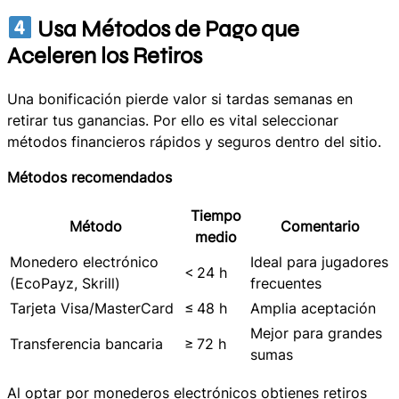
Usa Métodos de Pago que
Aceleren los Retiros
Una bonificación pierde valor si tardas semanas en
retirar tus ganancias. Por ello es vital seleccionar
métodos financieros rápidos y seguros dentro del sitio.
Métodos recomendados
Tiempo
Método
Comentario
medio
Monedero electrónico
Ideal para jugadores
< 24 h
(EcoPayz, Skrill)
frecuentes
Tarjeta Visa/MasterCard
≤ 48 h
Amplia aceptación
Mejor para grandes
Transferencia bancaria
≥ 72 h
sumas
Al optar por monederos electrónicos obtienes retiros