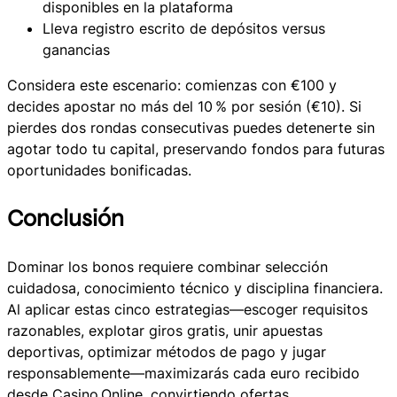
disponibles en la plataforma
Lleva registro escrito de depósitos versus
ganancias
Considera este escenario: comienzas con €100 y
decides apostar no más del 10 % por sesión (€10). Si
pierdes dos rondas consecutivas puedes detenerte sin
agotar todo tu capital, preservando fondos para futuras
oportunidades bonificadas.
Conclusión
Dominar los bonos requiere combinar selección
cuidadosa, conocimiento técnico y disciplina financiera.
Al aplicar estas cinco estrategias—escoger requisitos
razonables, explotar giros gratis, unir apuestas
deportivas, optimizar métodos de pago y jugar
responsablemente—maximizarás cada euro recibido
desde Casino Online, convirtiendo ofertas