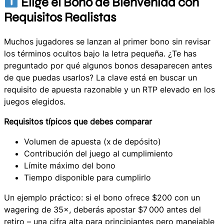
Elige el Bono de Bienvenida con
Requisitos Realistas
Muchos jugadores se lanzan al primer bono sin revisar
los términos ocultos bajo la letra pequeña. ¿Te has
preguntado por qué algunos bonos desaparecen antes
de que puedas usarlos? La clave está en buscar un
requisito de apuesta razonable y un RTP elevado en los
juegos elegidos.
Requisitos típicos que debes comparar
Volumen de apuesta (x de depósito)
Contribución del juego al cumplimiento
Límite máximo del bono
Tiempo disponible para cumplirlo
Un ejemplo práctico: si el bono ofrece $200 con un
wagering de 35×, deberás apostar $7 000 antes del
retiro – una cifra alta para principiantes pero manejable