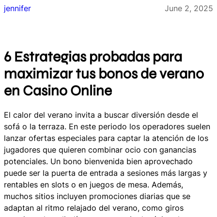
jennifer
June 2, 2025
6 Estrategias probadas para
maximizar tus bonos de verano
en Casino Online
El calor del verano invita a buscar diversión desde el
sofá o la terraza. En este periodo los operadores suelen
lanzar ofertas especiales para captar la atención de los
jugadores que quieren combinar ocio con ganancias
potenciales. Un bono bienvenida bien aprovechado
puede ser la puerta de entrada a sesiones más largas y
rentables en slots o en juegos de mesa. Además,
muchos sitios incluyen promociones diarias que se
adaptan al ritmo relajado del verano, como giros