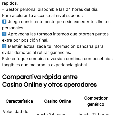
rápidos.
– Gestor personal disponible las 24 horas del día.
Para acelerar tu ascenso al nivel superior:
Juega consistentemente pero sin exceder tus límites
personales.
Aprovecha las torneos internos que otorgan puntos
extra por posición final.
Mantén actualizada tu información bancaria para
evitar demoras al retirar ganancias.
Este enfoque combina diversión continua con beneficios
tangibles que mejoran la experiencia global.
Comparativa rápida entre
Casino Online y otros operadores
Competidor
Característica
Casino Online
genérico
Velocidad de
Hasta 24 horas
Hasta 72 horas