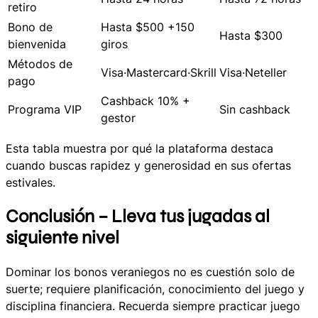
retiro
Bono de
Hasta $500 +150
Hasta $300
bienvenida
giros
Métodos de
Visa·Mastercard·Skrill
Visa·Neteller
pago
Cashback 10% +
Programa VIP
Sin cashback
gestor
Esta tabla muestra por qué la plataforma destaca
cuando buscas rapidez y generosidad en sus ofertas
estivales.
Conclusión – Lleva tus jugadas al
siguiente nivel
Dominar los bonos veraniegos no es cuestión solo de
suerte; requiere planificación, conocimiento del juego y
disciplina financiera. Recuerda siempre practicar juego