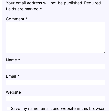
Your email address will not be published.
Required
fields are marked
*
Comment
*
Name
*
Email
*
Website
Save my name, email, and website in this browser