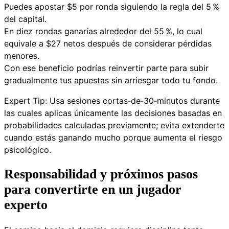
Puedes apostar $5 por ronda siguiendo la regla del 5 %
del capital.
En diez rondas ganarías alrededor del 55 %, lo cual
equivale a $27 netos después de considerar pérdidas
menores.
Con ese beneficio podrías reinvertir parte para subir
gradualmente tus apuestas sin arriesgar todo tu fondo.
Expert Tip: Usa sesiones cortas‑de‑30‑minutos durante
las cuales aplicas únicamente las decisiones basadas en
probabilidades calculadas previamente; evita extenderte
cuando estás ganando mucho porque aumenta el riesgo
psicológico.
Responsabilidad y próximos pasos
para convertirte en un jugador
experto