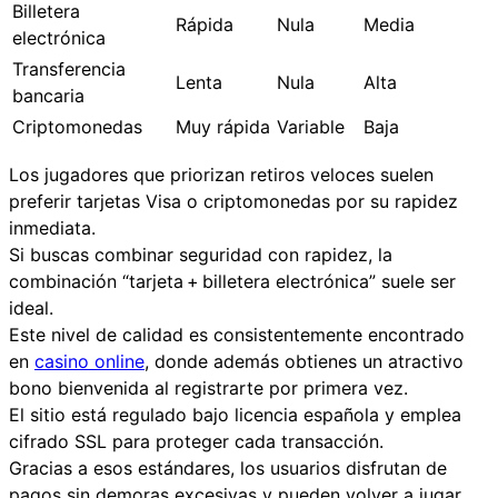
Billetera
Rápida
Nula
Media
electrónica
Transferencia
Lenta
Nula
Alta
bancaria
Criptomonedas
Muy rápida
Variable
Baja
Los jugadores que priorizan retiros veloces suelen
preferir tarjetas Visa o criptomonedas por su rapidez
inmediata.
Si buscas combinar seguridad con rapidez, la
combinación “tarjeta + billetera electrónica” suele ser
ideal.
Este nivel de calidad es consistentemente encontrado
en
casino online
, donde además obtienes un atractivo
bono bienvenida al registrarte por primera vez.
El sitio está regulado bajo licencia española y emplea
cifrado SSL para proteger cada transacción.
Gracias a esos estándares, los usuarios disfrutan de
pagos sin demoras excesivas y pueden volver a jugar