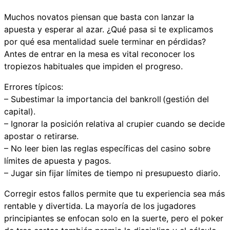
Muchos novatos piensan que basta con lanzar la
apuesta y esperar al azar. ¿Qué pasa si te explicamos
por qué esa mentalidad suele terminar en pérdidas?
Antes de entrar en la mesa es vital reconocer los
tropiezos habituales que impiden el progreso.
Errores típicos:
– Subestimar la importancia del bankroll (gestión del
capital).
– Ignorar la posición relativa al crupier cuando se decide
apostar o retirarse.
– No leer bien las reglas específicas del casino sobre
límites de apuesta y pagos.
– Jugar sin fijar límites de tiempo ni presupuesto diario.
Corregir estos fallos permite que tu experiencia sea más
rentable y divertida. La mayoría de los jugadores
principiantes se enfocan solo en la suerte, pero el poker