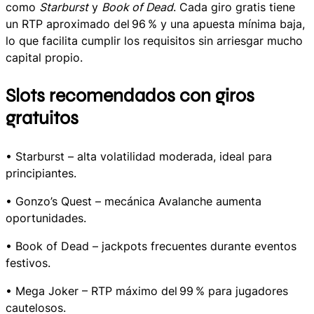
como
Starburst
y
Book of Dead
. Cada giro gratis tiene
un RTP aproximado del 96 % y una apuesta mínima baja,
lo que facilita cumplir los requisitos sin arriesgar mucho
capital propio.
Slots recomendados con giros
gratuitos
• Starburst – alta volatilidad moderada, ideal para
principiantes.
• Gonzo’s Quest – mecánica Avalanche aumenta
oportunidades.
• Book of Dead – jackpots frecuentes durante eventos
festivos.
• Mega Joker – RTP máximo del 99 % para jugadores
cautelosos.