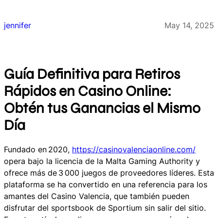
jennifer
May 14, 2025
Guía Definitiva para Retiros
Rápidos en Casino Online:
Obtén tus Ganancias el Mismo
Día
Fundado en 2020,
https://casinovalenciaonline.com/
opera bajo la licencia de la Malta Gaming Authority y
ofrece más de 3 000 juegos de proveedores líderes. Esta
plataforma se ha convertido en una referencia para los
amantes del Casino Valencia, que también pueden
disfrutar del sportsbook de Sportium sin salir del sitio.