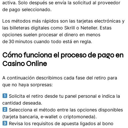
activa. Solo después se envía la solicitud al proveedor
de pago seleccionado.
Los métodos más rápidos son las tarjetas electrónicas y
las billeteras digitales como Skrill o Neteller. Estas
opciones suelen procesar el dinero en menos
de 30 minutos cuando todo está en regla.
Cómo funciona el proceso de pago en
Casino Online
A continuación describimos cada fase del retiro para
que no haya sorpresas:
Solicita el retiro desde tu panel personal e indica la
cantidad deseada.
Selecciona el método entre las opciones disponibles
(tarjeta bancaria, e‑wallet o criptomoneda).
Revisa los requisitos de apuesta ligados al bono