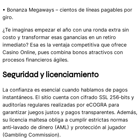
• Bonanza Megaways – cientos de líneas pagables por
giro.
¿Te imaginas empezar el año con una ronda extra sin
costo y transformar esas ganancias en un retiro
inmediato? Esa es la ventaja competitiva que ofrece
Casino Online, pues combina bonos atractivos con
procesos financieros ágiles.
Seguridad y licenciamiento
La confianza es esencial cuando hablamos de pagos
instantáneos. El sitio cuenta con cifrado SSL 256‑bits y
auditorías regulares realizadas por eCOGRA para
garantizar juegos justos y pagos transparentes. Además,
su licencia maltesa obliga a cumplir estrictas normas
anti‑lavado de dinero (AML) y protección al jugador
(Gambling Commission).