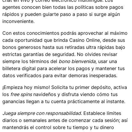
chat en vivo y correo electrónico multilingüe. Los
agentes conocen bien todas las políticas sobre pagos
rápidos y pueden guiarte paso a paso si surge algún
inconveniente.
Con estos conocimientos podrás aprovechar al máximo
cada oportunidad que brinda Casino Online, desde sus
bonos generosos hasta sus retiradas ultra rápidas bajo
estrictas garantías de seguridad. No olvides revisar
siempre los términos del
bono bienvenida
, usar una
billetera digital para acelerar los pagos y mantener tus
datos verificados para evitar demoras inesperadas.
¡Empieza hoy mismo! Solicita tu primer depósito, activa
los
free spins
navideños y disfruta viendo cómo tus
ganancias llegan a tu cuenta prácticamente al instante.
Juega siempre con responsabilidad.
Establece límites
diarios o semanales antes de comenzar cada sesión; así
mantendrás el control sobre tu tiempo y tu dinero