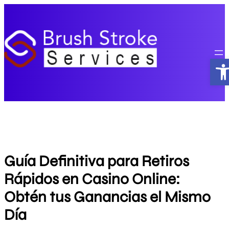
Skip
to
content
Ope
Guía Definitiva para Retiros
Rápidos en Casino Online:
Obtén tus Ganancias el Mismo
Día