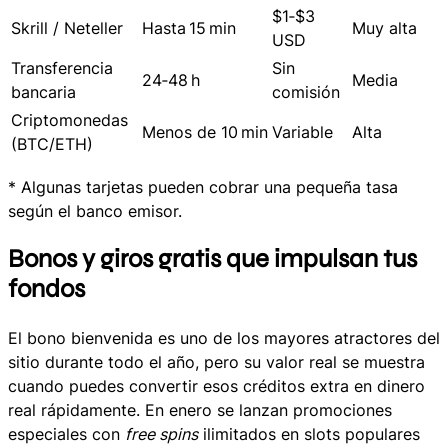
$1‑$3
Skrill / Neteller
Hasta 15 min
Muy alta
USD
Transferencia
Sin
24‑48 h
Media
bancaria
comisión
Criptomonedas
Menos de 10 min
Variable
Alta
(BTC/ETH)
* Algunas tarjetas pueden cobrar una pequeña tasa
según el banco emisor.
Bonos y giros gratis que impulsan tus
fondos
El bono bienvenida es uno de los mayores atractores del
sitio durante todo el año, pero su valor real se muestra
cuando puedes convertir esos créditos extra en dinero
real rápidamente. En enero se lanzan promociones
especiales con
free spins
ilimitados en slots populares