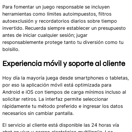
Para fomentar un juego responsable se incluyen
herramientas como límites autoimpuestos, filtros
autoexclusión y recordatorios diarios sobre tiempo
invertido. Recuerda siempre establecer un presupuesto
antes de iniciar cualquier sesión; jugar
responsablemente protege tanto tu diversión como tu
bolsillo.
Experiencia móvil y soporte al cliente
Hoy día la mayoría juega desde smartphones o tabletas,
por eso la aplicación móvil está optimizada para
Android e iOS con tiempos de carga mínimos incluso al
solicitar retiros. La interfaz permite seleccionar
rápidamente tu método preferido e ingresar los datos
necesarios sin cambiar pantalla.
El servicio al cliente está disponible las 24 horas vía