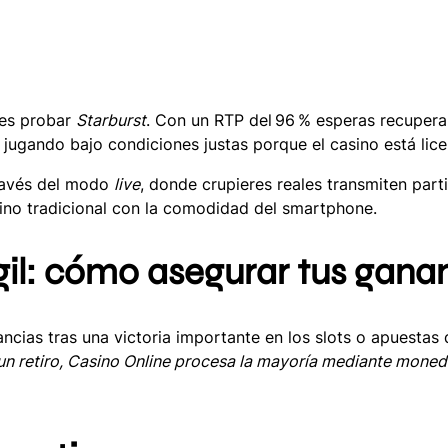
des probar
Starburst
. Con un RTP del 96 % esperas recupera
ás jugando bajo condiciones justas porque el casino está li
ravés del modo
live
, donde crupieres reales transmiten part
sino tradicional con la comodidad del smartphone.
gil: cómo asegurar tus gana
ncias tras una victoria importante en los slots o apuestas
un retiro, Casino Online procesa la mayoría mediante moned