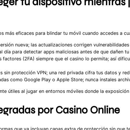
ger tu dispositivo mientras
os más eficaces para blindar tu móvil cuando accedes a cual
rsión nueva; las actualizaciones corrigen vulnerabilidades
l día para detectar apps maliciosas antes de que dañen tu 
 factores (2FA) siempre que el casino lo permita; así dific
cas sin protección VPN; una red privada cifra tus datos y re
cadas como Google Play o Apple Store; nunca instales archi
e útiles al jugar en entornos móviles donde la exposición
egradas por Casino Online
aformas que ya incluyan capas extra de protección sin que 