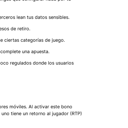
erceros lean tus datos sensibles.
sos de retiro.
e ciertas categorías de juego.
 complete una apuesta.
poco regulados donde los usuarios
es móviles. Al activar este bono
 uno tiene un retorno al jugador (RTP)