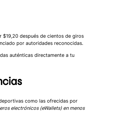
r $19,20 después de cientos de giros
cenciado por autoridades reconocidas.
idas auténticas directamente a tu
ncias
 deportivas como las ofrecidas por
eros electrónicos (eWallets) en menos