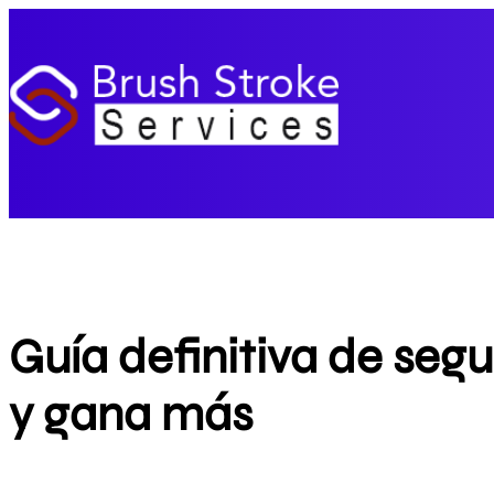
Skip
to
content
Guía definitiva de segu
y gana más