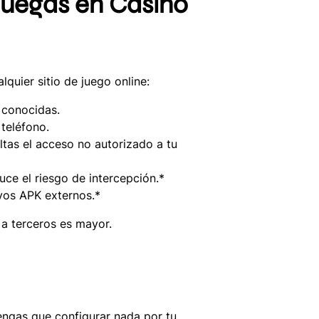
 juegas en Casino
quier sitio de juego online:
 conocidas.
teléfono.
ultas el acceso no autorizado a tu
duce el riesgo de intercepción.*
vos APK externos.*
 a terceros es mayor.
tengas que configurar nada por tu