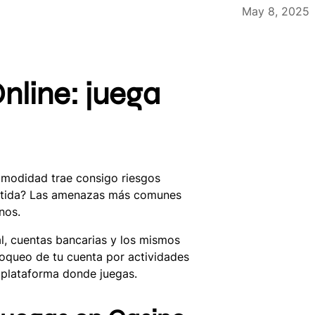
May 8, 2025
nline: juega
omodidad trae consigo riesgos
partida? Las amenazas más comunes
nos.
l, cuentas bancarias y los mismos
loqueo de tu cuenta por actividades
a plataforma donde juegas.