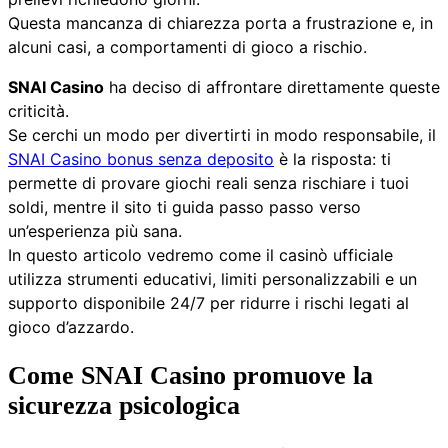
Questa mancanza di chiarezza porta a frustrazione e, in
alcuni casi, a comportamenti di gioco a rischio.
SNAI Casino
ha deciso di affrontare direttamente queste
criticità.
Se cerchi un modo per divertirti in modo responsabile, il
SNAI Casino bonus senza deposito
è la risposta: ti
permette di provare giochi reali senza rischiare i tuoi
soldi, mentre il sito ti guida passo passo verso
un’esperienza più sana.
In questo articolo vedremo come il casinò ufficiale
utilizza strumenti educativi, limiti personalizzabili e un
supporto disponibile 24/7 per ridurre i rischi legati al
gioco d’azzardo.
Come SNAI Casino promuove la
sicurezza psicologica