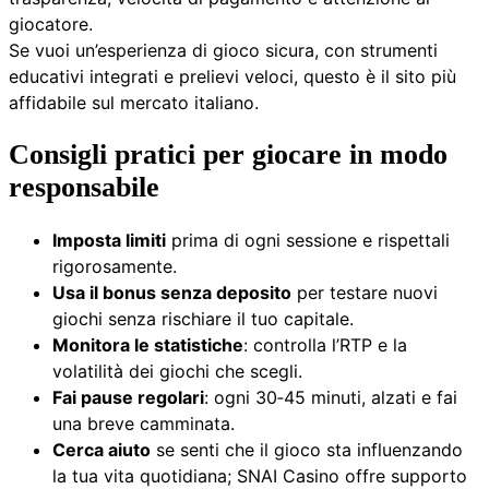
giocatore.
Se vuoi un’esperienza di gioco sicura, con strumenti
educativi integrati e prelievi veloci, questo è il sito più
affidabile sul mercato italiano.
Consigli pratici per giocare in modo
responsabile
Imposta limiti
prima di ogni sessione e rispettali
rigorosamente.
Usa il bonus senza deposito
per testare nuovi
giochi senza rischiare il tuo capitale.
Monitora le statistiche
: controlla l’RTP e la
volatilità dei giochi che scegli.
Fai pause regolari
: ogni 30‑45 minuti, alzati e fai
una breve camminata.
Cerca aiuto
se senti che il gioco sta influenzando
la tua vita quotidiana; SNAI Casino offre supporto