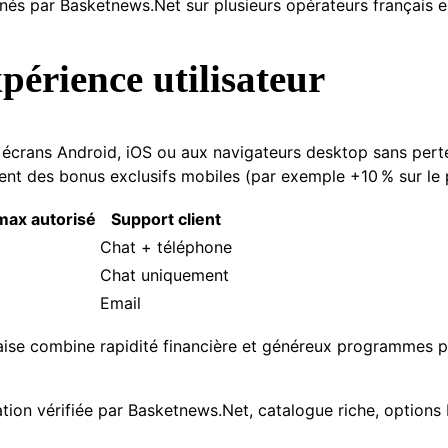
enés par Basketnews.Net sur plusieurs opérateurs français 
périence utilisateur
écrans Android, iOS ou aux navigateurs desktop sans perte
ent des bonus exclusifs mobiles (par exemple +10 % sur le p
max autorisé
Support client
Chat + téléphone
Chat uniquement
Email
ise combine rapidité financière et généreux programmes pr
ation vérifiée par Basketnews.Net, catalogue riche, options