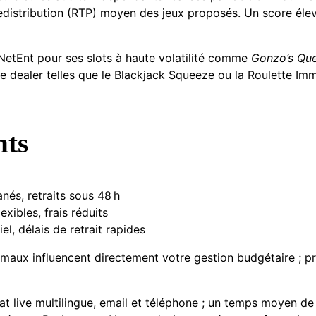
distribution (RTP) moyen des jeux proposés. Un score éle
 NetEnt pour ses slots à haute volatilité comme
Gonzo’s Qu
ve dealer telles que le Blackjack Squeeze ou la Roulette Imm
nts
nés, retraits sous 48 h
lexibles, frais réduits
l, délais de retrait rapides
maux influencent directement votre gestion budgétaire ; priv
hat live multilingue, email et téléphone ; un temps moyen de