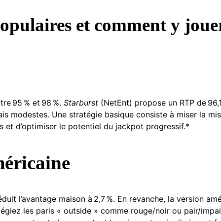
 populaires et comment y joue
tre 95 % et 98 %.
Starburst
(NetEnt) propose un RTP de 96,1 
mais modestes. Une stratégie basique consiste à miser la m
s et d’optimiser le potentiel du jackpot progressif.*
méricaine
duit l’avantage maison à 2,7 %. En revanche, la version amé
vilégiez les paris « outside » comme rouge/noir ou pair/impa