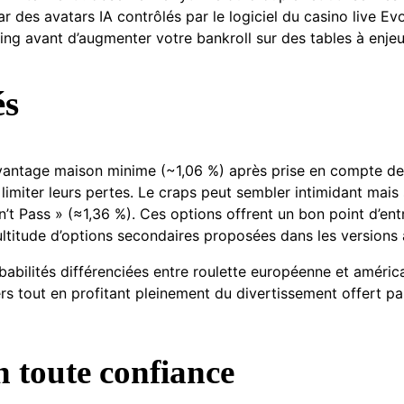
ar des avatars IA contrôlés par le logiciel du casino live
ing avant d’augmenter votre bankroll sur des tables à enjeu
és
vantage maison minime (~1,06 %) après prise en compte de l
imiter leurs pertes. Le craps peut sembler intimidant mais
n’t Pass » (≈1,36 %). Ces options offrent un bon point d’en
ltitude d’options secondaires proposées dans les versions
abilités différenciées entre roulette européenne et américa
s tout en profitant pleinement du divertissement offert pa
en toute confiance