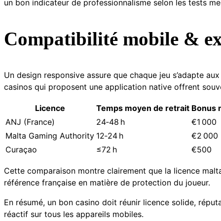
un bon indicateur de professionnalisme selon les tests m
Compatibilité mobile & ex
Un design responsive assure que chaque jeu s’adapte aux 
casinos qui proposent une application native offrent souv
Licence
Temps moyen de retrait
Bonus 
ANJ (France)
24‑48 h
€1 000
Malta Gaming Authority
12‑24 h
€2 000
Curaçao
≤72 h
€500
Cette comparaison montre clairement que la licence malta
référence française en matière de protection du joueur.
En résumé, un bon casino doit réunir licence solide, réput
réactif sur tous les appareils mobiles.