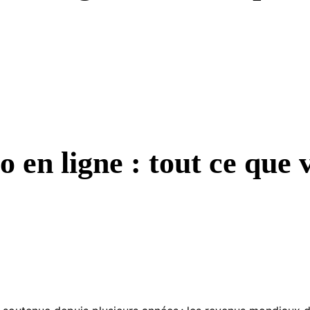
 en ligne : tout ce que 