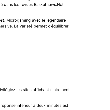
vé dans les revues Basketnews.Net
est
, Microgaming avec le légendaire
ersive. La variété permet d’équilibrer
ilégiez les sites affichant clairement
 réponse inférieur à deux minutes est